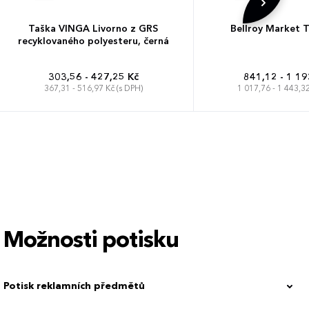
Taška VINGA Livorno z GRS
Bellroy Market 
recyklovaného polyesteru, černá
303,56 - 427,25 Kč
841,12 - 1 19
367,31 - 516,97 Kč (s DPH)
1 017,76 - 1 443,32
Možnosti potisku
Potisk reklamních předmětů