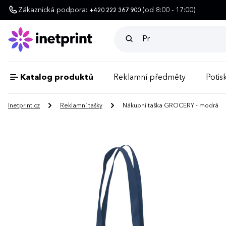
Zákaznická podpora:
(od 8:00 - 17:00)
+420 222 367 900
Katalog produktů
Reklamní předměty
Potisk
Inetprint.cz
Reklamní tašky
Nákupní taška GROCERY - modrá