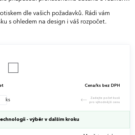
potiskem dle vašich požadavků. Rádi vám
ku s ohledem na design i váš rozpočet.
et
Cena/ks bez DPH
Zadejte počet kusů
ks
pro výhodnější cenu
echnologii - výběr v dalším kroku