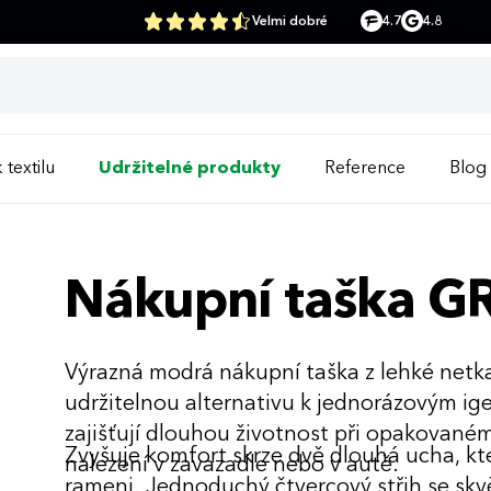
Velmi dobré
4.7
4.8
 textilu
Udržitelné produkty
Reference
Blog
Nákupní taška G
Výrazná modrá nákupní taška z lehké netk
udržitelnou alternativu k jednorázovým ige
zajišťují dlouhou životnost při opakovaném
Zvyšuje komfort skrze dvě dlouhá ucha, kte
nalezení v zavazadle nebo v autě.
rameni. Jednoduchý čtvercový střih se sk