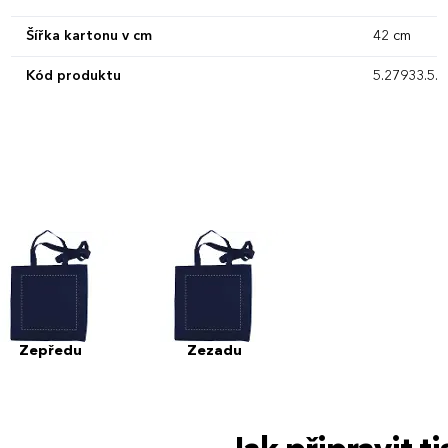
Šířka kartonu v cm
42 cm
Kód produktu
5.27933.5.0
Zepředu
Zezadu