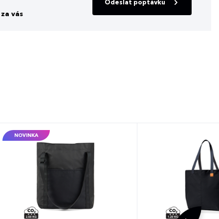
Odeslat poptávku
za vás
NOVINKA