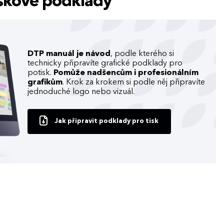
tiskové podklady
DTP manuál je návod
, podle kterého si
technicky připravíte grafické podklady pro
potisk.
Pomůže nadšencům i profesionálním
grafikům
. Krok za krokem si podle něj připravíte
jednoduché logo nebo vizuál.
Jak připravit podklady pro tisk