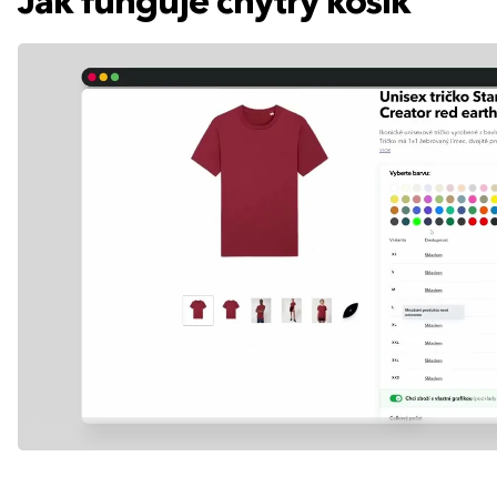
Jak funguje chytrý košík