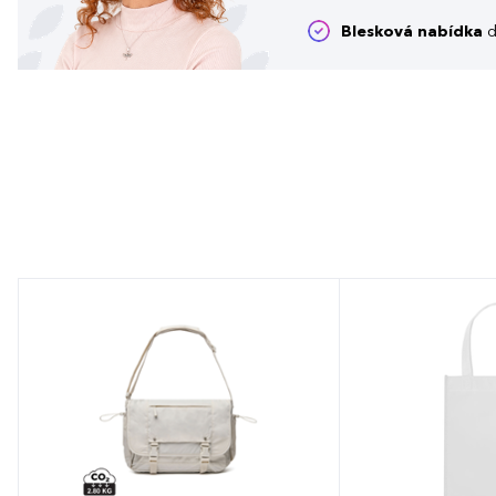
Blesková nabídka
d