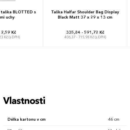
 taška BLOTTED s
Taška Halfar Shoulder Bag Display
mi uchy
Black Matt 37 x 29 x 13 cm
12,59 Kč
335,84 - 591,72 Kč
23 Kč (s DPH)
406,37 - 715,98 Kč (s DPH)
Vlastnosti
Délka kartonu v cm
46 cm