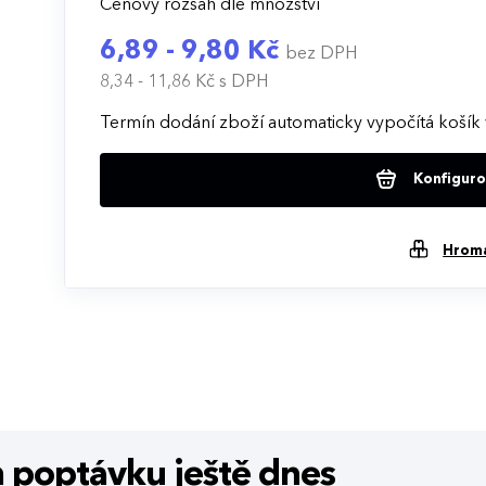
Cenový rozsah dle množství
6,89 - 9,80 Kč
bez DPH
8,34 - 11,86 Kč
s DPH
Termín dodání zboží automaticky vypočítá košík 
Konfigurov
Hrom
m poptávku
ještě dnes