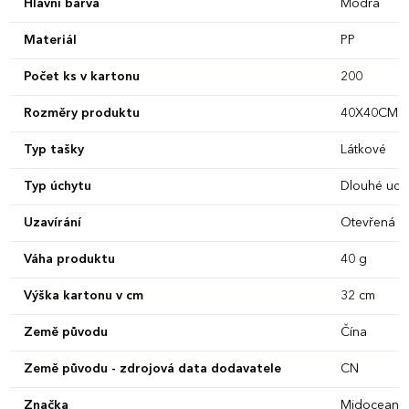
Hlavní barva
Modrá
Materiál
PP
Počet ks v kartonu
200
Rozměry produktu
40X40CM
Typ tašky
Látkové
Typ úchytu
Dlouhé uch
Uzavírání
Otevřená
Váha produktu
40 g
Výška kartonu v cm
32 cm
Země původu
Čína
Země původu - zdrojová data dodavatele
CN
Značka
Midocean