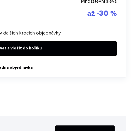
Množstevní sleva
až -30 %
v dalších krocích objednávky
at a vložit do košíku
adná objednávka