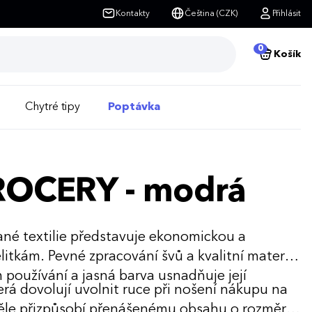
Kontakty
Čeština (CZK)
Přihlásit
0
Košík
Chytré tipy
Poptávka
ROCERY - modrá
ané textilie představuje ekonomickou a
litkám. Pevné zpracování švů a kvalitní materiál
 používání a jasná barva usnadňuje její
rá dovolují uvolnit ruce při nošení nákupu na
věle přizpůsobí přenášenému obsahu o rozměru