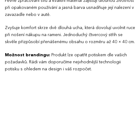
Pevné zpracování švů a kvalitní materiál zajišťují dlouhou životnost
při opakovaném používání a jasná barva usnadňuje její nalezení v
zavazadle nebo v autě.
Zvyšuje komfort skrze dvě dlouhá ucha, která dovolují uvolnit ruce
při nošení nákupu na rameni. Jednoduchý čtvercový střih se
skvěle přizpůsobí přenášenému obsahu o rozměru až 40 × 40 cm.
Možnost brandingu:
Produkt lze opatřit potiskem dle vašich
požadavků. Rádi vám doporučíme nejvhodnější technologii
potisku s ohledem na design i váš rozpočet.