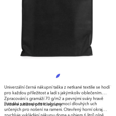
Univerzální černá nákupní taška z netkané textilie se hodí
pro každou příležitost a ladí s jakýmkoliv oblečením.
Zpracování s gramáží 70 g/m2 a pevnými sváry hravě
Pomáhá s transportem věcí pomocí dlouhých uch
zvládne zatížení pěti kilogramy.
určených pro nošení na rameni. Otevřený horní okraj
zrychluje vykládání nákupu doma a objem 6 litrů plně