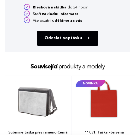
Blesková nabídka
do 24 hodin
Stačí
základní informace
Vše ostatní
uděláme za vás
Odeslat poptávku
Související
produkty a modely
NOVINKA
Submine taška přes rameno Černá
11031. Taška - červená