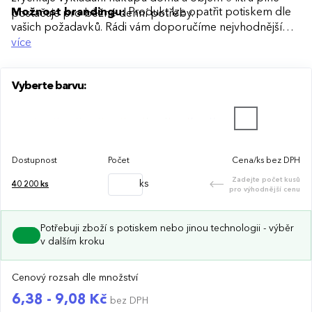
Možnost brandingu:
Produkt lze opatřit potiskem dle
postačuje pro běžné denní potřeby.
vašich požadavků. Rádi vám doporučíme nejvhodnější
technologii potisku s ohledem na design i váš rozpočet.
více
Vyberte barvu:
Dostupnost
Počet
Cena/ks bez DPH
Zadejte počet kusů
ks
40 200
ks
pro výhodnější cenu
Potřebuji zboží s potiskem nebo jinou technologii - výběr
v dalším kroku
Cenový rozsah dle množství
6,38 - 9,08 Kč
bez DPH