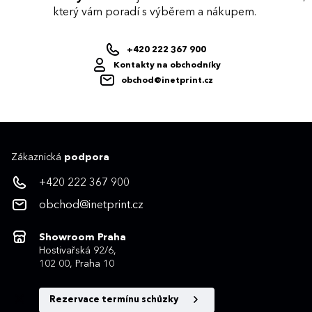
který vám poradí s výběrem a nákupem.
+420 222 367 900
Kontakty na obchodníky
obchod@inetprint.cz
Zákaznická
podpora
+420 222 367 900
obchod@inetprint.cz
Showroom Praha
Hostivařská 92/6,
102 00, Praha 10
Rezervace termínu schůzky