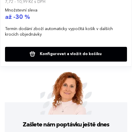
7,72 - 10,99 Kč
s DPH
Množstevní sleva
až -30 %
Termín dodání zboží automaticky vypočítá košík v dalších
krocích objednávky
Konfigurovat a vložit do košíku
Zašlete nám poptávku
ještě dnes