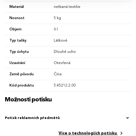
Materiál
netkaná textilie
Nosnost
5 kg
Objem
6 l
Typ tašky
Látkové
Typ úchytu
Dlouhé ucho
Uzavírání
Otevřená
Země původu
Čína
Kód produktu
5.45212.2.00
Možnosti potisku
Potisk reklamních předmětů
Více o technologiích potisku