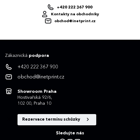
+420 222 367 900
Kontakty na obchodníky
obchod@inetprint.cz
Zákaznická
podpora
+420 222 367 900
obchod@inetprint.cz
Showroom Praha
Hostivařská 92/6,
102 00, Praha 10
Rezervace termínu schůzky
Sledujte nás