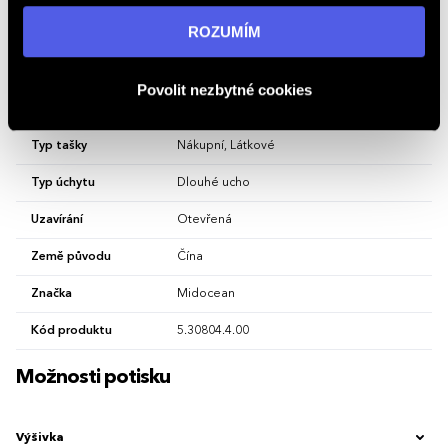
Vlastnosti
informací navštivte naši stránku
zásadách ochrany
ROZUMÍM
osobních údajů
.
Hlavní barva
Žlutá
Povolit nezbytné cookies
Materiál
bavlna
Typ tašky
Nákupní, Látkové
Typ úchytu
Dlouhé ucho
Uzavírání
Otevřená
Země původu
Čína
Značka
Midocean
Kód produktu
5.30804.4.00
Možnosti potisku
Výšivka