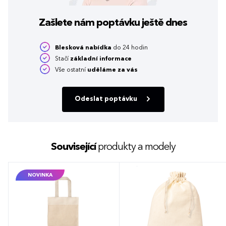
Zašlete nám poptávku
ještě dnes
Blesková nabídka
do 24 hodin
Stačí
základní informace
Vše ostatní
uděláme za vás
Odeslat poptávku
Související
produkty a modely
NOVINKA