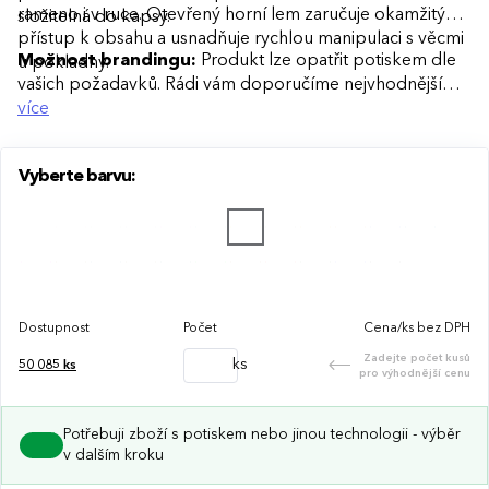
rameno i v ruce. Otevřený horní lem zaručuje okamžitý
složitelná do kapsy.
přístup k obsahu a usnadňuje rychlou manipulaci s věcmi
Možnost brandingu:
Produkt lze opatřit potiskem dle
u pokladny.
vašich požadavků. Rádi vám doporučíme nejvhodnější
technologii potisku s ohledem na design i váš rozpočet.
více
Vyberte barvu:
Dostupnost
Počet
Cena/ks bez DPH
Zadejte počet kusů
ks
50 085
ks
pro výhodnější cenu
Potřebuji zboží s potiskem nebo jinou technologii - výběr
v dalším kroku