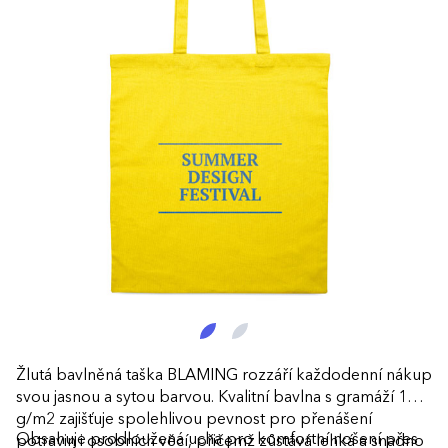
Žlutá bavlněná taška BLAMING rozzáří každodenní nákup
svou jasnou a sytou barvou. Kvalitní bavlna s gramáží 140
g/m2 zajišťuje spolehlivou pevnost pro přenášení
Obsahuje prodloužená ucha pro komfortní nošení přes
potravin i osobních věcí, přičemž zůstává lehká a snadno