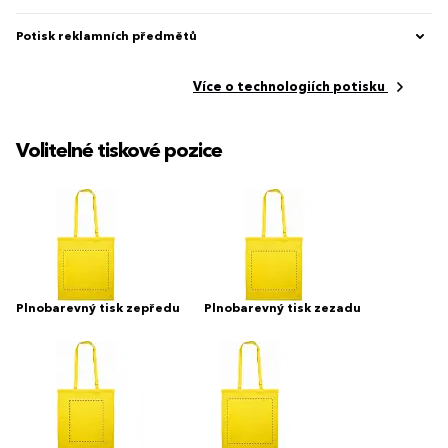
Potisk reklamních předmětů
Více o technologiích potisku
Volitelné tiskové pozice
Plnobarevný tisk zepředu
Plnobarevný tisk zezadu