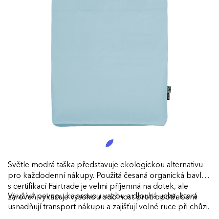
Světle modrá taška představuje ekologickou alternativu
pro každodenní nákupy. Použitá česaná organická bavlna
s certifikací Fairtrade je velmi příjemná na dotek, ale
Využívá pevnou keprovou vazbu a dlouhá ucha, která
zároveň vykazuje vysokou odolnost proti opotřebení.
usnadňují transport nákupu a zajišťují volné ruce při chůzi.