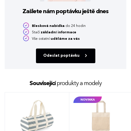
Zašlete nám poptávku
ještě dnes
Blesková nabídka
do 24 hodin
Stačí
základní informace
Vše ostatní
uděláme za vás
Odeslat poptávku
Související
produkty a modely
NOVINKA