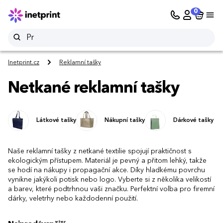
0
Inetprint.cz
Reklamní tašky
Netkané reklamní tašky
Látkové tašky
Nákupní tašky
Dárkové tašky
Naše reklamní tašky z netkané textilie spojují praktičnost s
ekologickým přístupem. Materiál je pevný a přitom lehký, takže
se hodí na nákupy i propagační akce. Díky hladkému povrchu
vynikne jakýkoli potisk nebo logo. Vyberte si z několika velikostí
a barev, které podtrhnou vaši značku. Perfektní volba pro firemní
dárky, veletrhy nebo každodenní použití.