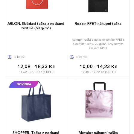
ARLON. Skládací taška z netkané
Rezzin RPET nákupní taška
textilie (80 g/m²)
Nákupní taška z netkané textilie RPET s
dlouhými uchy, 70 g/m². S výrazným
znakem RPET.
5 barev
8 barev
12,08 - 18,33 Kč
10,00 - 14,23 Kč
14,62 - 22,18 Kč (s DPH)
12,10 - 17,22 Kč (s DPH)
NOVINKA
SHOPPER. Taška z netkané
Metalot nákupní taška