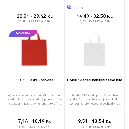
3 barvy
20,81 - 29,62 Kč
14,49 - 32,50 Kč
25,18 - 35,84 Kč (s DPH)
17,53 - 39,33 Kč (s DPH)
NOVINKA
11031. Taška - červená
Doblu skládací nákupní taška Bílá
Výrazná červená nákupní taška z netkané
Praktická bílá nákupní taška z lehké
textilie slouží jako praktický pomocník pro
netkané textilie představuje skladného
každodenní pochůzky. Gramáž 80 g/m2
pomocníka pro nečekané pochůzky. Ve
zajišťuje potřebnou pevnost při zachování
složeném stavu měří pouhých 185 na 87
nízké hmotnosti a snadné skladnosti v
mm, takže se snadno vejde do každé
kapse nebo kabelce. Obsahuje krátké ucho
kabelky nebo kapsy u kabátu. Unese až 5
pro nošení v ruce a otevřený hlavní prostor
kilogramů nákladu a poskytuje vnitřní
7,16 - 10,19 Kč
9,51 - 13,54 Kč
pro okamžitý přístup k obsahu.
objem 7 litrů pro uložení potravin či
8,66 - 12,33 Kč (s DPH)
11,51 - 16,38 Kč (s DPH)
Představuje funkční alternativu k
jiných nezbytností. Krátké ucho umožňuje