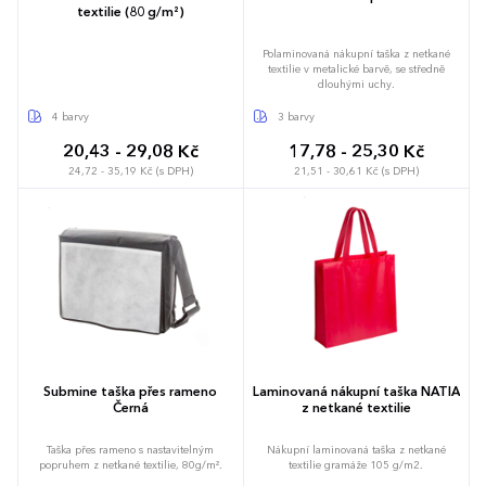
textilie (80 g/m²)
Polaminovaná nákupní taška z netkané
textilie v metalické barvě, se středně
dlouhými uchy.
4 barvy
3 barvy
20,43 - 29,08 Kč
17,78 - 25,30 Kč
24,72 - 35,19 Kč (s DPH)
21,51 - 30,61 Kč (s DPH)
Submine taška přes rameno
Laminovaná nákupní taška NATIA
Černá
z netkané textilie
Taška přes rameno s nastavitelným
Nákupní laminovaná taška z netkané
popruhem z netkané textilie, 80g/m².
textilie gramáže 105 g/m2.