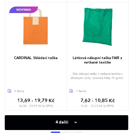
jednorázovým igelitovým sáčkům.
pohodlné přenášení v ruce a otevřený
Možnost brandingu: Produkt lze opatřit
vršek usnadňuje rychlé ukládání věcí.
NOVINKA
potiskem dle vašich požadavků. Rádi vám
Možnost brandingu: Produkt lze opatřit
doporučíme nejvhodnější technologii
potiskem dle vašich požadavků. Rádi vám
potisku s ohledem na design i váš
doporučíme nejvhodnější technologii
rozpočet.
potisku s ohledem na design i váš
rozpočet.
CARDINAL. Skládací taška
Látková nákupní taška FAIR z
netkané textilie
Šitá nákupní taška z netkané textilie s
dlouhými uchy. Gramáž látky 70 g/m2.
2 barvy
1 barva
13,69 - 19,79 Kč
7,62 - 10,85 Kč
16,56 - 23,95 Kč (s DPH)
9,22 - 13,13 Kč (s DPH)
4 další