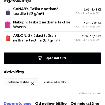
Nejprodávanější
CANARY. Taška z netkané
6,66 - 9,48 Kč
textilie (80 g/m²)
8,06 - 11,47 Kč (s DPH)
Nákupní taška z netkané textilie
6,38 - 9,08 Kč
Wozzin
7,72 - 10,99 Kč (s DPH)
ARLON. Skládací taška z
12,08 - 18,33 Kč
netkané textilie (80 g/m²)
14,62 - 22,18 Kč (s DPH)
Upřesnit filtr
Aktivní filtry
netkaná textilie
Zrušit všechny filtry
Celkem 28 produktů
Doporučujeme
Od nejlevnějšího
Od nejdražšího