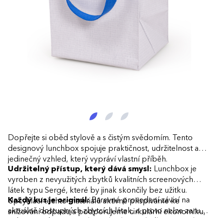
Dopřejte si oběd stylově a s čistým svědomím. Tento
designový lunchbox spojuje praktičnost, udržitelnost a
jedinečný vzhled, který vypráví vlastní příběh.
Udržitelný přístup, který dává smysl:
Lunchbox je
vyroben z nevyužitých zbytků kvalitních screenových
látek typu Sergé, které by jinak skončily bez užitku.
Každý kus je originál:
Barevné provedení závisí na
Upcyklací těchto materiálů aktivně přispíváme ke
aktuálně dostupných zbytcích látek, a proto nelze zaručit
snižování odpadu a podporujeme cirkulární ekonomiku,