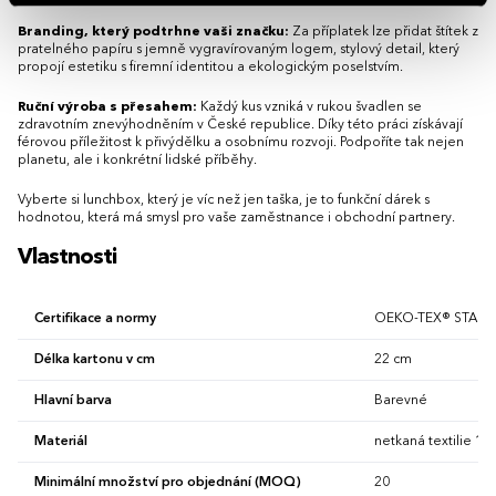
Branding, který podtrhne vaši značku:
Za příplatek lze přidat štítek z
pratelného papíru s jemně vygravírovaným logem, stylový detail, který
propojí estetiku s firemní identitou a ekologickým poselstvím.
Ruční výroba s přesahem:
Každý kus vzniká v rukou švadlen se
zdravotním znevýhodněním v České republice. Díky této práci získávají
férovou příležitost k přivýdělku a osobnímu rozvoji. Podpoříte tak nejen
planetu, ale i konkrétní lidské příběhy.
Vyberte si lunchbox, který je víc než jen taška, je to funkční dárek s
hodnotou, která má smysl pro vaše zaměstnance i obchodní partnery.
Vlastnosti
Certifikace a normy
OEKO-TEX® STAND
Délka kartonu v cm
22 cm
Hlavní barva
Barevné
Materiál
netkaná textilie 10
Minimální množství pro objednání (MOQ)
20