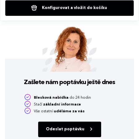
Konfigurovat a vložit do košíku
Zašlete nám poptávku
ještě dnes
Blesková nabídka
do 24 hodin
Stačí
základní informace
Vše ostatní
uděláme za vás
Odeslat poptávku