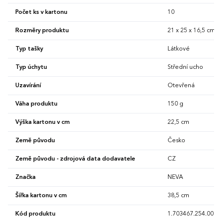
Počet ks v kartonu
10
Rozměry produktu
21 x 25 x 16,5 cm
Typ tašky
Látkové
Typ úchytu
Střední ucho
Uzavírání
Otevřená
Váha produktu
150 g
Výška kartonu v cm
22,5 cm
Země původu
Česko
Země původu - zdrojová data dodavatele
CZ
Značka
NEVA
Šířka kartonu v cm
38,5 cm
Kód produktu
1.703467.254.00