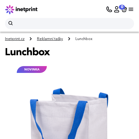
0
Inetprint.cz
Reklamní tašky
Lunchbox
Lunchbox
NOVINKA