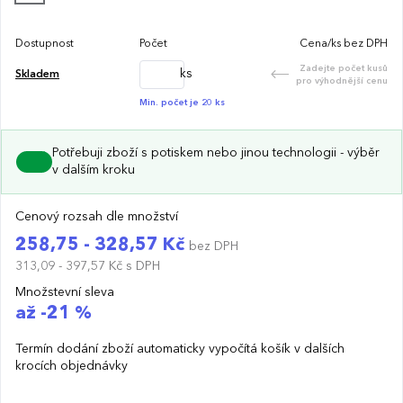
Dostupnost
Počet
Cena/ks bez DPH
Zadejte počet kusů
ks
Skladem
pro výhodnější cenu
Min. počet je 20 ks
Potřebuji zboží s potiskem nebo jinou technologii - výběr
v dalším kroku
Cenový rozsah dle množství
258,75 - 328,57 Kč
bez DPH
313,09 - 397,57 Kč
s DPH
Množstevní sleva
až -21 %
Termín dodání zboží automaticky vypočítá košík v dalších
krocích objednávky