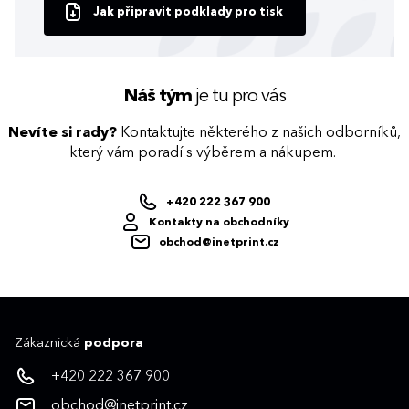
Jak připravit podklady pro tisk
Náš tým
je tu pro vás
Nevíte si rady?
Kontaktujte některého z našich odborníků,
který vám poradí s výběrem a nákupem.
+420 222 367 900
Kontakty na obchodníky
obchod@inetprint.cz
Zákaznická
podpora
+420 222 367 900
obchod@inetprint.cz