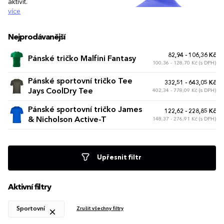
aktivit.
více
Nejprodávanější
82,94 - 106,36 Kč
Pánské tričko Malfini Fantasy
100,36 - 128,70 Kč (s DPH)
Pánské sportovní tričko Tee
332,51 - 643,05 Kč
Jays CoolDry Tee
402,34 - 778,09 Kč (s DPH)
Pánské sportovní tričko James
122,62 - 228,85 Kč
& Nicholson Active-T
148,37 - 276,91 Kč (s DPH)
Upřesnit filtr
Aktivní filtry
Sportovní
Zrušit všechny filtry