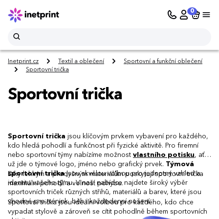
0
Inetprint.cz
Textil a oblečení
Sportovní a funkční oblečení
Sportovní trička
Sportovní trička
Sportovní trička
jsou klíčovým prvkem vybavení pro každého,
kdo hledá pohodlí a funkčnost při fyzické aktivitě. Pro firemní
nebo sportovní týmy nabízíme možnost
vlastního potisku
, ať
už jde o týmové logo, jméno nebo grafický prvek.
Týmová
sportovní trička
jsou skvělou volbou pro jednotný vzhled a
Díky lehkým a prodyšným materiálům poskytují sportovní trička
identitu vašeho týmu. V naší nabídce najdete široký výběr
maximální pohodlí a volnost pohybu.
sportovních triček různých střihů, materiálů a barev, které jsou
vhodné pro trénink, běh i každodenní nošení.
Sportovní trička jsou ideální volbou pro každého, kdo chce
vypadat stylově a zároveň se cítit pohodlně během sportovních