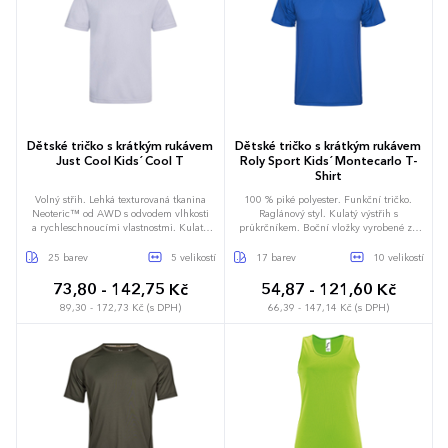
S
M
L
XL
XXL
3XL
4XL
Dětské tričko s krátkým rukávem
Dětské tričko s krátkým rukávem
Just Cool Kids´ Cool T
Roly Sport Kids´ Montecarlo T-
Shirt
Volný střih. Lehká texturovaná tkanina
100 % piké polyester. Funkční tričko.
Neoteric™ od AWD s odvodem vlhkosti
Raglánový styl. Kulatý výstřih s
a rychleschnoucími vlastnostmi. Kulatý
průkrčníkem. Boční vložky vyrobené ze
výstřih ze stejné látky. Detail dvojitého
stejného materiálu. Overlockové švy.
prošití. Zpevňovací páska za krkem ze
Prodyšné. Odtrhávací štítek.
25 barev
5 velikostí
17 barev
10 velikostí
stejné látky. Vlastnosti strečové textilie.
Vsazené rukávy. Odtrhávací štítek.
73,80 - 142,75 Kč
54,87 - 121,60 Kč
Standard UV 801 (UV faktor 40+).
89,30 - 172,73 Kč (s DPH)
66,39 - 147,14 Kč (s DPH)
S
M
L
XL
XXL
3XL
3-4 roky
5-6 let
7-8 let
4 roky
8 let
10-12 let
9-11 let
12-13 let
16 let