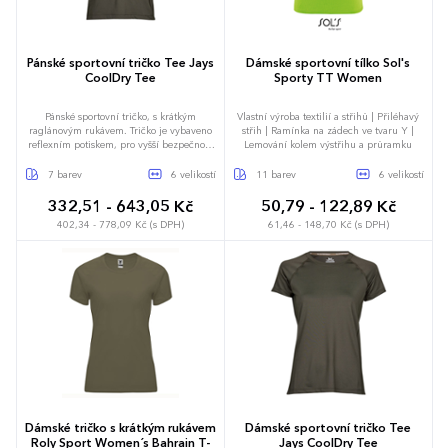
Pánské sportovní tričko Tee Jays
Dámské sportovní tílko Sol's
CoolDry Tee
Sporty TT Women
Pánské sportovní tričko, s krátkým
Vlastní výroba textilií a střihů | Přiléhavý
raglánovým rukávem. Tričko je vybaveno
střih | Ramínka na zádech ve tvaru Y |
reflexním potiskem, pro vyšší bezpečnost
Lemování kolem výstřihu a průramku
při venkovních aktivitách. Vyrobeno z
materiálu micropolyester CoolDry.
7 barev
6 velikostí
11 barev
6 velikostí
Vypasovaný sřih slim-fit, který nejen že
dobře vypadá ale i dobře padne. TJ7020
332,51 - 643,05 Kč
50,79 - 122,89 Kč
402,34 - 778,09 Kč (s DPH)
61,46 - 148,70 Kč (s DPH)
S
M
L
XL
XXL
3XL
XS
S
M
L
XL
XXL
Dámské tričko s krátkým rukávem
Dámské sportovní tričko Tee
Roly Sport Women´s Bahrain T-
Jays CoolDry Tee