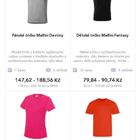
Pánské tričko Malfini Destiny
Dětské tričko Malfini Fantasy
Pánské tričko s krátkými raglánovými
Dětské tričko z rychleschnoucího
rukávy vyrobené z hladkého strečového a
materiálu, díky kterému je vhodné pro
rychleschnoucího materiálu, díky kterému
sport a další pohybové aktivity. Tričko má
je ideální pro sport a další pohybové
střih s bočními švy, neobvykle členěný
aktivity. Tričko má přiléhavý střih
průkrčník a ramenní švy zpevněné
9 barev
6 velikostí
16 barev
4 velikosti
tvarovaný bočními díly, dekorativně
páskou. Světlé barvy jsou vhodné pro
prošité ploché švy a tvarovaný a mírně
sublimační potisk.
147,62 - 188,56 Kč
79,84 - 90,74 Kč
prodloužený zadní díl. Úzký lem
178,62 - 228,16 Kč (s DPH)
96,61 - 109,80 Kč (s DPH)
průkrčníku je z vrchového materiálu,
vnitřní část průkrčníku je začištěna
kontrastní páskou. Etiketa je v podobě
odnímatelné nálepky. Světlé barvy trička
S
M
L
XL
XXL
3XL
jsou vhodné pro sublimační potisk.
6 let
8 let
10 let
12-14 let