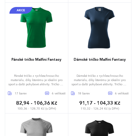
AKCE
S
M
L
XL
XXL
3XL
3-4 roky
5-6 let
7-8 let
9-11 let
12-13 let
Pánské tričko Malfini Fantasy
Dámské tričko Malfini Fantasy
Pánské tričko z rychleschnoucího
Dámské tričko z rychleschnoucího
materiálu, díky kterému je ideální pro
materiálu, díky kterému je ideální pro
sport a další pohybové aktivity. Tričko má
sport a další pohybové aktivity. Tričko má
střih s bočními švy, neobvykle členěný
lehce vypasovaný střih s bočními švy, úzký
průkrčník a ramenní švy zpevněné
lem průkrčníku z vrchového materiálu,
17 barev
6 velikostí
18 barev
6 velikostí
páskou. Světlé barvy jsou vhodné pro
vnitřní část průkrčníku začištěnu páskou z
sublimační potisk.
vrchového materiálu a ramenní švy
82,94 - 106,36 Kč
91,17 - 104,33 Kč
zpevněné páskou. Světlé barvy jsou
100,36 - 128,70 Kč (s DPH)
110,32 - 126,24 Kč (s DPH)
vhodné pro sublimační potisk.
S
M
L
XL
XXL
3XL
XS
S
M
L
XL
XXL