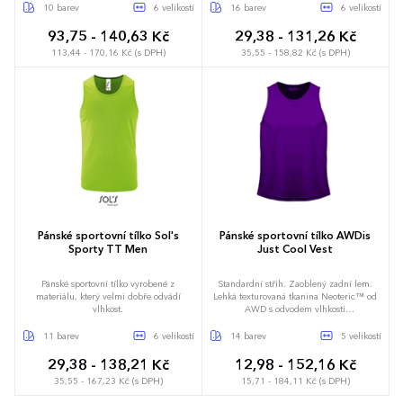
okraji a prodloužený zadní díl. L200
10 barev
6 velikostí
16 barev
6 velikostí
93,75 - 140,63 Kč
29,38 - 131,26 Kč
113,44 - 170,16 Kč (s DPH)
35,55 - 158,82 Kč (s DPH)
S
M
L
XL
XXL
3XL
XS
S
M
L
XL
XXL
Pánské sportovní tílko Sol's
Pánské sportovní tílko AWDis
Sporty TT Men
Just Cool Vest
Pánské sportovní tílko vyrobené z
Standardní střih. Zaoblený zadní lem.
materiálu, který velmi dobře odvádí
Lehká texturovaná tkanina Neoteric™ od
vlhkost.
AWD s odvodem vlhkosti
a rychleschnoucími vlastnostmi.
Zpevňovací páska kolem krku a průramků
11 barev
6 velikostí
14 barev
5 velikostí
ze stejné látky. Vlastnosti strečové textilie.
Odtrhávací štítek.
29,38 - 138,21 Kč
12,98 - 152,16 Kč
35,55 - 167,23 Kč (s DPH)
15,71 - 184,11 Kč (s DPH)