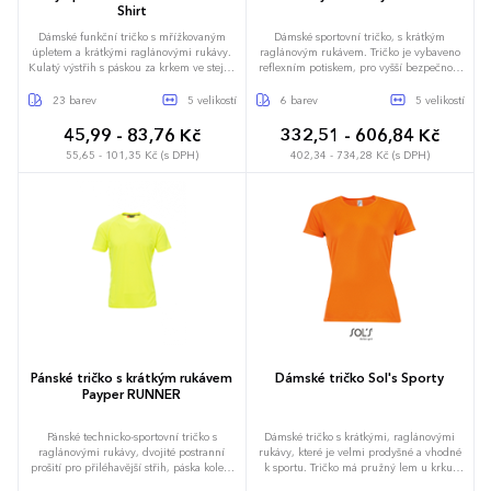
Shirt
Dámské funkční tričko s mřížkovaným
Dámské sportovní tričko, s krátkým
úpletem a krátkými raglánovými rukávy.
raglánovým rukávem. Tričko je vybaveno
Kulatý výstřih s páskou za krkem ve stejné
reflexním potiskem, pro vyšší bezpečnost
barvě. Overlockové švy ve sladěné barvě
při venkovních aktivitách. Vyrobeno z
na průramcích a vsadkách rukávů. Control
materiálu micropolyester CoolDry.
23 barev
5 velikostí
6 barev
5 velikostí
Dry. Odtrhávací štítek. Funkční tkaniny.
Vypasovaný sřih slim-fit, který nejen že
Standard UV 801 (UV faktor 10).
dobře vypadá ale i dobře padne. TJ7021
45,99 - 83,76 Kč
332,51 - 606,84 Kč
55,65 - 101,35 Kč (s DPH)
402,34 - 734,28 Kč (s DPH)
S
M
L
XL
XXL
S
M
L
XL
XXL
Pánské tričko s krátkým rukávem
Dámské tričko Sol's Sporty
Payper RUNNER
Pánské technicko-sportovní tričko s
Dámské tričko s krátkými, raglánovými
raglánovými rukávy, dvojité postranní
rukávy, které je velmi prodyšné a vhodné
prošití pro přiléhavější střih, páska kolem
k sportu. Tričko má pružný lem u krku,
krku.
dvojité prošití na rukávech a spodním