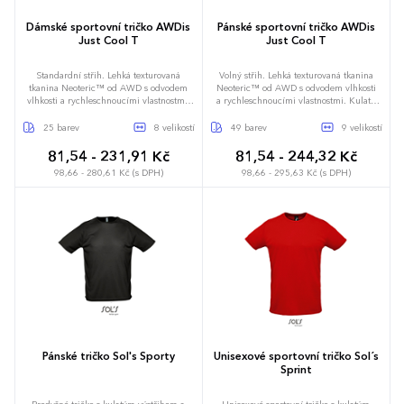
Dámské sportovní tričko AWDis
Pánské sportovní tričko AWDis
Just Cool T
Just Cool T
Standardní střih. Lehká texturovaná
Volný střih. Lehká texturovaná tkanina
tkanina Neoteric™ od AWD s odvodem
Neoteric™ od AWD s odvodem vlhkosti
vlhkosti a rychleschnoucími vlastnostmi.
a rychleschnoucími vlastnostmi. Kulatý
Zaoblený zadní lem. Kulatý výstřih ze
výstřih ze stejné látky. Detail dvojitého
stejné látky. Detail dvojitého prošití.
prošití. Zpevňovací páska za krkem ze
25 barev
8 velikostí
49 barev
9 velikostí
Zpevňovací páska za krkem ze stejné
stejné látky. Vlastnosti strečové textilie.
látky. Vlastnosti strečové textilie. Vsazené
Vsazené rukávy. Odtrhávací štítek.
81,54 - 231,91 Kč
81,54 - 244,32 Kč
rukávy. Odtrhávací štítek.
Standard UV 801 (UV faktor 40+).
98,66 - 280,61 Kč (s DPH)
98,66 - 295,63 Kč (s DPH)
XS
S
M
L
XL
XXL
3XL
4XL
XS
S
M
L
XL
XXL
3XL
4XL
5XL
Pánské tričko Sol's Sporty
Unisexové sportovní tričko Sol´s
Sprint