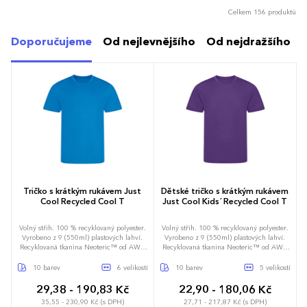
Celkem 156 produktů
Doporučujeme
Od nejlevnějšího
Od nejdražšího
Tričko s krátkým rukávem Just
Dětské tričko s krátkým rukávem
Cool Recycled Cool T
Just Cool Kids´ Recycled Cool T
Volný střih. 100 % recyklovaný polyester.
Volný střih. 100 % recyklovaný polyester.
Vyrobeno z 9 (550ml) plastových lahví.
Vyrobeno z 9 (550ml) plastových lahví.
Recyklovaná tkanina Neoteric™ od AWD
Recyklovaná tkanina Neoteric™ od AWD
s odvodem vlhkosti a rychleschnoucími
s odvodem vlhkosti a rychleschnoucími
vlastnostmi. Zpevňovací páska za krkem
vlastnostmi. Zpevňovací páska za krkem
10 barev
6 velikostí
10 barev
5 velikostí
ze stejné látky. Detail dvojitého prošití.
ze stejné látky. Detail dvojitého prošití.
Kulatý výstřih ze stejné látky. Vsazené
Kulatý výstřih ze stejné látky. Vsazené
29,38 - 190,83 Kč
22,90 - 180,06 Kč
rukávy. 2směrný streč. Lehká. Odtrhávací
rukávy. 2směrný streč. Lehká. Odtrhávací
35,55 - 230,90 Kč (s DPH)
27,71 - 217,87 Kč (s DPH)
štítek.
štítek.