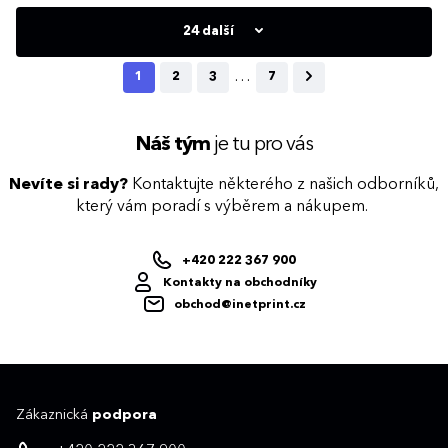
24 další
S
M
L
XL
XXL
3XL
S
M
L
XL
XXL
…
1
2
3
7
Náš tým
je tu pro vás
Nevíte si rady?
Kontaktujte některého z našich odborníků,
který vám poradí s výběrem a nákupem.
+420 222 367 900
Kontakty na obchodníky
obchod@inetprint.cz
Zákaznická
podpora