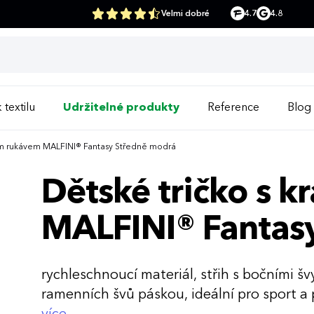
Velmi dobré
4.7
4.8
 textilu
Udržitelné produkty
Reference
Blog
kým rukávem MALFINI® Fantasy Středně modrá
Dětské tričko s 
MALFINI® Fantas
rychleschnoucí materiál, střih s bočními š
ramenních švů páskou, ideální pro sport a