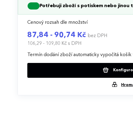
Potřebuji zboží s potiskem nebo jinou t
Cenový rozsah dle množství
87,84 - 90,74 Kč
bez DPH
106,29 - 109,80 Kč
s DPH
Termín dodání zboží automaticky vypočítá košík 
Konfigurov
Hrom