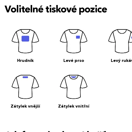
Volitelné tiskové pozice
Hrudník
Levé prso
Levý ruká
Zátylek vnější
Zátylek vnitřní