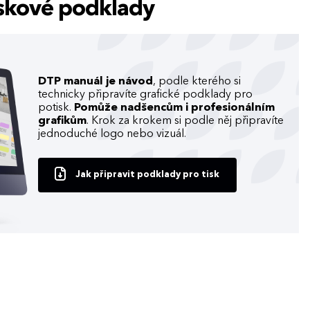
tiskové podklady
DTP manuál je návod
, podle kterého si
technicky připravíte grafické podklady pro
potisk.
Pomůže nadšencům i profesionálním
grafikům
. Krok za krokem si podle něj připravíte
jednoduché logo nebo vizuál.
Jak připravit podklady pro tisk