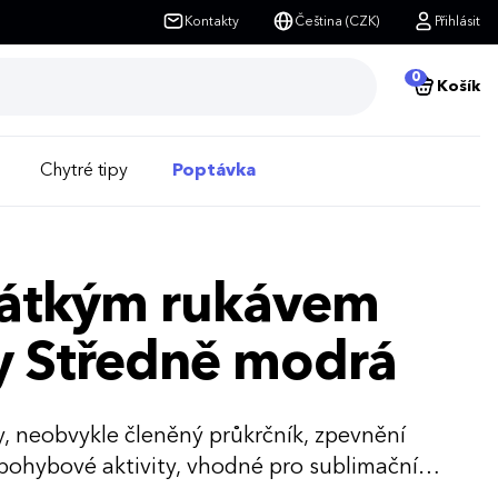
Kontakty
Čeština (CZK)
Přihlásit
0
Košík
Chytré tipy
Poptávka
krátkým rukávem
y Středně modrá
vy, neobvykle členěný průkrčník, zpevnění
 pohybové aktivity, vhodné pro sublimační