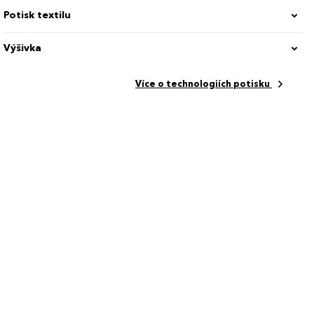
Potisk textilu
Výšivka
Více o technologiích potisku
ní, Funkční