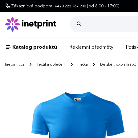
Zákaznická podpora:
(od 8:00 - 17:00)
+420 222 367 900
Katalog produktů
Reklamní předměty
Potisk
Inetprint.cz
Textil a oblečení
Trička
Dětské tričko s krát