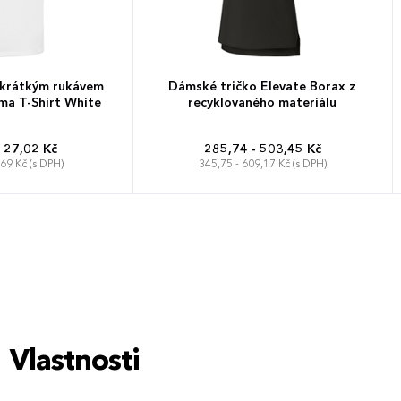
 krátkým rukávem
Dámské tričko Elevate Borax z
ima T-Shirt White
recyklovaného materiálu
127,02 Kč
285,74 - 503,45 Kč
,69 Kč (s DPH)
345,75 - 609,17 Kč (s DPH)
XXL
3-4 roky
XS
S
M
L
XL
XXL
 let
9-10 let
2 let
Vlastnosti