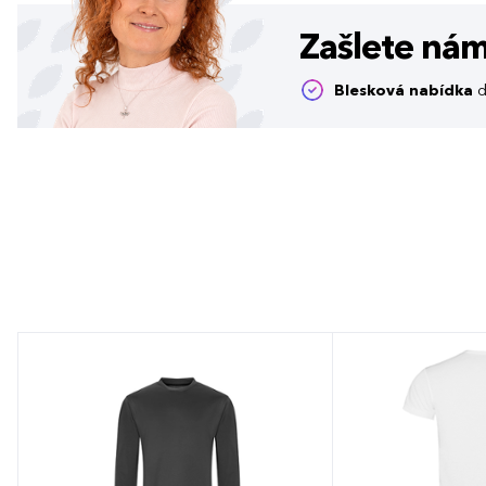
Zašlete ná
Blesková nabídka
d