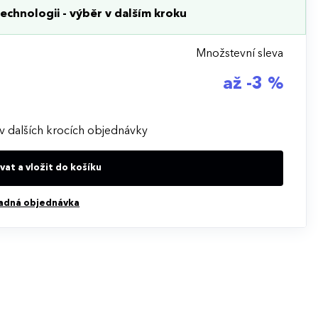
echnologii - výběr v dalším kroku
Množstevní sleva
až -3 %
v dalších krocích objednávky
at a vložit do košíku
adná objednávka