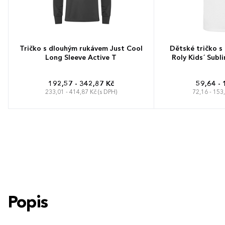
Tričko s dlouhým rukávem Just Cool
Dětské tričko s
Long Sleeve Active T
Roly Kids´ Subl
192,57 - 342,87 Kč
59,64 - 
233,01 - 414,87 Kč (s DPH)
72,16 - 153
S
M
L
XL
XXL
S
M
L
XL
5-6 let
7-8
11-1
Popis