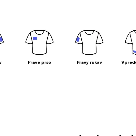
v
Pravé prso
Pravý rukáv
Vpřed