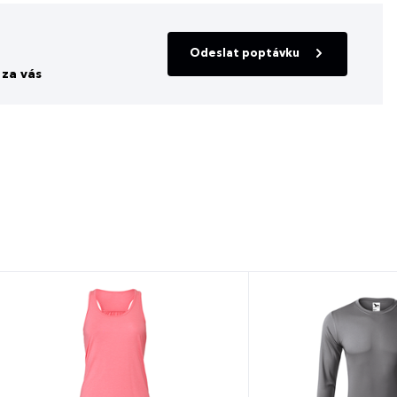
Odeslat poptávku
za vás