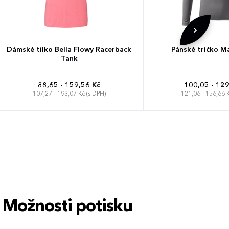
Dámské tílko Bella Flowy Racerback
Pánské tričko Ma
Tank
88,65 - 159,56 Kč
100,05 - 129
107,27 - 193,07 Kč (s DPH)
121,06 - 156,66 K
S
M
L
XL
XS
S
M
L
XL
Možnosti potisku