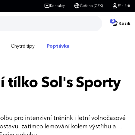
Kontakty
Čeština (CZK)
Přihlásit
0
Košík
Chytré tipy
Poptávka
tílko Sol's Sporty
olbu pro intenzivní trénink i letní volnočasové
e postavu, zatímco lemování kolem výstřihu a