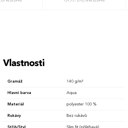
,07 Kč (s DPH)
151,75 - 270,18 Kč (s DPH)
L
XL
XS
S
M
L
XL
XXL
Vlastnosti
Gramáž
140 g/m²
Hlavní barva
Aqua
Materiál
polyester 100 %
Rukávy
Bez rukávů
Střih/Styl
Slim fit (přiléhavá)