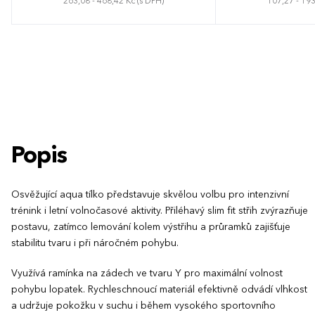
263,08 - 468,42 Kč (s DPH)
107,27 - 193
S
M
L
XL
XXL
S
M
Popis
Osvěžující aqua tílko představuje skvělou volbu pro intenzivní
trénink i letní volnočasové aktivity. Přiléhavý slim fit střih zvýrazňuje
postavu, zatímco lemování kolem výstřihu a průramků zajišťuje
stabilitu tvaru i při náročném pohybu.
Využívá ramínka na zádech ve tvaru Y pro maximální volnost
pohybu lopatek. Rychleschnoucí materiál efektivně odvádí vlhkost
a udržuje pokožku v suchu i během vysokého sportovního