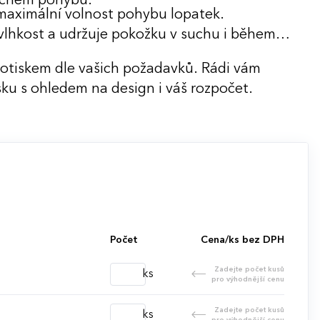
áročném pohybu.
 maximální volnost pohybu lopatek.
vlhkost a udržuje pokožku v suchu i během
potiskem dle vašich požadavků. Rádi vám
ku s ohledem na design i váš rozpočet.
Počet
Cena/ks bez DPH
Zadejte počet kusů
ks
pro výhodnější cenu
Zadejte počet kusů
ks
pro výhodnější cenu