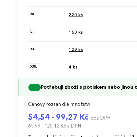
M
220
ks
L
160
ks
XL
129
ks
XXL
4
ks
Potřebuji zboží s potiskem nebo jinou t
Cenový rozsah dle množství
54,54 - 99,27 Kč
bez DPH
65,99 - 120,12 Kč
s DPH