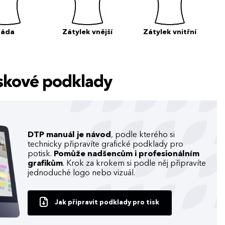
Záda
Zátylek vnější
Zátylek vnitřní
tiskové podklady
DTP manuál je návod
, podle kterého si
technicky připravíte grafické podklady pro
potisk.
Pomůže nadšencům i profesionálním
grafikům
. Krok za krokem si podle něj připravíte
jednoduché logo nebo vizuál.
Jak připravit podklady pro tisk