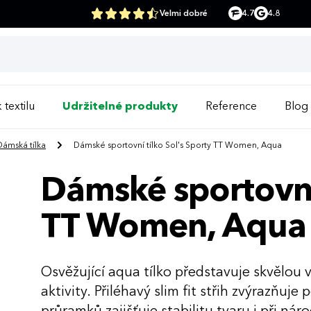
Velmi dobré
4.7
4.8
 textilu
Udržitelné produkty
Reference
Blog
Dámská tílka
Dámské sportovní tílko Sol's Sporty TT Women, Aqua
Dámské sportovní 
TT Women, Aqua
Osvěžující aqua tílko představuje skvělou v
aktivity. Přiléhavý slim fit střih zvýrazňuj