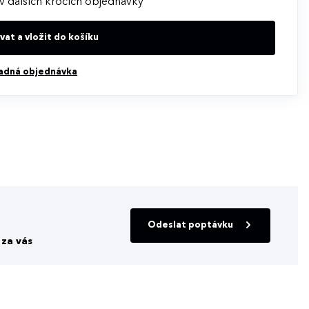
v dalších krocích objednávky
at a vložit do košíku
adná objednávka
Odeslat poptávku
za vás