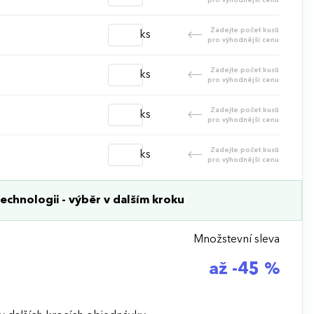
Zadejte počet kusů
ks
pro výhodnější cenu
Zadejte počet kusů
ks
pro výhodnější cenu
Zadejte počet kusů
ks
pro výhodnější cenu
Zadejte počet kusů
ks
pro výhodnější cenu
echnologii - výběr v dalším kroku
Množstevní sleva
až -45 %