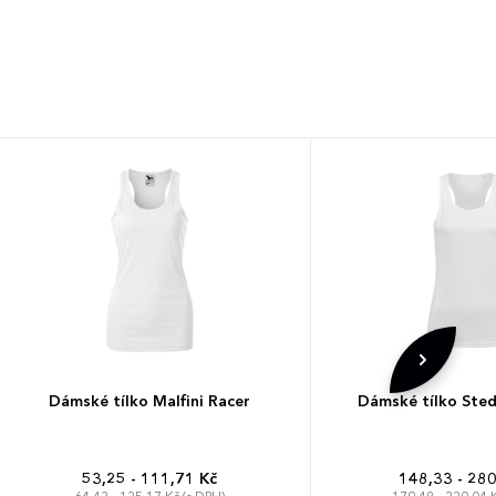
Dámské tílko Malfini Racer
Dámské tílko Ste
53,25 - 111,71 Kč
148,33 - 280