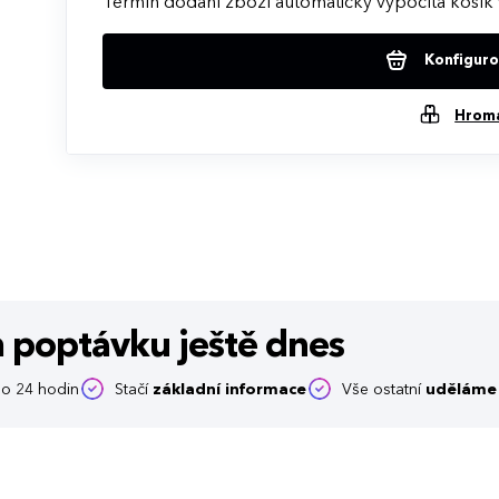
Termín dodání zboží automaticky vypočítá košík 
Konfigurov
Hrom
m poptávku
ještě dnes
o 24 hodin
Stačí
základní informace
Vše ostatní
uděláme 