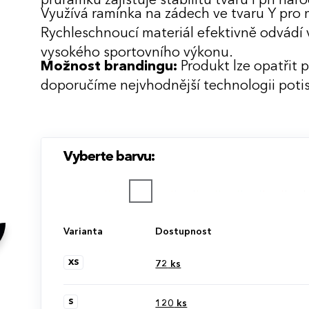
průramků zajišťuje stabilitu tvaru i při n
Využívá ramínka na zádech ve tvaru Y pro
Rychleschnoucí materiál efektivně odvádí 
vysokého sportovního výkonu.
Možnost brandingu:
Produkt lze opatřit 
doporučíme nejvhodnější technologii potis
Vyberte barvu:
Varianta
Dostupnost
XS
72
ks
S
120
ks