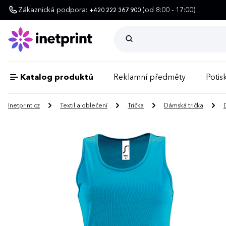
Zákaznická podpora:
(od 8:00 - 17:00)
+420 222 367 900
Katalog produktů
Reklamní předměty
Potisk
Inetprint.cz
Textil a oblečení
Trička
Dámská trička