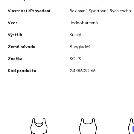
Vlastnosti/Provedení
Reklamní, Sportovní, Rychleschnouc
Vzor
Jednobarevná
Výstřih
Kulatý
Země původu
Bangladéš
Značka
SOL´S
Kód produktu
2.438609.566