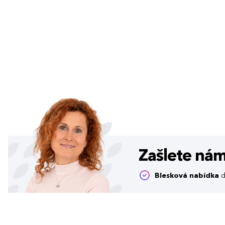
Zašlete ná
Blesková nabídka
d