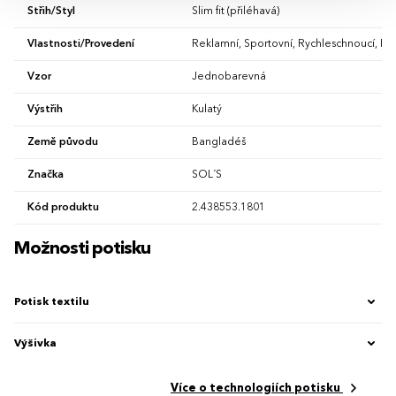
Střih/Styl
Slim fit (přiléhavá)
Vlastnosti/Provedení
Reklamní, Sportovní, Rychleschnoucí, Funkč
Vzor
Jednobarevná
Výstřih
Kulatý
Země původu
Bangladéš
Značka
SOL´S
Kód produktu
2.438553.1801
Možnosti potisku
Potisk textilu
Výšivka
Více o technologiích potisku