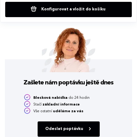
Konfigurovat a vložit do košíku
Zašlete nám poptávku
ještě dnes
Blesková nabídka
do 24 hodin
Stačí
základní informace
Vše ostatní
uděláme za vás
Odeslat poptávku