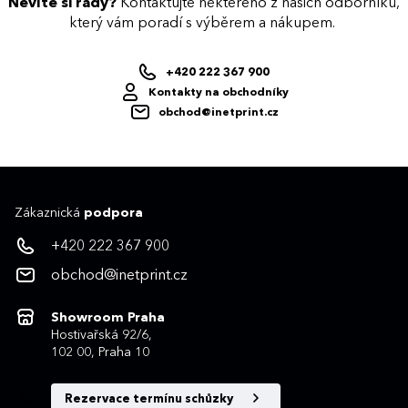
Nevíte si rady?
Kontaktujte některého z našich odborníků,
který vám poradí s výběrem a nákupem.
+420 222 367 900
Kontakty na obchodníky
obchod@inetprint.cz
Zákaznická
podpora
+420 222 367 900
obchod@inetprint.cz
Showroom Praha
Hostivařská 92/6,
102 00, Praha 10
Rezervace termínu schůzky