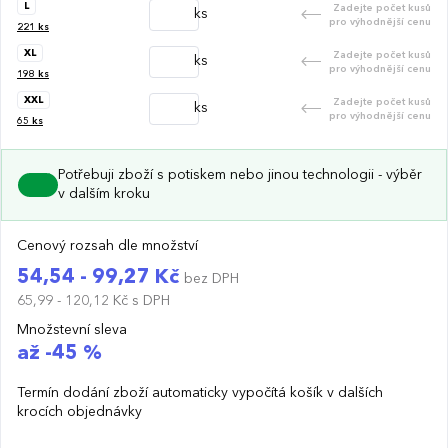
L
Zadejte počet kusů
ks
pro výhodnější cenu
221
ks
XL
Zadejte počet kusů
ks
pro výhodnější cenu
198
ks
XXL
Zadejte počet kusů
ks
pro výhodnější cenu
65
ks
Potřebuji zboží s potiskem nebo jinou technologii - výběr
v dalším kroku
Cenový rozsah dle množství
54,54 - 99,27 Kč
bez DPH
65,99 - 120,12 Kč
s DPH
Množstevní sleva
až -45 %
Termín dodání zboží automaticky vypočítá košík v dalších
krocích objednávky