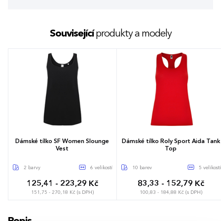
Související
produkty a modely
Dámské tílko SF Women Slounge
Dámské tílko Roly Sport Aida Tank
Vest
Top
2 barvy
6 velikostí
10 barev
5 velikostí
125,41 - 223,29 Kč
83,33 - 152,79 Kč
151,75 - 270,18 Kč (s DPH)
100,83 - 184,88 Kč (s DPH)
XS
S
M
L
XL
XXL
S
M
L
XL
XXL