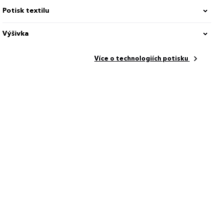
Potisk textilu
Výšivka
Více o technologiích potisku
ní, Funkční