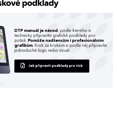
tiskové podklady
DTP manuál je návod
, podle kterého si
technicky připravíte grafické podklady pro
potisk.
Pomůže nadšencům i profesionálním
grafikům
. Krok za krokem si podle něj připravíte
jednoduché logo nebo vizuál.
Jak připravit podklady pro tisk