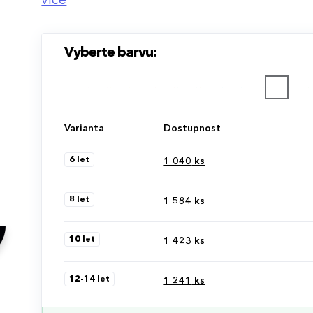
potisk (světlé barvy)
více
Vyberte barvu:
Varianta
Dostupnost
6 let
1 040
ks
8 let
1 584
ks
10 let
1 423
ks
12-14 let
1 241
ks