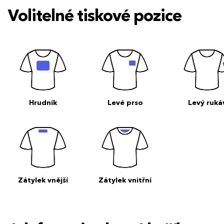
Volitelné tiskové pozice
Hrudník
Levé prso
Levý ruká
Zátylek vnější
Zátylek vnitřní