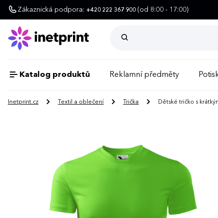
Zákaznická podpora:
(od 8:00 - 17:00)
+420 222 367 900
Katalog produktů
Reklamní předměty
Potisk
Inetprint.cz
Textil a oblečení
Trička
Dětské tričko s krátk