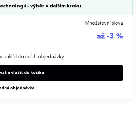
echnologii - výběr v dalším kroku
Množstevní sleva
až -3 %
v dalších krocích objednávky
at a vložit do košíku
adná objednávka