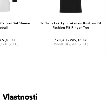
 Canvas 3/4 Sleeve
Tričko s krátkým rukávem Kustom Kit
eball
Fashion Fit Ringer Tee
376,50 Kč
162,40 - 289,15 Kč
,57 Kč (s DPH)
196,50 - 349,87 Kč (s DPH)
L
XL
XXL
XS
S
M
L
XL
XXL
Vlastnosti