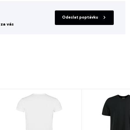
Odeslat poptávku
za vás