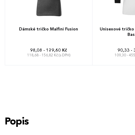
Dámské tričko Malfini Fusion
Unisexové tričko
Bas
98,08 - 129,60 Kč
90,33 - 
118,68 - 156,82 Kč (s DPH)
109,30 - 455
XS
S
M
L
XL
XXL
XS
S
M
Popis