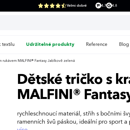
Velmi dobré
4.7
4.8
 textilu
Udržitelné produkty
Reference
Blog
ým rukávem MALFINI® Fantasy Jablkově zelená
Dětské tričko s 
MALFINI® Fantasy
rychleschnoucí materiál, střih s bočními š
ramenních švů páskou, ideální pro sport a