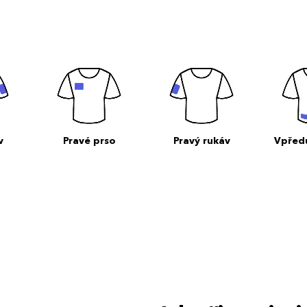
v
Pravé prso
Pravý rukáv
Vpřed