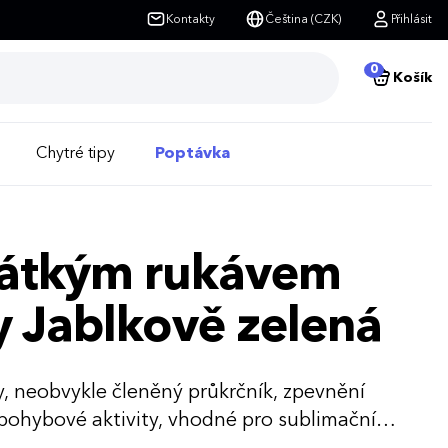
Kontakty
Čeština (CZK)
Přihlásit
0
Košík
Chytré tipy
Poptávka
krátkým rukávem
 Jablkově zelená
vy, neobvykle členěný průkrčník, zpevnění
 pohybové aktivity, vhodné pro sublimační