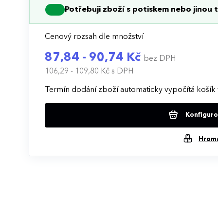
Potřebuji zboží s potiskem nebo jinou t
Cenový rozsah dle množství
87,84 - 90,74 Kč
bez DPH
106,29 - 109,80 Kč
s DPH
Termín dodání zboží automaticky vypočítá košík 
Konfigurov
Hrom