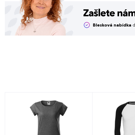
Zašlete ná
Blesková nabídka
d