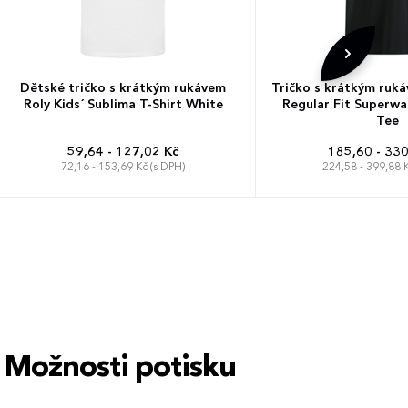
Dětské tričko s krátkým rukávem
Tričko s krátkým ruk
Roly Kids´ Sublima T-Shirt White
Regular Fit Superwa
Tee
59,64 - 127,02 Kč
185,60 - 330
72,16 - 153,69 Kč (s DPH)
224,58 - 399,88 K
S
M
L
XL
XXL
3-4 roky
XS
S
M
L
XL
5-6 let
7-8 let
9-10 let
11-12 let
Možnosti potisku