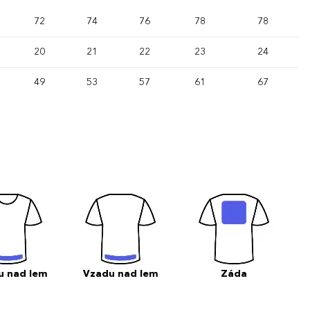
72
74
76
78
78
20
21
22
23
24
49
53
57
61
67
u nad lem
Vzadu nad lem
Záda