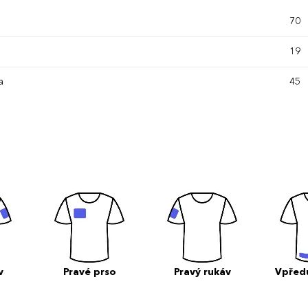
70
19
a
45
v
Pravé prso
Pravý rukáv
Vpřed