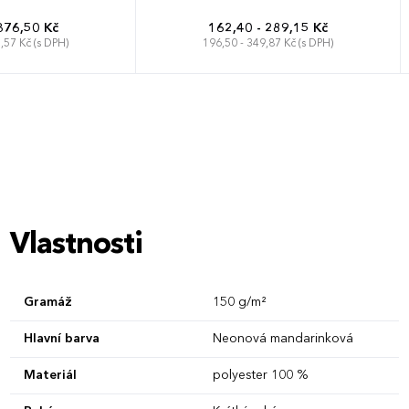
376,50 Kč
162,40 - 289,15 Kč
,57 Kč (s DPH)
196,50 - 349,87 Kč (s DPH)
L
XL
XXL
XS
S
M
L
XL
XXL
Vlastnosti
Gramáž
150 g/m²
Hlavní barva
Neonová mandarinková
Materiál
polyester 100 %