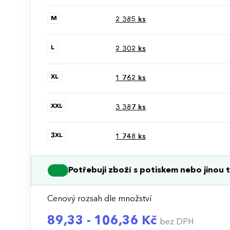
M
2 385
ks
L
2 302
ks
XL
1 762
ks
XXL
3 387
ks
3XL
1 748
ks
Potřebuji zboží s potiskem nebo jinou t
Cenový rozsah dle množství
89,33 - 106,36 Kč
bez DPH