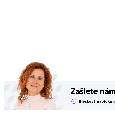
Zašlete ná
Blesková nabídka
d