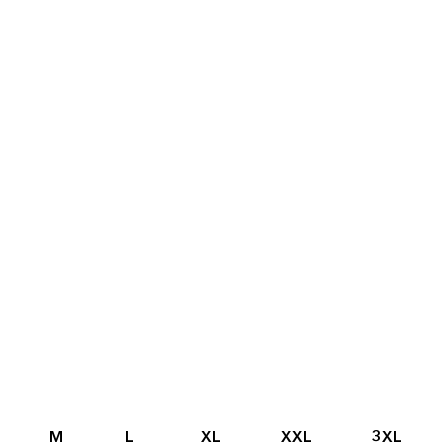
ní, Funkční
M
L
XL
XXL
3XL