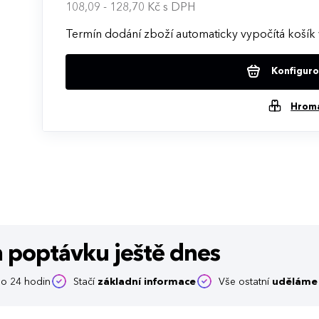
108,09 - 128,70 Kč
s DPH
Termín dodání zboží automaticky vypočítá košík 
Konfigurov
Hrom
m poptávku
ještě dnes
o 24 hodin
Stačí
základní informace
Vše ostatní
uděláme 