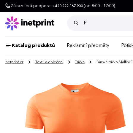
Zákaznická podpora:
(od 8:00 - 17:00)
+420 222 367 900
Katalog produktů
Reklamní předměty
Potisk
Inetprint.cz
Textil a oblečení
Trička
Pánské tričko Malfini