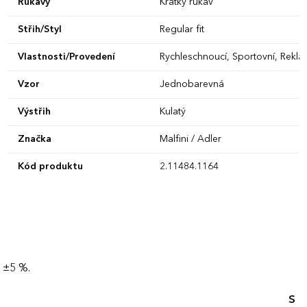
Rukávy
Krátký rukáv
Střih/Styl
Regular fit
Vlastnosti/Provedení
Rychleschnoucí, Sportovní, Reklam
Vzor
Jednobarevná
Výstřih
Kulatý
Značka
Malfini / Adler
Kód produktu
2.11484.1164
 ±5 %.
S