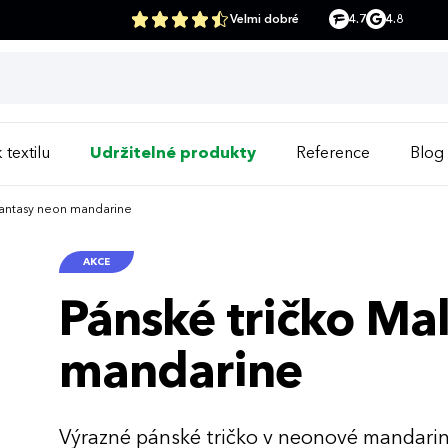
Velmi dobré
4.7
4.8
 textilu
Udržitelné produkty
Reference
Blog
 Fantasy neon mandarine
AKCE
Pánské tričko Mal
mandarine
Výrazné pánské tričko v neonové mandari