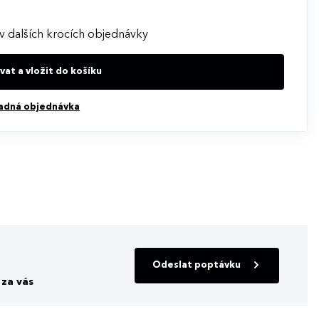
v dalších krocích objednávky
at a vložit do košíku
adná objednávka
Odeslat poptávku
za vás