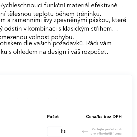
 Rychleschnoucí funkční materiál efektivně
ní tělesnou teplotu během tréninku.
em a ramenními švy zpevněnými páskou, které
ý odstín v kombinaci s klasickým střihem
 neomezenou volnost pohybu.
potiskem dle vašich požadavků. Rádi vám
ku s ohledem na design i váš rozpočet.
Počet
Cena/ks bez DPH
Zadejte počet kusů
ks
pro výhodnější cenu