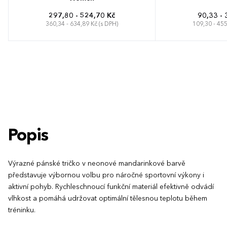
297,80 - 524,70 Kč
90,33 - 
360,34 - 634,89 Kč (s DPH)
109,30 - 455
S
M
L
XL
XS
S
M
Popis
Výrazné pánské tričko v neonové mandarinkové barvě
představuje výbornou volbu pro náročné sportovní výkony i
aktivní pohyb. Rychleschnoucí funkční materiál efektivně odvádí
vlhkost a pomáhá udržovat optimální tělesnou teplotu během
tréninku.