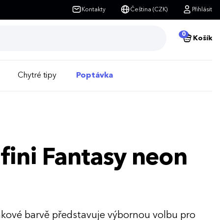
Kontakty
Čeština (CZK)
Přihlásit
0
Košík
Chytré tipy
Poptávka
fini Fantasy neon
nkové barvě představuje výbornou volbu pro