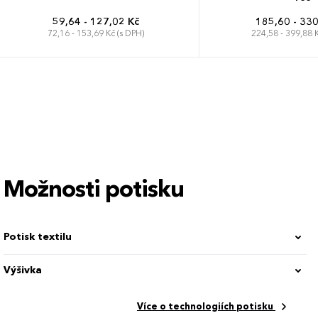
59,64 - 127,02 Kč
185,60 - 330
72,16 - 153,69 Kč (s DPH)
224,58 - 399,88 K
S
M
L
XL
XXL
3-4 roky
XS
S
M
L
XL
5-6 let
7-8 let
9-10 let
11-12 let
Možnosti potisku
Potisk textilu
Výšivka
Více o technologiích potisku