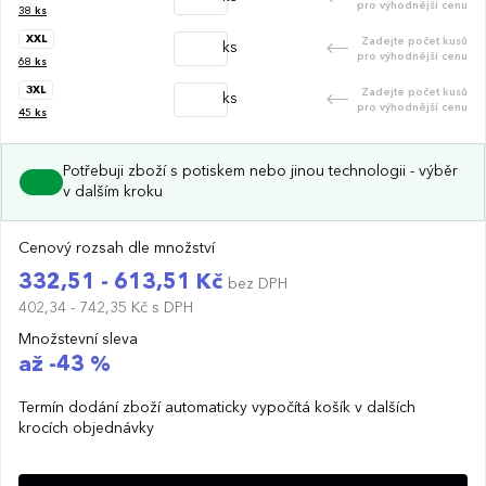
pro výhodnější cenu
38
ks
XXL
Zadejte počet kusů
ks
pro výhodnější cenu
68
ks
3XL
Zadejte počet kusů
ks
pro výhodnější cenu
45
ks
Potřebuji zboží s potiskem nebo jinou technologii - výběr
v dalším kroku
Cenový rozsah dle množství
332,51 - 613,51 Kč
bez DPH
402,34 - 742,35 Kč
s DPH
Množstevní sleva
až -43 %
Termín dodání zboží automaticky vypočítá košík v dalších
krocích objednávky