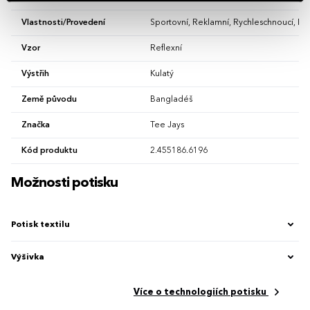
Vlastnosti/Provedení
Sportovní, Reklamní, Rychleschnoucí, Fu
Vzor
Reflexní
Výstřih
Kulatý
Země původu
Bangladéš
Značka
Tee Jays
Kód produktu
2.455186.6196
Možnosti potisku
Potisk textilu
Výšivka
Více o technologiích potisku