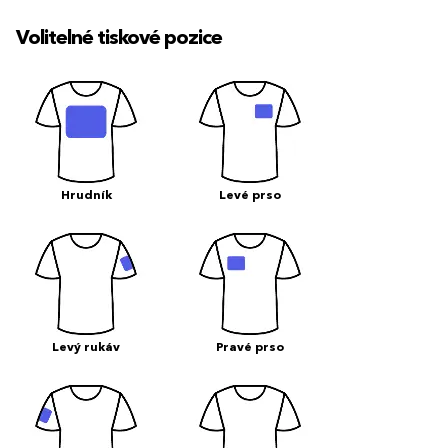
Volitelné tiskové pozice
Hrudník
Levé prso
Levý rukáv
Pravé prso