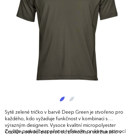
Sytě zelené tričko v barvě Deep Green je stvořeno pro
každého, kdo vyžaduje funkčnost v kombinaci s
výrazným designem. Vysoce kvalitní micropolyester
Zvyšuje pasivní bezpečnost reflexním prvkem a pomocí
CoolDry odvádí pot pryč od pokožky a udržuje tělo v