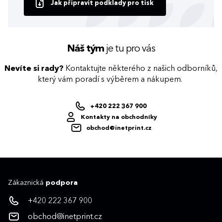
Jak připravit podklady pro tisk
Náš tým
je tu pro vás
Nevíte si rady?
Kontaktujte některého z našich odborníků,
který vám poradí s výběrem a nákupem.
+420 222 367 900
Kontakty na obchodníky
obchod@inetprint.cz
Zákaznická
podpora
+420 222 367 900
obchod@inetprint.cz