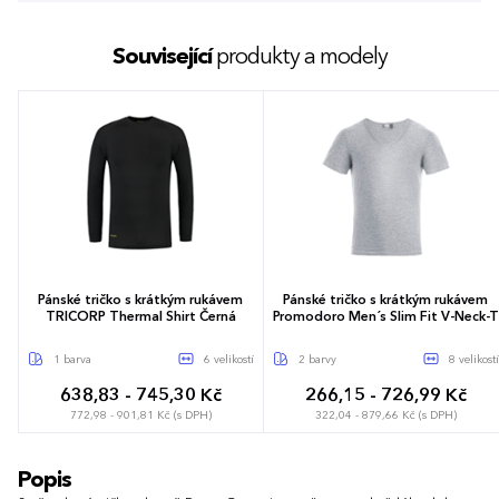
Související
produkty a modely
Pánské tričko s krátkým rukávem
Pánské tričko s krátkým rukávem
TRICORP Thermal Shirt Černá
Promodoro Men´s Slim Fit V-Neck-T
1 barva
6 velikostí
2 barvy
8 velikostí
638,83 - 745,30 Kč
266,15 - 726,99 Kč
772,98 - 901,81 Kč (s DPH)
322,04 - 879,66 Kč (s DPH)
XS
S
M
L
XL
XXL
S
M
L
XL
XXL
3XL
Popis
4XL
5XL