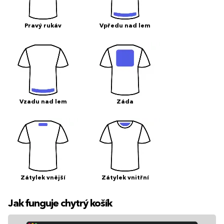
Pravý rukáv
Vpředu nad lem
Vzadu nad lem
Záda
Zátylek vnější
Zátylek vnitřní
Jak funguje chytrý košík