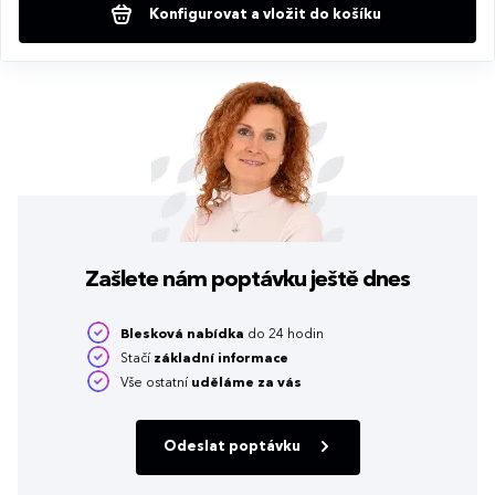
Konfigurovat a vložit do košíku
Zašlete nám poptávku
ještě dnes
Blesková nabídka
do 24 hodin
Stačí
základní informace
Vše ostatní
uděláme za vás
Odeslat poptávku