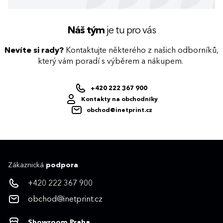
Náš tým
je tu pro vás
Nevíte si rady?
Kontaktujte některého z našich odborníků,
který vám poradí s výběrem a nákupem.
+420 222 367 900
Kontakty na obchodníky
obchod@inetprint.cz
Zákaznická
podpora
+420 222 367 900
obchod@inetprint.cz
Showroom Praha