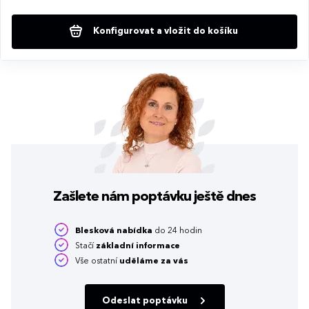
Konfigurovat a vložit do košíku
Zašlete nám poptávku
ještě dnes
Blesková nabídka
do 24 hodin
Stačí
základní informace
Vše ostatní
uděláme za vás
Odeslat poptávku