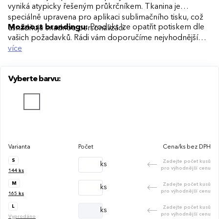
vyniká atypicky řešeným průkrčníkem. Tkanina je
speciálně upravena pro aplikaci sublimačního tisku, což
Možnost brandingu:
Produkt lze opatřit potiskem dle
usnadňuje snadnou personalizaci.
vašich požadavků. Rádi vám doporučíme nejvhodnější
technologii potisku s ohledem na design i váš rozpočet.
více
Vyberte barvu:
Varianta
Počet
Cena/ks bez DPH
S
Zadejte počet kusů
ks
pro výhodnější cenu
144
ks
M
Zadejte počet kusů
ks
pro výhodnější cenu
165
ks
L
Zadejte počet kusů
ks
pro výhodnější cenu
Vyprodáno