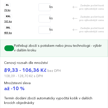
XL
Zadejte počet kusů
ks
pro výhodnější cenu
72
ks
XXL
Zadejte počet kusů
ks
pro výhodnější cenu
185
ks
3XL
Zadejte počet kusů
ks
pro výhodnější cenu
489
ks
Potřebuji zboží s potiskem nebo jinou technologii - výběr
v dalším kroku
Cenový rozsah dle množství
89,33 - 106,36 Kč
bez DPH
108,09 - 128,70 Kč
s DPH
Množstevní sleva
až -10 %
Termín dodání zboží automaticky vypočítá košík v dalších
krocích objednávky