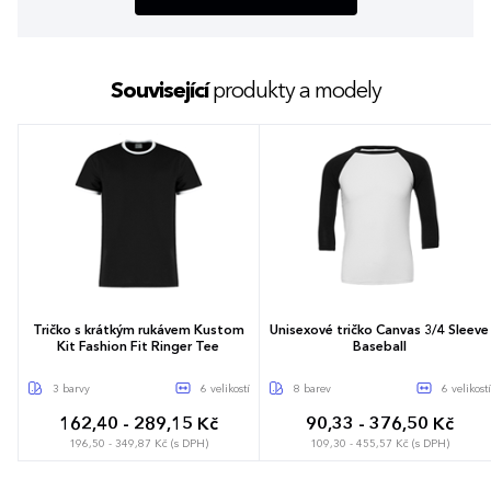
Související
produkty a modely
Tričko s krátkým rukávem Kustom
Unisexové tričko Canvas 3/4 Sleeve
Kit Fashion Fit Ringer Tee
Baseball
3 barvy
6 velikostí
8 barev
6 velikostí
162,40 - 289,15 Kč
90,33 - 376,50 Kč
196,50 - 349,87 Kč (s DPH)
109,30 - 455,57 Kč (s DPH)