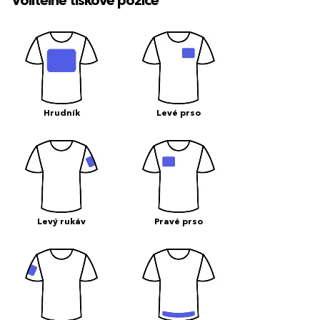
Volitelné tiskové pozice
Hrudník
Levé prso
Levý rukáv
Pravé prso