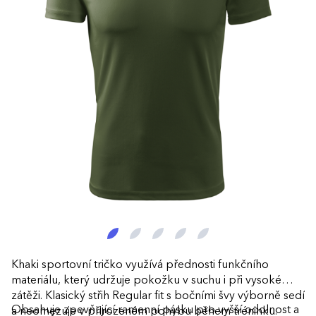
Khaki sportovní tričko využívá přednosti funkčního
materiálu, který udržuje pokožku v suchu i při vysoké
zátěži. Klasický střih Regular fit s bočními švy výborně sedí
Obsahuje zpevňující ramenní pásku pro vyšší odolnost a
a neomezuje v přirozeném pohybu během tréninku.