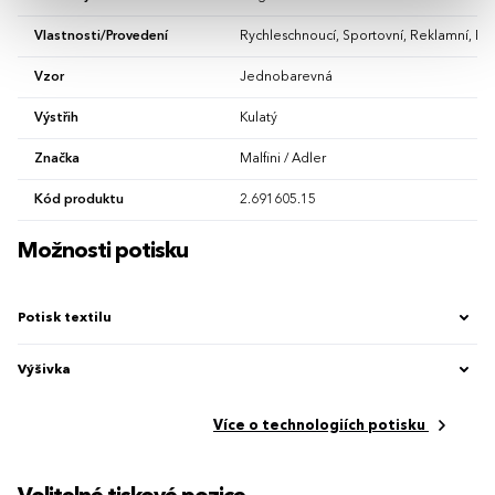
Vlastnosti/Provedení
Rychleschnoucí, Sportovní, Reklamní, Fu
Vzor
Jednobarevná
Výstřih
Kulatý
Značka
Malfini / Adler
Kód produktu
2.691605.15
Možnosti potisku
Potisk textilu
Výšivka
Více o technologiích potisku