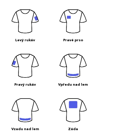
Levý rukáv
Pravé prso
Pravý rukáv
Vpředu nad lem
Vzadu nad lem
Záda