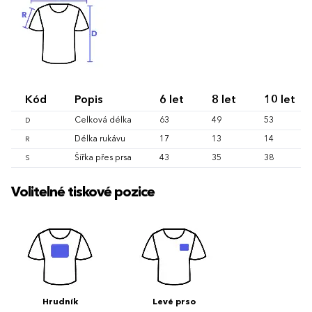
Kód
Popis
6 let
8 let
10 let
Celková délka
63
49
53
D
Délka rukávu
17
13
14
R
Šířka přes prsa
43
35
38
S
Volitelné tiskové pozice
Hrudník
Levé prso