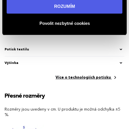
informací navštivte naši stránku
zásadách ochrany
ROZUMÍM
Značka
Malfini / Adler
osobních údajů
.
Kód produktu
2.13015.618
Povolit nezbytné cookies
Možnosti potisku
Potisk textilu
Výšivka
Více o technologiích potisku
Přesné rozměry
Rozměry jsou uvedeny v cm. U produktu je možná odchylka ±5
%.