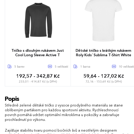
Tričko s dlouhým rukávem Just
Dětské tričko s krátkým rukávem
Cool Long Sleeve Active T
Roly Kids´ Sublima T-Shirt White
5 barev
5 velikostí
1 barva
10 velikostí
192,57 - 342,87 Kč
59,64 - 127,02 Kč
233,01 - 414,87 Kč (s DPH)
72,16 - 153,69 Kč (s DPH)
S
M
L
XL
XXL
S
M
L
XL
XXL
3-4 roky
Popis
5-6 let
7-8 let
9-10 let
Středně zelené dětské tričko z vysoce prodyšného materiálu se stane
11-12 let
oblíbeným parťákem pro každou sportovní aktivitu. Rychleschnoucí
povrch pomáhá udržet optimální mikroklima u pokožky a zabraňuje
prochladnutí po výkonu.
Zajišťuje stabilitu tvaru pomocí bočních švů a neotřelým designem