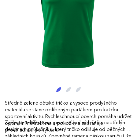
Středně zelené dětské tričko z vysoce prodyšného
materiálu se stane oblíbeným parťákem pro každou
sportovní aktivitu. Rychleschnoucí povrch pomáhá udržet
Zajišťuje stabilitu tvaru pomocí bočních švů a neotřelým
optimální mikroklima u pokožky a zabraňuje
designem průkrčníku, který tričko odlišuje od běžných
prochladnutí po výkonu.
základních kousků. Zpevněná ramena páskou zaručují, že