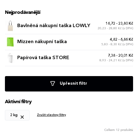
Nejprodávanější
16,72 - 23,80 Kč
Bavlněná nákupní taška LOWLY
20,23 - 28,80 Kč (s DPH)
4,82 - 6,86 Kč
Mizzen nákupní taška
5,83 - 8,30 Kč (s DPH)
7,38 - 20,01 Kč
Papírová taška STORE
8,93 - 24,21 Kč (s DPH)
Upřesnit filtr
Aktivní filtry
2 kg
Zrušit všechny filtry
Celkem 12 produktů