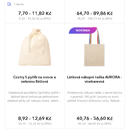
každodenních drobností a zachovává si
1 barva
svůj tvar i po delším čase. Zahrnuje
dlouhá ucha pro nošení přes rameno,
7,70 - 11,82 Kč
64,70 - 89,86 Kč
která doplňují celkový hravý design.
9,32 - 14,30 Kč (s DPH)
78,29 - 108,73 Kč (s DPH)
Otevřený prostor bez uzavírání pojme
nákup do hmotnosti 2 kg a usnadňuje
rychlou kontrolu obsahu. Možnost
NOVINKA
brandingu: Produkt lze opatřit potiskem
dle vašich požadavků. Rádi vám
doporučíme nejvhodnější technologii
potisku s ohledem na design i váš
rozpočet.
Costry S pytlík na ovoce a
Látková nákupní taška AURORA -
zeleninu Béžová
vícebarevná
Opakovaně použitelný bavlněný pytlík v
Vícebarevná nákupní taška z pevné bavlny
béžové barvě nahrazuje jednorázové
o gramáži 180 g/m² zaujme na první
plastové sáčky při nákupu ovoce, zeleniny
pohled hravými duhovými uchy. Robustní
nebo čerstvého pečiva. Čistě přírodní
konstrukce tkaniny umožňuje pohodlné
složení ze stoprocentní bavlny dovoluje
přenášení nákupu nebo osobních věcí o
potravinám dýchat a přirozeně prodlužuje
celkové hmotnosti do 2,5 kg. Poskytuje
jejich čerstvost. Obsahuje praktickou
dostatek prostoru v otevřené hlavní části
8,92 - 12,69 Kč
40,76 - 56,60 Kč
stahovací šňůrku, která brání vypadnutí
pro bleskové ukládání obsahu bez
10,79 - 15,35 Kč (s DPH)
49,32 - 68,49 Kč (s DPH)
obsahu a usnadňuje manipulaci u
zbytečného zdržování. Dlouhá ucha
pokladny i doma. Unese až dva kilogramy
dovolují komfortní zavěšení přes rameno