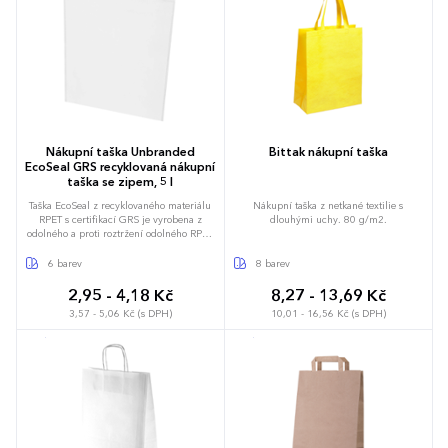
Nákupní taška Unbranded
Bittak nákupní taška
EcoSeal GRS recyklovaná nákupní
taška se zipem, 5 l
Taška EcoSeal z recyklovaného materiálu
Nákupní taška z netkané textilie s
RPET s certifikací GRS je vyrobena z
dlouhými uchy. 80 g/m2.
odolného a proti roztržení odolného RPET
a má ultrazvukově tepelně svařenou
konstrukci a vyřezávané rukojeti. Je bez
6 barev
8 barev
stehů, lehká a přitom pevná. Ideální pro
každodenní nezbytnosti, události nebo
2,95 - 4,18 Kč
8,27 - 13,69 Kč
rychlé pochůzky. Nosnost do 3 kg.
3,57 - 5,06 Kč (s DPH)
10,01 - 16,56 Kč (s DPH)
Objemová kapacita: 5 litrů.