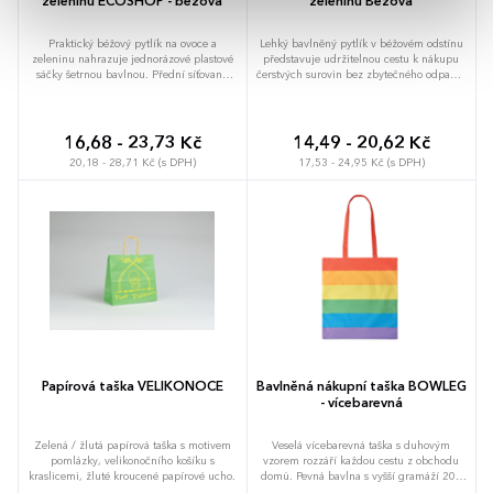
zeleninu ECOSHOP - béžová
zeleninu Béžová
Praktický béžový pytlík na ovoce a
Lehký bavlněný pytlík v béžovém odstínu
zeleninu nahrazuje jednorázové plastové
představuje udržitelnou cestu k nákupu
sáčky šetrnou bavlnou. Přední síťovaná
čerstvých surovin bez zbytečného odpadu.
strana umožňuje okamžitou kontrolu
Pevná tkanina s gramáží 105 g/m2
obsahu i přirozené proudění vzduchu, což
spolehlivě unese jablka i kořenovou
pomáhá udržet potraviny déle čerstvé.
zeleninu a nahradí desítky jednorázových
Unese až 2 kilogramy nákladu a uzavírá
igelitových sáčků. Umožňuje rychlé
16,68 - 23,73 Kč
14,49 - 20,62 Kč
se pomocí stahovací šňůrky, která
uzavření pomocí stahovací šňůrky, která
20,18 - 28,71 Kč (s DPH)
17,53 - 24,95 Kč (s DPH)
bezpečně zajistí nákup uvnitř. Kapacita 5
udrží obsah bezpečně uvnitř. Kompaktní
litrů vystačí na běžnou porci jablek,
rozměr 250 × 300 mm snadno složíte do
brambor nebo čerstvého pečiva. Možnost
každé kapsy a po návratu z obchodu jej v
brandingu: Produkt lze opatřit potiskem
případě potřeby jednoduše vyperete pro
dle vašich požadavků. Rádi vám
další použití. Možnost brandingu: Produkt
doporučíme nejvhodnější technologii
lze opatřit potiskem dle vašich požadavků.
potisku s ohledem na design i váš
Rádi vám doporučíme nejvhodnější
rozpočet.
technologii potisku s ohledem na design i
váš rozpočet.
Papírová taška VELIKONOCE
Bavlněná nákupní taška BOWLEG
- vícebarevná
Zelená / žlutá papírová taška s motivem
Veselá vícebarevná taška s duhovým
pomlázky, velikonočního košíku s
vzorem rozzáří každou cestu z obchodu
kraslicemi, žluté kroucené papírové ucho.
domů. Pevná bavlna s vyšší gramáží 200
g/m2 poskytuje spolehlivost při nošení