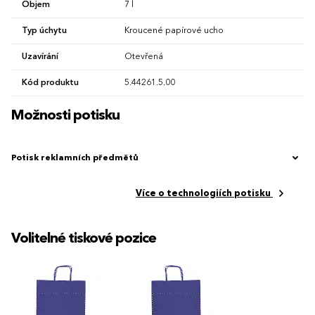
Objem
7 l
Typ úchytu
Kroucené papírové ucho
Uzavírání
Otevřená
Kód produktu
5.44261.5.00
Možnosti potisku
Potisk reklamních předmětů
Více o technologiích potisku
Volitelné tiskové pozice