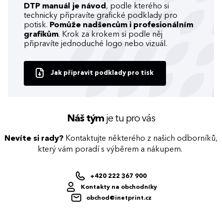
DTP manuál je návod
, podle kterého si
technicky připravíte grafické podklady pro
potisk.
Pomůže nadšencům i profesionálním
grafikům
. Krok za krokem si podle něj
připravíte jednoduché logo nebo vizuál.
Jak připravit podklady pro tisk
Náš tým
je tu pro vás
Nevíte si rady?
Kontaktujte některého z našich odborníků,
který vám poradí s výběrem a nákupem.
+420 222 367 900
Kontakty na obchodníky
obchod@inetprint.cz