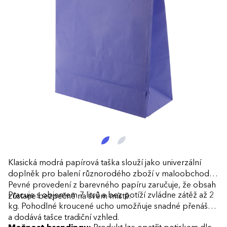
Klasická modrá papírová taška slouží jako univerzální
doplněk pro balení různorodého zboží v maloobchodě.
Pevné provedení z barevného papíru zaručuje, že obsah
Pracuje s objemem 7 litrů a bez potíží zvládne zátěž až 2
zůstane bezpečně na svém místě.
kg. Pohodlné kroucené ucho umožňuje snadné přenášení
a dodává tašce tradiční vzhled.