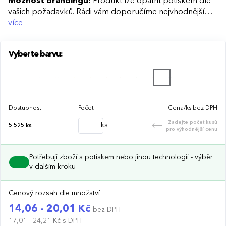
Možnost brandingu:
Produkt lze opatřit potiskem dle
vašich požadavků. Rádi vám doporučíme nejvhodnější
technologii potisku s ohledem na design i váš rozpočet.
více
Vyberte barvu:
Dostupnost
Počet
Cena/ks bez DPH
Zadejte počet kusů
ks
5 525
ks
pro výhodnější cenu
Potřebuji zboží s potiskem nebo jinou technologii - výběr
v dalším kroku
Cenový rozsah dle množství
14,06 - 20,01 Kč
bez DPH
17,01 - 24,21 Kč
s DPH