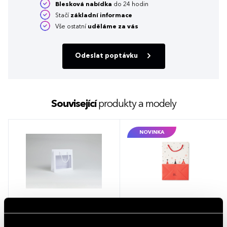
Blesková nabídka
do 24 hodin
Stačí
základní informace
Vše ostatní
uděláme za vás
Odeslat poptávku
Související
produkty a modely
NOVINKA
Papírová taška VISTA WHITE
Vánoční dárková taška BOSSA
SMALL Bílá