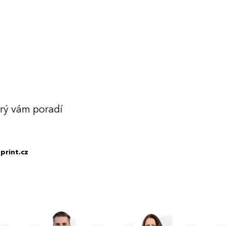
erý vám poradí
print.cz