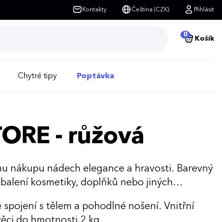
Kontakty
Čeština (CZK)
Přihlásit
0
Košík
Chytré tipy
Poptávka
TORE - růžová
u nákupu nádech elegance a hravosti. Barevný
o balení kosmetiky, doplňků nebo jiných
spojení s tělem a pohodlné nošení. Vnitřní
věci do hmotnosti 2 kg.