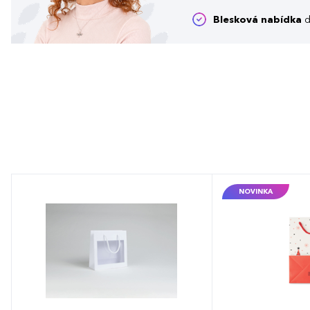
Blesková nabídka
d
NOVINKA