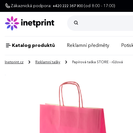
Zákaznická podpora:
(od 8:00 - 17:00)
+420 222 367 900
Katalog produktů
Reklamní předměty
Potisk
Inetprint.cz
Reklamní tašky
Papírová taška STORE - růžová