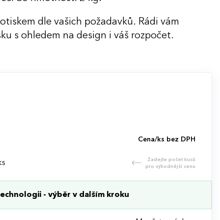
potiskem dle vašich požadavků. Rádi vám
ku s ohledem na design i váš rozpočet.
Cena/ks bez DPH
Zadejte počet kusů
ks
pro výhodnější cenu
echnologii - výběr v dalším kroku