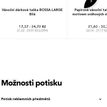
Vánoční dárková taška BOSSA LARGE
Papírová vánoční t
Bílá
motivem sněhových vl
17,37 - 24,72 Kč
21,60 - 30,
21,02 - 29,91 Kč (s DPH)
26,14 - 37,17 Kč
Možnosti potisku
Potisk reklamních předmětů