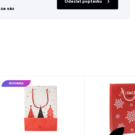
Odeslat poptávku
za vás
NOVINKA