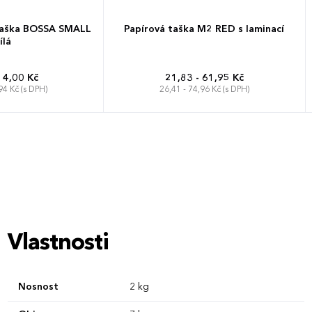
taška BOSSA SMALL
Papírová taška M2 RED s laminací
ílá
14,00 Kč
21,83 - 61,95 Kč
94 Kč (s DPH)
26,41 - 74,96 Kč (s DPH)
Vlastnosti
Nosnost
2 kg