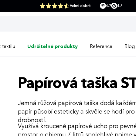
Velmi dobré
4.7
4.8
 textilu
Udržitelné produkty
Reference
Blog
Papírová taška S
Jemná růžová papírová taška dodá každém
papír působí esteticky a skvěle se hodí pr
drobností.
Využívá kroucené papírové ucho pro pevné 
prostor o objemu 7 litrů spolehlivě pojme 