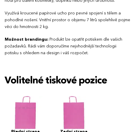
hodí pro balení kosmetiky, doplňků nebo jiných drobností.
Využívá kroucené papírové ucho pro pevné spojení s tělem a
pohodlné nošení. Vnitřní prostor o objemu 7 litrů spolehlivě pojme
věci do hmotnosti 2 kg.
Možnost brandingu:
Produkt lze opatřit potiskem dle vašich
požadavků. Rádi vám doporučíme nejvhodnější technologii
potisku s ohledem na design i váš rozpočet.
Volitelné tiskové pozice
Přední strana
Zadní strana