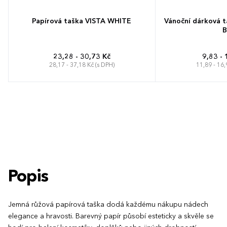
Papírová taška VISTA WHITE
Vánoční dárková 
B
23,28 - 30,73 Kč
9,83 - 
28,17 - 37,18 Kč (s DPH)
11,89 - 16,
Popis
Jemná růžová papírová taška dodá každému nákupu nádech
elegance a hravosti. Barevný papír působí esteticky a skvěle se