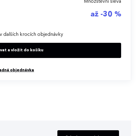
Množstevní sleva
až -30 %
v dalších krocích objednávky
at a vložit do košíku
adná objednávka