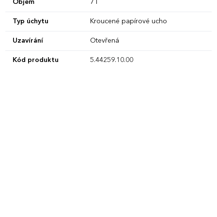
Objem
7 l
Typ úchytu
Kroucené papírové ucho
Uzavírání
Otevřená
Kód produktu
5.44259.10.00