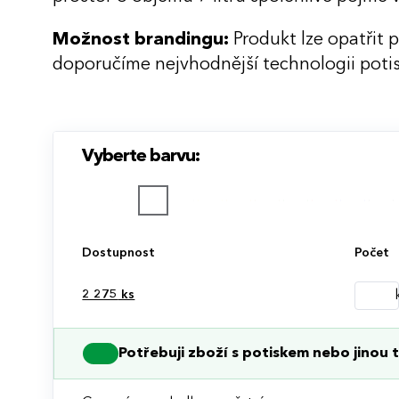
Možnost brandingu:
Produkt lze opatřit 
doporučíme nejvhodnější technologii potis
Vyberte barvu:
Dostupnost
Počet
2 275
ks
Potřebuji zboží s potiskem nebo jinou t