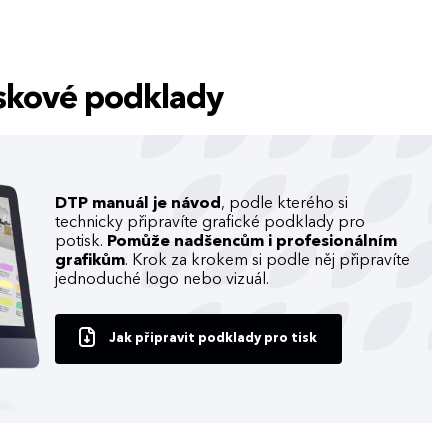
tiskové podklady
DTP manuál je návod
, podle kterého si
technicky připravíte grafické podklady pro
potisk.
Pomůže nadšencům i profesionálním
grafikům
. Krok za krokem si podle něj připravíte
jednoduché logo nebo vizuál.
Jak připravit podklady pro tisk