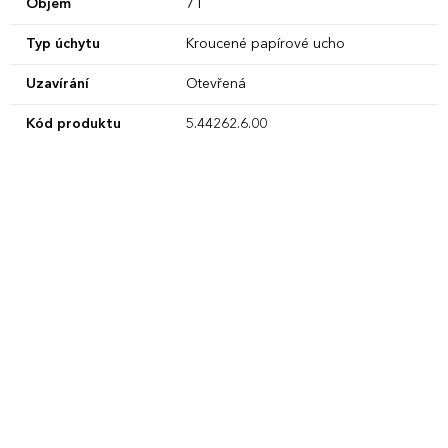
Objem
7 l
Typ úchytu
Kroucené papírové ucho
Uzavírání
Otevřená
Kód produktu
5.44262.6.00