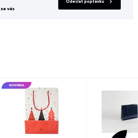
Odeslat poptávku
za vás
NOVINKA