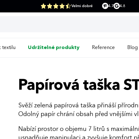
Velmi dobré
4.7
4.8
 textilu
Udržitelné produkty
Reference
Blog
Papírová taška S
Svěží zelená papírová taška přináší přírodn
Odolný papír chrání obsah před vnějšími vli
Nabízí prostor o objemu 7 litrů s maximál
usnadňuje manipulaci a zvyšuje komfort při