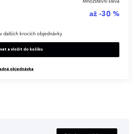
Množstevní sleva
až -30 %
v dalších krocích objednávky
at a vložit do košíku
adná objednávka