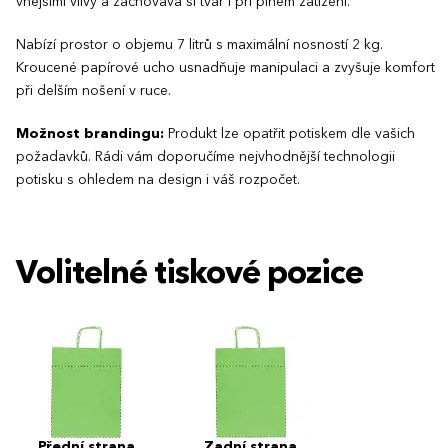
vnějšími vlivy a zachovává si tvar i při plném zatížení.
Nabízí prostor o objemu 7 litrů s maximální nosností 2 kg.
Kroucené papírové ucho usnadňuje manipulaci a zvyšuje komfort
při delším nošení v ruce.
Možnost brandingu:
Produkt lze opatřit potiskem dle vašich
požadavků. Rádi vám doporučíme nejvhodnější technologii
potisku s ohledem na design i váš rozpočet.
Volitelné tiskové pozice
Přední strana
Zadní strana