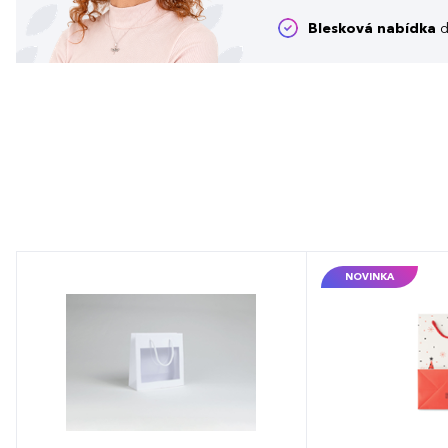
Blesková nabídka
d
NOVINKA