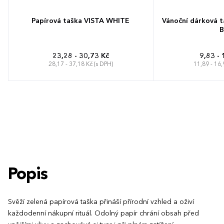
Papírová taška VISTA WHITE
Vánoční dárková 
B
23,28 - 30,73 Kč
9,83 - 
28,17 - 37,18 Kč (s DPH)
11,89 - 16,
Popis
Svěží zelená papírová taška přináší přírodní vzhled a oživí
každodenní nákupní rituál. Odolný papír chrání obsah před