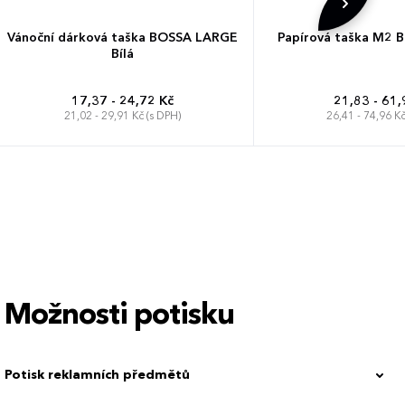
Vánoční dárková taška BOSSA LARGE
Papírová taška M2 B
Bílá
17,37 - 24,72 Kč
21,83 - 61,
21,02 - 29,91 Kč (s DPH)
26,41 - 74,96 Kč
Možnosti potisku
Potisk reklamních předmětů