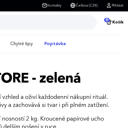
Kontakty
Čeština (CZK)
Přihlásit
0
Košík
Chytré tipy
Poptávka
TORE - zelená
í vzhled a oživí každodenní nákupní rituál.
vy a zachovává si tvar i při plném zatížení.
ní nosností 2 kg. Kroucené papírové ucho
 delším nošení v ruce.