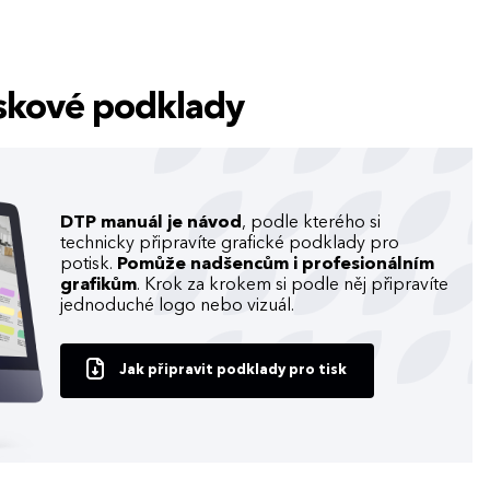
tiskové podklady
DTP manuál je návod
, podle kterého si
technicky připravíte grafické podklady pro
potisk.
Pomůže nadšencům i profesionálním
grafikům
. Krok za krokem si podle něj připravíte
jednoduché logo nebo vizuál.
Jak připravit podklady pro tisk