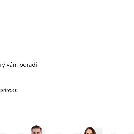
erý vám poradí
print.cz