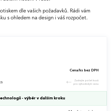
potiskem dle vašich požadavků. Rádi vám
ku s ohledem na design i váš rozpočet.
Cena/ks bez DPH
Zadejte počet kusů
ks
pro výhodnější cenu
echnologii - výběr v dalším kroku