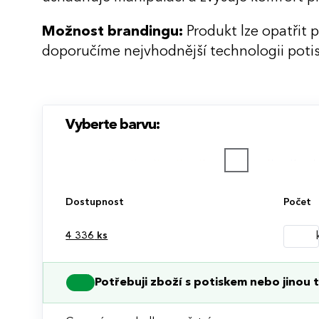
Možnost brandingu:
Produkt lze opatřit 
doporučíme nejvhodnější technologii potis
Vyberte barvu:
Dostupnost
Počet
4 336
ks
Potřebuji zboží s potiskem nebo jinou t