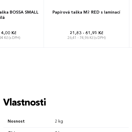
taška BOSSA SMALL
Papírová taška M2 RED s laminací
ílá
14,00 Kč
21,83 - 61,95 Kč
94 Kč (s DPH)
26,41 - 74,96 Kč (s DPH)
Vlastnosti
Nosnost
2 kg