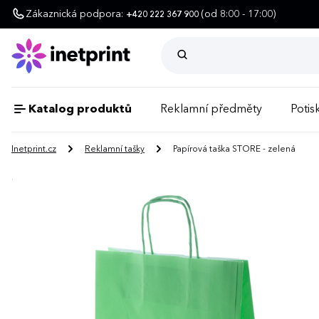
Zákaznická podpora:
(od 8:00 - 17:00)
+420 222 367 900
Katalog produktů
Reklamní předměty
Potisk
Inetprint.cz
Reklamní tašky
Papírová taška STORE - zelená