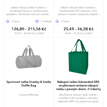
Látková nákupní taška vyrobená z
Odolná nákupní taška vyrobená z
recyklované bavlny a recyklovaného
recyklovaného PET materiálu, čímž
polyesteru. Má dlouhá ucha pro pohodlné
přispívá k redukci plastového odpadu.
nošení přes rameno. Taška má rozměry
Taška má 27 cm dlouhá držadla a nosnost
49x37x14 cm a ucha mají délku 70 cm.
10 kg.
5 barev
2 velikosti
5 barev
126,80 - 215,56 Kč
25,49 - 36,28 Kč
153,43 - 260,83 Kč (s DPH)
30,84 - 43,90 Kč (s DPH)
Univerzální
49 x 37 cm
Sportovní taška Stanley & Stella
Nákupní taška Unbranded GRS
Duffle Bag
recyklovaná netkaná nákupní
taška s pevným dnem, 6 l Liberty
Canvas duffle bag
Recyklovaná nákupní taška Liberty s
certifikací GRS vyrobená z odolného
netkaného RPET má podpůrnou spodní
desku, díky níž je univerzální a pevná.