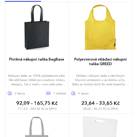
Plstěná nákupní taška BagBase
Polyesterová skládací nákupní
taška GREED
Nákupní taška ze 100% polyesterové plsti.
Skládací nákupní taška s otevřeným
Má odtrhávací štítek pro snadnou změnu
hlavním prostorem a se dvěma uchy.
designu, lze ji nosit v ruce nebo přes
Tašku je možné složit do malé kapsičky se
rameno. Délka ucha: 60 cm, rozměr
stahovací šňůrkou.
37x41x11,5 cm.
2 barvy
1 velikost
9 barev
92,09 - 165,75 Kč
23,64 - 33,65 Kč
111,43 - 200,56 Kč (s DPH)
28,60 - 40,72 Kč (s DPH)
Univerzální