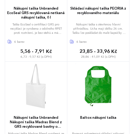
Nákupní taška Unbranded
Skládací nákupní taška PEORIA z
EcoSeal GRS recyklovaná netkaná
recyklovaného materiálu
nákupní taška, 6 l
Taška EcoSeal s certifikací GRS pro
Nákupní taška s otevřenou hlavní
recyklaci je vyrobena z odolného RPET
přihrádkou. Ucha mají délku 26 cm.
proti roztržení, je bez stehů a má
Tašku lze poskládat do malé kapsičky a
ultrazvukově tepelně svařenou konstrukci.
stáhnout šňůrkou.
Taška má ucha s délkou 30 cm a je ideální
6 barev
6 barev
pro každodenní potřeby, veletrhy nebo
propagační akce. Nosnost do 5 kg.
5,56 - 7,91 Kč
23,85 - 33,96 Kč
Objemová kapacita: 6 litrů.
6,73 - 9,57 Kč (s DPH)
28,86 - 41,09 Kč (s DPH)
Nákupní taška Unbranded
Baltox nákupní taška
Nákupní taška Madras Blend z
GRS recyklované bavlny o
gramáži 140 g/m² a objemu 7 l
Nákupní taška Madras Blend vyrobená ze
Barevná polyesterová skládací nákupní