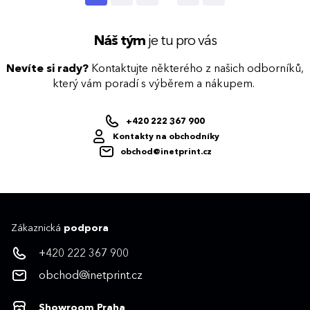
Náš tým
je tu pro vás
Nevíte si rady?
Kontaktujte některého z našich odborníků,
který vám poradí s výběrem a nákupem.
+420 222 367 900
Kontakty na obchodníky
obchod@inetprint.cz
Zákaznická
podpora
+420 222 367 900
obchod@inetprint.cz
Showroom Praha