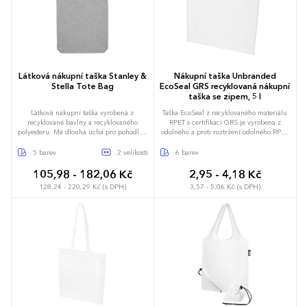
Látková nákupní taška Stanley &
Nákupní taška Unbranded
Stella Tote Bag
EcoSeal GRS recyklovaná nákupní
taška se zipem, 5 l
Látková nákupní taška vyrobená z
Taška EcoSeal z recyklovaného materiálu
recyklované bavlny a recyklovaného
RPET s certifikací GRS je vyrobena z
polyesteru. Má dlouhá ucha pro pohodlné
odolného a proti roztržení odolného RPET
nošení přes rameno. Taška má rozměry
a má ultrazvukově tepelně svařenou
37x39 cm a ucha mají délku 65 cm.
konstrukci a vyřezávané rukojeti. Je bez
5 barev
2 velikosti
6 barev
stehů, lehká a přitom pevná. Ideální pro
každodenní nezbytnosti, události nebo
105,98 - 182,06 Kč
2,95 - 4,18 Kč
rychlé pochůzky. Nosnost do 3 kg.
128,24 - 220,29 Kč (s DPH)
3,57 - 5,06 Kč (s DPH)
Objemová kapacita: 5 litrů.
Univerzální
37 x 39 cm