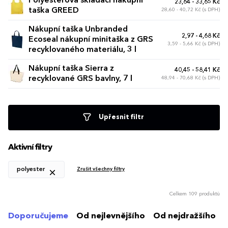
Polyesterová skládací nákupní
23,64 - 33,65 Kč
taška GREED
28,60 - 40,72 Kč (s DPH)
Nákupní taška Unbranded
2,97 - 4,68 Kč
Ecoseal nákupní minitaška z GRS
3,59 - 5,66 Kč (s DPH)
recyklovaného materiálu, 3 l
Nákupní taška Sierra z
40,45 - 58,41 Kč
recyklované GRS bavlny, 7 l
48,94 - 70,68 Kč (s DPH)
Upřesnit filtr
Aktivní filtry
polyester
Zrušit všechny filtry
Celkem 109 produktů
Doporučujeme
Od nejlevnějšího
Od nejdražšího