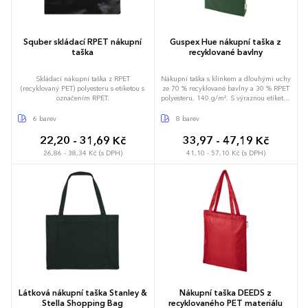
Squber skládací RPET nákupní
Guspex Hue nákupní taška z
taška
recyklované bavlny
Skládací nákupní taška z RPET
Nákupní taška s klínkem a dlouhými uchy
(recyklovaný PET) polyesteru s etiketou s
ze 70 % recyklované bavlny a 30 % RPET
označením RPET.
polyesteru, 140 g/m². S výraznou etiketou
o recyklované bavlně.
6 barev
8 barev
22,20 - 31,69 Kč
33,97 - 47,19 Kč
26,86 - 38,34 Kč (s DPH)
41,10 - 57,10 Kč (s DPH)
Látková nákupní taška Stanley &
Nákupní taška DEEDS z
Stella Shopping Bag
recyklovaného PET materiálu