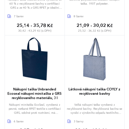
60 % z recyklované bavlny s certifikací
taška. 190T polyester.
GRS a ze 40 % z GRS RPET je ideální
taška, kterou můžete vzít na jakoukoliv
akci, konferenci nebo ji použít jako tašku
7 barev
8 barev
na malý nákup. Díky hustotě bavlny 140
g/m² je taška pevná, má dlouhou životnost
25,14 - 35,78 Kč
21,09 - 30,02 Kč
a je vhodná pro nošení těžkých předmětů
30,42 - 43,29 Kč (s DPH)
25,52 - 36,32 Kč (s DPH)
v hlavní přihrádce. Díky 30cm uchům
přes rameno se tato taška dobře nosí.
Metody tisku na tuto tašku mají také
certifikaci GRS, což zajišťuje, že je celý
dodavatelský řetězec transparentní a
certifikovaný. Vyrobeno v Indii. Nosnost do
5 kg. Objemová kapacita: 7 litrů.
Nákupní taška Unbranded
Látková nákupní taška COYLY z
Ecoseal nákupní minitaška z GRS
recyklované bavlny
recyklovaného materiálu, 3 l
Nákupní minitaška EcoSeal, vyrobená z
Velká nákupní taška vyrobená z
pevné, netkané RPET textilie s certifikací
recyklované bavlny. Recyklovaná bavlna se
GRS, odolné proti roztržení, má
vyrábí z výrobního odpadu textilního
ultrazvukově tepelně svařovanou
průmyslu. Jednotlivé tašky se kvůli tomu
konstrukci, která umožňuje pevné
mohou mírně odlišovat. Taška má dvě 31
6 barev
3 barvy
provedení bez švů. Díky otevřenému
cm dlouhá držadla a nosnost 10 kg.
hlavnímu úložnému prostoru, skládacímu