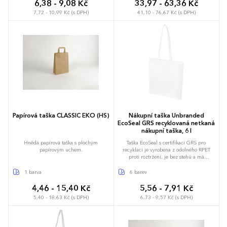
g/m² je taška pevná, má dlouhou životnost
6,38 - 9,08 Kč
33,97 - 63,36 Kč
a je vhodná pro nošení těžkých předmětů
7,72 - 10,99 Kč (s DPH)
41,10 - 76,67 Kč (s DPH)
v hlavní přihrádce. Díky 30cm uchům
přes rameno se tato taška dobře nosí.
Metody potištění, které jsou pro tuto
nákupní tašku k dispozici, mají rovněž
certifikaci, což zaručuje, že celý
dodavatelský řetězec je transparentní a
certifikovaný. Vyrobeno v Indii. Nosnost do
5 kg.
Papírová taška CLASSIC EKO (HS)
Nákupní taška Unbranded
EcoSeal GRS recyklovaná netkaná
nákupní taška, 6 l
Hnědá papírová taška s plochým
Taška EcoSeal s certifikací GRS pro
papírovým uchem.
recyklaci je vyrobena z odolného RPET
proti roztržení, je bez stehů a má
ultrazvukově tepelně svařenou konstrukci.
Taška má ucha s délkou 30 cm a je ideální
1 barva
6 barev
pro každodenní potřeby, veletrhy nebo
propagační akce. Nosnost do 5 kg.
4,46 - 15,40 Kč
5,56 - 7,91 Kč
Objemová kapacita: 6 litrů.
5,40 - 18,63 Kč (s DPH)
6,73 - 9,57 Kč (s DPH)