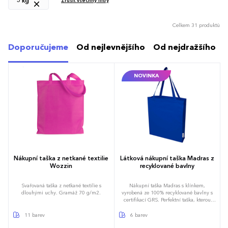
5 kg
Zrušit všechny filtry
Celkem 31 produktů
Doporučujeme
Od nejlevnějšího
Od nejdražšího
NOVINKA
Nákupní taška z netkané textilie
Látková nákupní taška Madras z
Wozzin
recyklované bavlny
Svařovaná taška z netkané textilie s
Nákupní taška Madras s klínkem,
dlouhými uchy. Gramáž 70 g/m2.
vyrobená ze 100% recyklované bavlny s
certifikací GRS. Perfektní taška, kterou
můžete vzít na jakoukoliv akci či
konferenci nebo ji použít jako tašku na
11 barev
6 barev
malý nákup. Díky hustotě bavlny 140