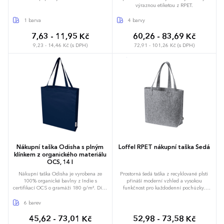
výraznou etiketou z RPET.
1 barva
4 barvy
7,63 - 11,95 Kč
60,26 - 83,69 Kč
9,23 - 14,46 Kč (s DPH)
72,91 - 101,26 Kč (s DPH)
Nákupní taška Odisha s plným
Loffel RPET nákupní taška Šedá
klínkem z organického materiálu
OCS, 14 l
Nákupní taška Odisha je vyrobena ze
Prostorná šedá taška z recyklované plsti
100% organické bavlny z Indie s
přináší moderní vzhled a vysokou
certifikací OCS o gramáži 180 g/m². Díky
funkčnost pro každodenní pochůzky.
bočním klínům a širokému dnu nabízí tato
Široké dno zvětšuje vnitřní objem na 14
taška další úložný prostor a díky dlouhým
litrů, takže dovnitř pohodlně vyskládáte
6 barev
popruhům se také pohodlně nosí. Nosnost
nákup i osobní věci. Zahrnuje dlouhá
do 5 kg. Objemová kapacita: 14 litrů.
ucha pro komfortní nošení na rameni a
45,62 - 73,01 Kč
52,98 - 73,58 Kč
bez potíží unese zátěž až 5 kilogramů.