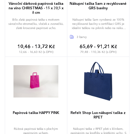
Vánoční dárková papírová taška
Nákupní taška Sam z recyklované
na víno CHRISTMAS - 15 x 39,5 x
GRS bavlny
8 cm
Bílo zlatá papírová taška s motivem
Nákupní taška Sam vyrobená ze 100%
vánočního stromečku, vloček a zvonečků,
recyklované bavlny s certifikací GRS je
zlaté kroucené papírové ucho.
ideální taškou na piknik nebo na nákup
potravin. Díky gramáži bavlny 320 g/m²
je taška pevná, má dlouhou životnost a
3 barvy
díky dvojitým popruhům je vhodná pro
nošení těžkých věcí v hlavní přihrádce (až
10,46 - 13,72 Kč
65,69 - 91,21 Kč
5 kilogramů). Metody tisku na tuto tašku
12,66 - 16,60 Kč (s DPH)
79,48 - 110,36 Kč (s DPH)
jsou také certifikovány GRS, což zajišťuje,
že je celý dodavatelský řetězec
transparentní a certifikovaný.
Papírová taška HAPPY PINK
Refelt Shop Lux nákupní taška z
RPET
Růžová papírová taška s plochým
Nákupní taška z RPET plsti s klínkem,
papírovým uchem.
zapínáním na knoflíky a krátkými uchy. S