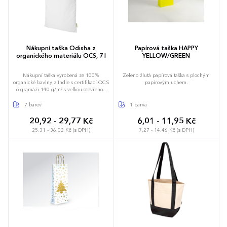
Nákupní taška Odisha z
Papírová taška HAPPY
organického materiálu OCS, 7 l
YELLOW/GREEN
Nákupní taška vyrobená ze 100%
Zeleno žlutá papírová taška s plochým
organické bavlny z Indie s certifikací OCS
papírovým uchem.
o gramáži 140 g/m² s velkou otevřenou
hlavní přihrádkou poskytující dostatek
prostoru pro všechny nezbytnosti. Díky
7 barev
1 barva
popruhům o délce 32 cm se snadno a
pohodlně přenáší, ať už jdete kamkoli.
20,92 - 29,77 Kč
6,01 - 11,95 Kč
Nosnost do 5 kg. Objemová kapacita: 7
25,31 - 36,02 Kč (s DPH)
7,27 - 14,46 Kč (s DPH)
litrů.