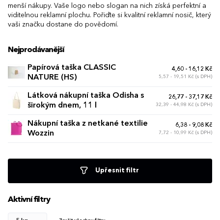
menší nákupy. Vaše logo nebo slogan na nich získá perfektní a
viditelnou reklamní plochu. Pořiďte si kvalitní reklamní nosič, který
vaši značku dostane do povědomí.
Nejprodávanější
Papírová taška CLASSIC
4,60 - 16,12 Kč
NATURE (HS)
5,57 - 19,51 Kč (s DPH)
Látková nákupní taška Odisha s
26,77 - 37,17 Kč
širokým dnem, 11 l
32,39 - 44,98 Kč (s DPH)
Nákupní taška z netkané textilie
6,38 - 9,08 Kč
Wozzin
7,72 - 10,99 Kč (s DPH)
Upřesnit filtr
Aktivní filtry