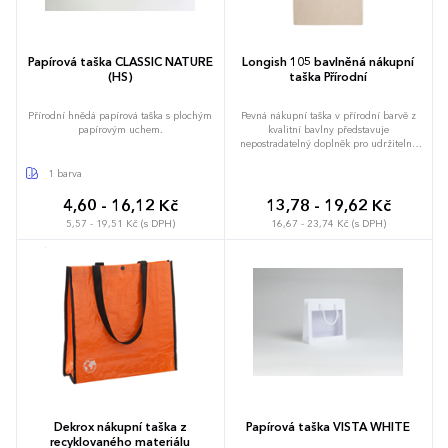
Papírová taška CLASSIC NATURE
Longish 105 bavlněná nákupní
(HS)
taška Přírodní
Přírodní hnědá papírová taška s plochým
Pevná nákupní taška v přírodní barvě z
papírovým uchem.
kvalitní bavlny představuje
nepostradatelný doplněk pro udržitelné
nakupování. Vyšší gramáž materiálu 105
g/m2 zajišťuje potřebnou stabilitu a
1 barva
odolnost, zatímco čistý design bez barviv
podtrhuje ekologický charakter. Využívá
4,60 - 16,12 Kč
13,78 - 19,62 Kč
dlouhá ucha, která dovolují komfortní
5,57 - 19,51 Kč (s DPH)
16,67 - 23,74 Kč (s DPH)
zavěšení přes rameno i při naplnění až do
pětikilogramové nosnosti. Otevřený vnitřní
prostor usnadňuje organizaci obsahu a
činí z tašky univerzální volbu pro
pochůzky městem i výlety do přírody.
Možnost brandingu: Produkt lze opatřit
potiskem dle vašich požadavků. Rádi vám
doporučíme nejvhodnější technologii
potisku s ohledem na design i váš
rozpočet.
Dekrox nákupní taška z
Papírová taška VISTA WHITE
recyklovaného materiálu