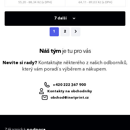
55,20 - 88,34 Kč (s DPH)
64,11 - 89,03 Kč (s DPH)
Výrazný štítek RPET jasně komunikuje
využití udržitelných materiálů šetřících
planetu. Možnost brandingu: Produkt lze
opatřit potiskem dle vašich požadavků.
7 další
Rádi vám doporučíme nejvhodnější
technologii potisku s ohledem na design i
váš rozpočet.
1
2
Náš tým
je tu pro vás
Nevíte si rady?
Kontaktujte některého z našich odborníků,
který vám poradí s výběrem a nákupem.
+420 222 367 900
Kontakty na obchodníky
obchod@inetprint.cz
Zákaznická
podpora