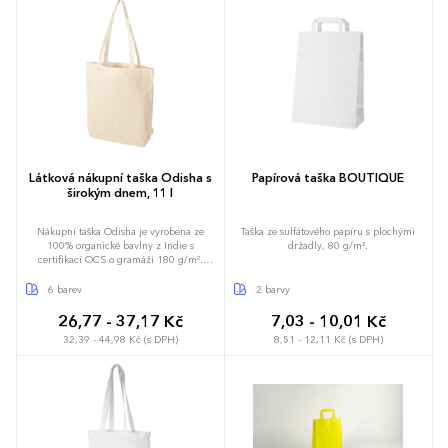
životní prostředí a po použití ji lze snadno
vyprat nebo složit do minimálních
rozměrů. Možnost brandingu: Produkt lze
opatřit potiskem dle vašich požadavků.
Rádi vám doporučíme nejvhodnější
technologii potisku s ohledem na design i
váš rozpočet.
Látková nákupní taška Odisha s
Papírová taška BOUTIQUE
širokým dnem, 11 l
Nákupní taška Odisha je vyrobena ze
Taška ze sulfátového papíru s plochými
100% organické bavlny z Indie s
držadly, 80 g/m².
certifikací OCS o gramáži 180 g/m².
Nákupní taška poskytuje extra úložný
prostor díky svému širokému dnu a
6 barev
2 barvy
pohodlné nošení díky dlouhým
popruhům. Nosnost do 5 kg. Objemová
26,77 - 37,17 Kč
7,03 - 10,01 Kč
kapacita: 11 litrů.
32,39 - 44,98 Kč (s DPH)
8,51 - 12,11 Kč (s DPH)