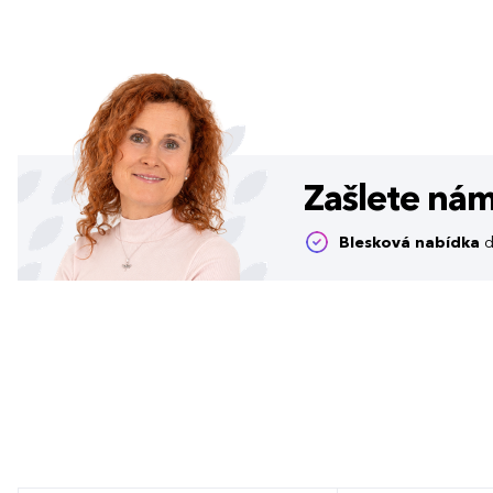
Zašlete ná
Blesková nabídka
d