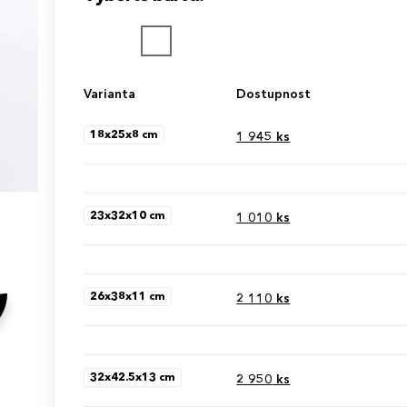
Varianta
Dostupnost
18x25x8 cm
1 945
ks
23x32x10 cm
1 010
ks
26x38x11 cm
2 110
ks
32x42.5x13 cm
2 950
ks