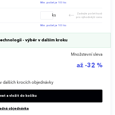
Min. počet je 100 ks
Zadejte počet kusů
ks
pro výhodnější cenu
Min. počet je 100 ks
echnologii - výběr v dalším kroku
Množstevní sleva
až -32 %
v dalších krocích objednávky
at a vložit do košíku
adná objednávka