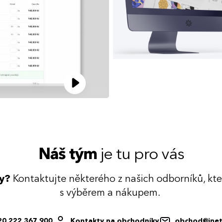
Náš tým
je tu pro vás
dy?
Kontaktujte některého z našich odborníků, kt
s výběrem a nákupem.
20 222 367 900
Kontakty na obchodníky
obchod@inet