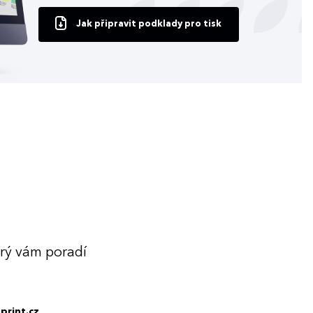
Jak připravit podklady pro tisk
erý vám poradí
print.cz