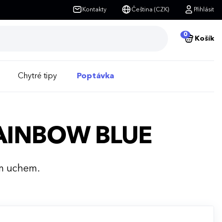
Kontakty
Čeština (CZK)
Přihlásit
0
Košík
Chytré tipy
Poptávka
RAINBOW BLUE
ým uchem.