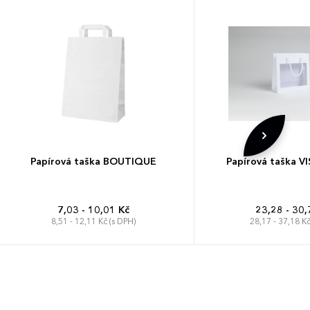
Papírová taška BOUTIQUE
Papírová taška V
7,03 - 10,01 Kč
23,28 - 30,
8,51 - 12,11 Kč (s DPH)
28,17 - 37,18 Kč