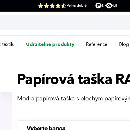
Velmi dobré
4.7
4.8
 textilu
Udržitelné produkty
Reference
Blog
Papírová taška 
Modrá papírová taška s plochým papírov
Vyberte barvu: