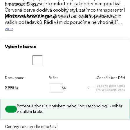
rameno, což zvyšuje komfort při každodenním používání.
hmotnosti 5 kg.
Červená barva dodává osobitý styl, zatímco transparentní
Možnost brandingu:
Produkt lze opatřit potiskem dle
původ materiálů zaručuje vysokou kvalitu zpracování.
vašich požadavků. Rádi vám doporučíme nejvhodnější
technologii potisku s ohledem na design i váš rozpočet.
více
Vyberte barvu:
Dostupnost
Počet
Cena/ks bez DPH
Zadejte počet kusů
ks
5 998
ks
pro výhodnější cenu
Potřebuji zboží s potiskem nebo jinou technologii - výběr
v dalším kroku
Cenový rozsah dle množství