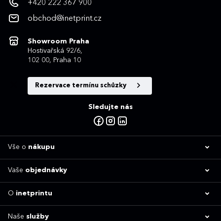
+420 222 367 900
obchod@inetprint.cz
Showroom Praha
Hostivařská 92/6,
102 00, Praha 10
Rezervace termínu schůzky
Sledujte nás
Vše o
nákupu
Vaše
objednávky
O
inetprintu
Naše
služby