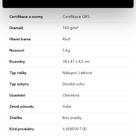
Vlastnosti
Certifikace a normy
Certifikace GRS
Gramáž
140 g/m²
Hlavní barva
Red
Nosnost
5 kg
Rozměry
38 x 41 x 8,5 cm
Typ tašky
Nákupní, Látkové
Typ úchytu
Dlouhé ucho
Uzavírání
Otevřená
Země původu
Indie
Značka
Bez značky
Kód produktu
6.658509.7.00