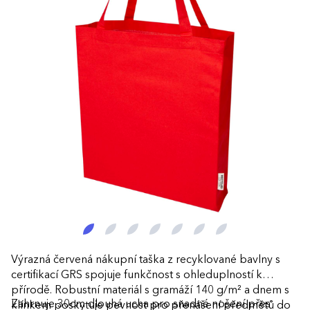
Výrazná červená nákupní taška z recyklované bavlny s
certifikací GRS spojuje funkčnost s ohleduplností k
přírodě. Robustní materiál s gramáží 140 g/m² a dnem s
Zahrnuje 30cm dlouhá ucha pro snadné nošení přes
klínkem poskytuje pevnost pro přenášení předmětů do