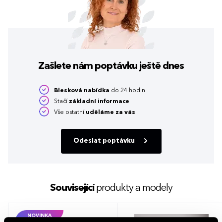
Zašlete nám poptávku
ještě dnes
Blesková nabídka
do 24 hodin
Stačí
základní informace
Vše ostatní
uděláme za vás
Odeslat poptávku
Související
produkty a modely
NOVINKA