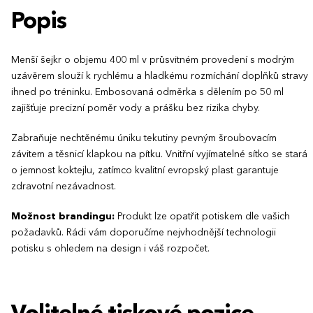
Popis
Menší šejkr o objemu 400 ml v průsvitném provedení s modrým
uzávěrem slouží k rychlému a hladkému rozmíchání doplňků stravy
ihned po tréninku. Embosovaná odměrka s dělením po 50 ml
zajišťuje precizní poměr vody a prášku bez rizika chyby.
Zabraňuje nechtěnému úniku tekutiny pevným šroubovacím
závitem a těsnicí klapkou na pítku. Vnitřní vyjímatelné sítko se stará
o jemnost koktejlu, zatímco kvalitní evropský plast garantuje
zdravotní nezávadnost.
Možnost brandingu:
Produkt lze opatřit potiskem dle vašich
požadavků. Rádi vám doporučíme nejvhodnější technologii
potisku s ohledem na design i váš rozpočet.