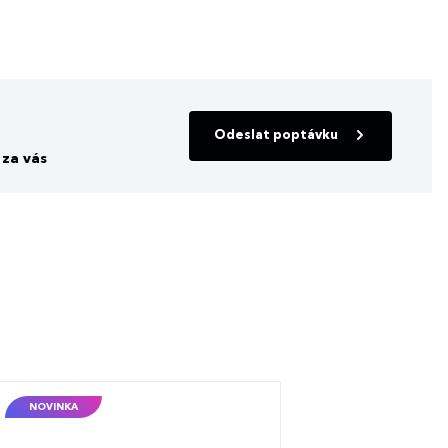
Odeslat poptávku
za vás
NOVINKA