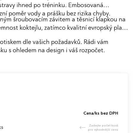
stravy ihned po tréninku. Embosovaná
zní poměr vody a prášku bez rizika chyby.
ným šroubovacím závitem a těsnicí klapkou na
jemnost koktejlu, zatímco kvalitní evropský plast
potiskem dle vašich požadavků. Rádi vám
ku s ohledem na design i váš rozpočet.
Cena/ks bez DPH
Zadejte počet kusů
ks
pro výhodnější cenu