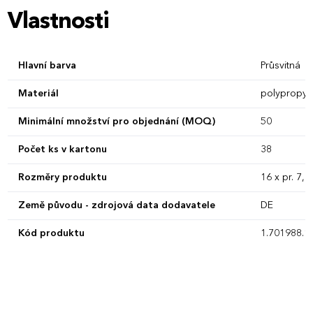
Vlastnosti
Hlavní barva
Průsvitná
Materiál
polypropyl
Minimální množství pro objednání (MOQ)
50
Počet ks v kartonu
38
Rozměry produktu
16 x pr. 7,8
Země původu - zdrojová data dodavatele
DE
Kód produktu
1.701988.1