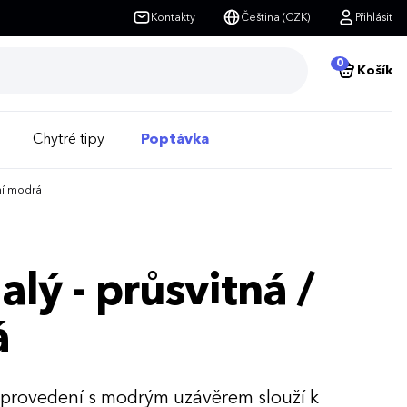
Kontakty
Čeština (CZK)
Přihlásit
0
Košík
Chytré tipy
Poptávka
dní modrá
alý - průsvitná /
á
 provedení s modrým uzávěrem slouží k