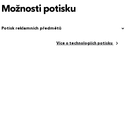
Možnosti potisku
Potisk reklamních předmětů
en 100 %
Více o technologiích potisku
 cm
3026_12996.00