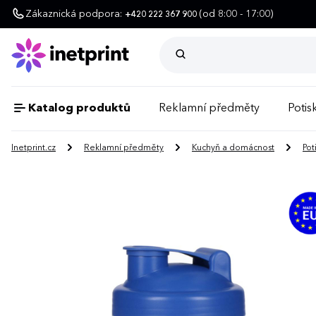
Zákaznická podpora:
(od 8:00 - 17:00)
+420 222 367 900
Katalog produktů
Reklamní předměty
Potisk
Inetprint.cz
Reklamní předměty
Kuchyň a domácnost
Pot