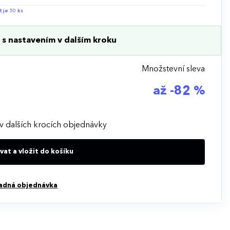
t je 50 ks
s nastavením v dalším kroku
Množstevní sleva
až -82 %
v dalších krocích objednávky
at a vložit do košíku
adná objednávka