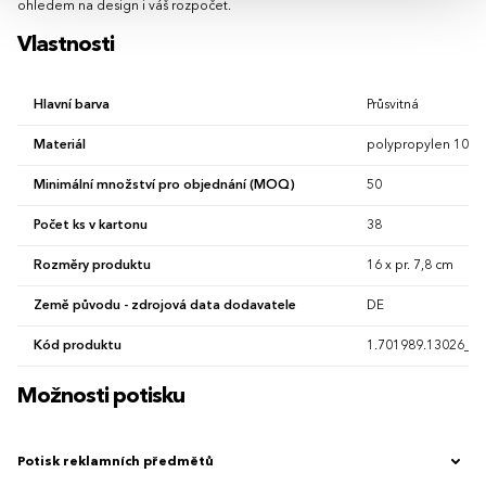
ohledem na design i váš rozpočet.
Vlastnosti
Hlavní barva
Průsvitná
Materiál
polypropylen 100 
Minimální množství pro objednání (MOQ)
50
Počet ks v kartonu
38
Rozměry produktu
16 x pr. 7,8 cm
Země původu - zdrojová data dodavatele
DE
Kód produktu
1.701989.13026_12
Možnosti potisku
Potisk reklamních předmětů