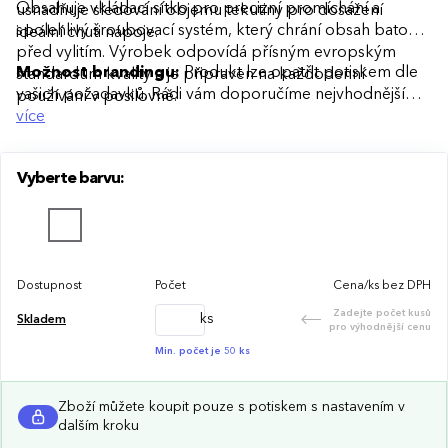
Obsahuje vkládací sítko pro precizní promíchání a
usnadňuje sledování objemu tekutiny pro dosažení
spolehlivý šroubovací systém, který chrání obsah batohu
ideální chuti nápoje.
před vylitím. Výrobek odpovídá přísným evropským
Možnost brandingu:
Produkt lze opatřit potiskem dle
standardům kvality a je připraven na každodenní
vašich požadavků. Rádi vám doporučíme nejvhodnější
používání v posilovně.
technologii potisku s ohledem na design i váš rozpočet.
více
Vyberte barvu:
Dostupnost
Počet
Cena/ks bez DPH
Zadejte počet kusů
ks
Skladem
pro výhodnější cenu
Min. počet je 50 ks
Zboží můžete koupit pouze s potiskem s nastavením v
dalším kroku