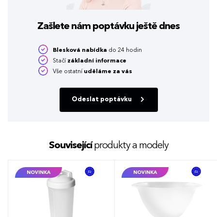
Zašlete nám poptávku
ještě dnes
Blesková nabídka
do 24 hodin
Stačí
základní informace
Vše ostatní
uděláme za vás
Odeslat poptávku
Související
produkty a modely
NOVINKA
NOVINKA