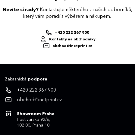
Nevíte si rady?
Kontaktujte některého z našich odborníků,
který vám poradí s výběrem a nákupem.
+420 222 367 900
Kontakty na obchodníky
obchod@inetprint.cz
Zákaznická
podpora
+420 222 367 900
obchod@inetprint.cz
Showroom Praha
Hostivařská 92/6,
102 00, Praha 10