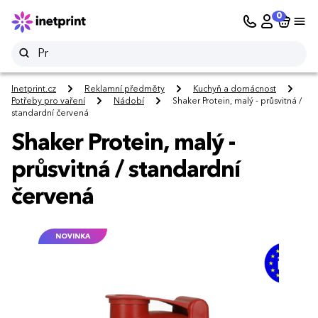
0
Inetprint.cz
Reklamní předměty
Kuchyň a domácnost
Potřeby pro vaření
Nádobí
Shaker Protein, malý - průsvitná /
standardní červená
Shaker Protein, malý -
průsvitná / standardní
červená
NOVINKA