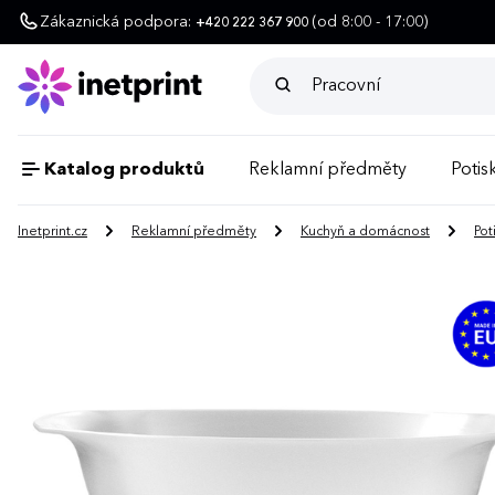
Zákaznická podpora:
(od 8:00 - 17:00)
+420 222 367 900
Katalog produktů
Reklamní předměty
Potisk
Inetprint.cz
Reklamní předměty
Kuchyň a domácnost
Pot