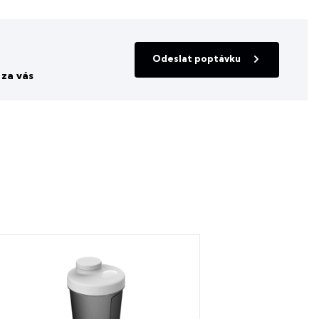
Odeslat poptávku
za vás