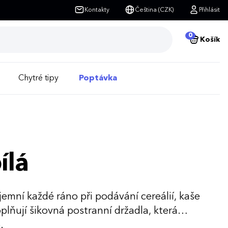
Kontakty
Čeština (CZK)
Přihlásit
0
Košík
Chytré tipy
Poptávka
ílá
jemní každé ráno při podávání cereálií, kaše
plňují šikovná postranní držadla, která
.