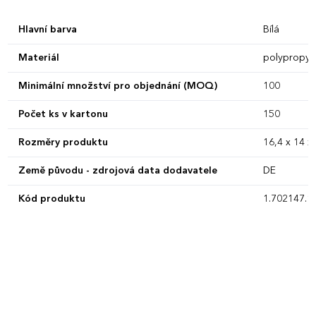
Hlavní barva
Bílá
Materiál
polypropyl
Minimální množství pro objednání (MOQ)
100
Počet ks v kartonu
150
Rozměry produktu
16,4 x 14 x
Země původu - zdrojová data dodavatele
DE
Kód produktu
1.702147.1