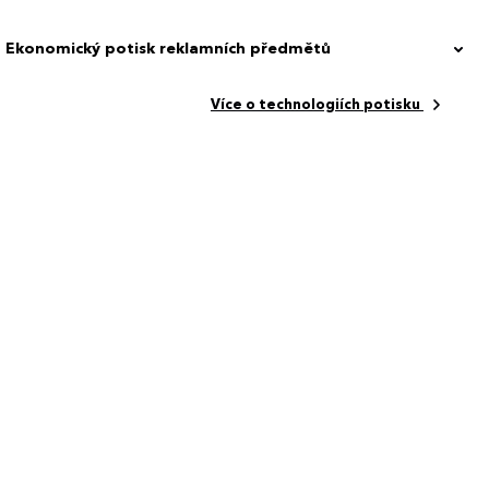
Ekonomický potisk reklamních předmětů
en 100 %
Více o technologiích potisku
 7,6 cm
2995.00