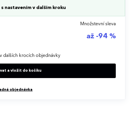
s nastavením v dalším kroku
Množstevní sleva
až -94 %
v dalších krocích objednávky
at a vložit do košíku
adná objednávka