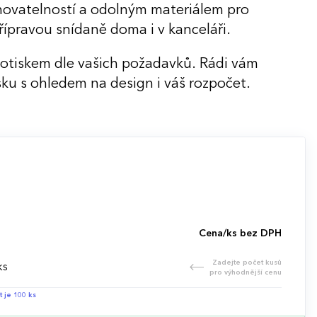
ohovatelností a odolným materiálem pro
ípravou snídaně doma i v kanceláři.
potiskem dle vašich požadavků. Rádi vám
ku s ohledem na design i váš rozpočet.
Cena/ks bez DPH
Zadejte počet kusů
ks
pro výhodnější cenu
t je 100 ks