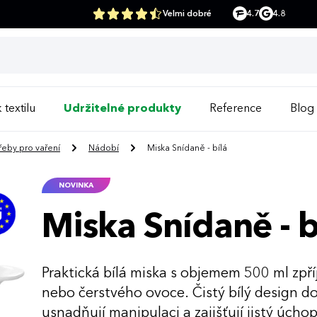
Velmi dobré
4.7
4.8
 textilu
Udržitelné produkty
Reference
Blog
řeby pro vaření
Nádobí
Miska Snídaně - bílá
NOVINKA
Miska Snídaně - b
Praktická bílá miska s objemem 500 ml zpří
nebo čerstvého ovoce. Čistý bílý design do
usnadňují manipulaci a zajišťují jistý úchop