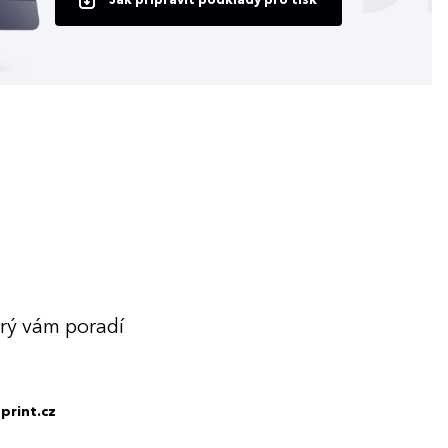
Jak připravit podklady pro tisk
erý vám poradí
print.cz