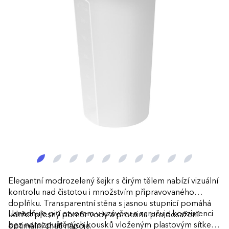
Elegantní modrozelený šejkr s čirým tělem nabízí vizuální
kontrolu nad čistotou i množstvím připravovaného
doplňku. Transparentní stěna s jasnou stupnicí pomáhá
Usnadňuje pití otvorem v uzávěru a zaručuje konzistenci
udržet přesný poměr vody a proteinu pro dosažení
bez nerozpuštěných kousků vloženým plastovým sítkem.
optimální chuti nápoje.