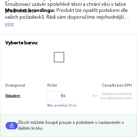
Šroubovací uzávěr spolehlivě těsní a chrání věci v tašce
Možnost brandingu:
Produkt lze opatřit potiskem dle
před vlhkostí.
vašich požadavků. Rádi vám doporučíme nejvhodnější
technologii potisku s ohledem na design i váš rozpočet.
více
Vyberte barvu:
Dostupnost
Počet
Cena/ks bez DPH
Zadejte počet kusů
ks
Skladem
pro výhodnější cenu
Min. počet je 50 ks
Zboží můžete koupit pouze s potiskem s nastavením v
dalším kroku