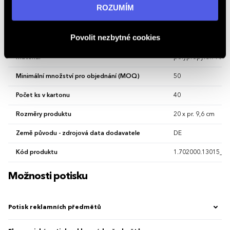
informací navštivte naši stránku
zásadách ochrany
ROZUMÍM
Vlastnosti
osobních údajů
.
Povolit nezbytné cookies
Hlavní barva
Modrozelená
Materiál
polypropylen 100 
Minimální množství pro objednání (MOQ)
50
Počet ks v kartonu
40
Rozměry produktu
20 x pr. 9,6 cm
Země původu - zdrojová data dodavatele
DE
Kód produktu
1.702000.13015_12
Možnosti potisku
Potisk reklamních předmětů