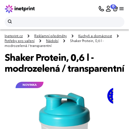
0
Inetprint.cz
Reklamní předměty
Kuchyň a domácnost
Potřeby pro vaření
Nádobí
Shaker Protein, 0,6 l -
modrozelená / transparentní
Shaker Protein, 0,6 l -
modrozelená / transparentní
NOVINKA