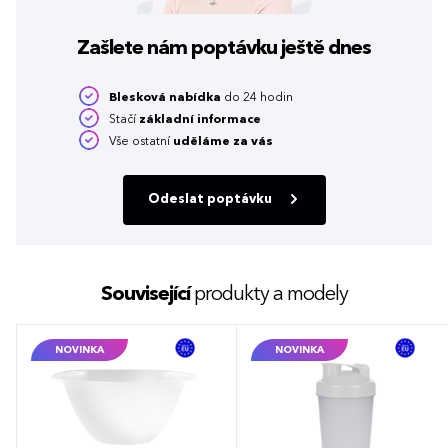
Zašlete nám poptávku
ještě dnes
Blesková nabídka
do 24 hodin
Stačí
základní informace
Vše ostatní
uděláme za vás
Odeslat poptávku
Související
produkty a modely
NOVINKA
NOVINKA