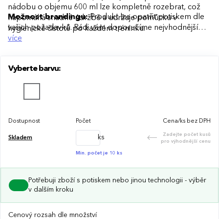
nádobu o objemu 600 ml lze kompletně rozebrat, což
Možnost brandingu:
Produkt lze opatřit potiskem dle
napomáhá snadné údržbě a udržuje pomůcku v
vašich požadavků. Rádi vám doporučíme nejvhodnější
hygienické čistotě po každém tréninku.
technologii potisku s ohledem na design i váš rozpočet.
více
Vyberte barvu:
Dostupnost
Počet
Cena/ks bez DPH
Zadejte počet kusů
ks
Skladem
pro výhodnější cenu
Min. počet je 10 ks
Potřebuji zboží s potiskem nebo jinou technologii - výběr
v dalším kroku
Cenový rozsah dle množství