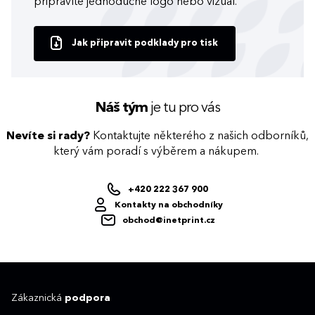
připravíte jednoduché logo nebo vizuál.
Jak připravit podklady pro tisk
Náš tým
je tu pro vás
Nevíte si rady?
Kontaktujte některého z našich odborníků,
který vám poradí s výběrem a nákupem.
+420 222 367 900
Kontakty na obchodníky
obchod@inetprint.cz
Zákaznická
podpora