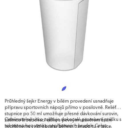
Průhledný šejkr Energy v bílém provedení usnadňuje
přípravu sportovních nápojů přímo v posilovně. Reliéfní
stupnice po 50 ml umožňuje přesné dávkování surovin,
Odnímatelné sítko zajišťuje dokonalé promísení prášku s
zatímco šroubovací víčko s pevným uzávěrem brání
tekutinou bez vzniku nepříjemných hrudek. Celou
nechtěnému vylití obsahu během transportu v tašce.