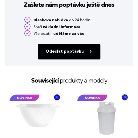
Zašlete nám poptávku
ještě dnes
Blesková nabídka
do 24 hodin
Stačí
základní informace
Vše ostatní
uděláme za vás
Odeslat poptávku
Související
produkty a modely
NOVINKA
NOVINKA