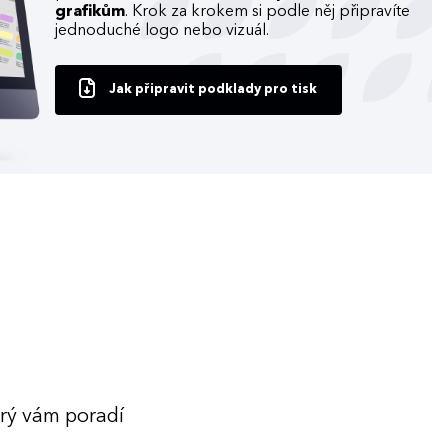
grafikům
. Krok za krokem si podle něj připravíte
jednoduché logo nebo vizuál.
Jak připravit podklady pro tisk
erý vám poradí