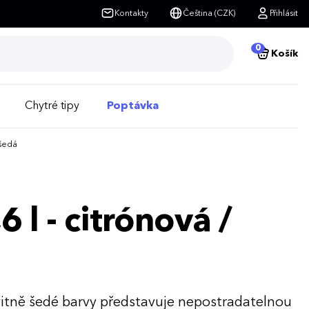
Kontakty
Čeština (CZK)
Přihlásit
0
Košík
Chytré tipy
Poptávka
 šedá
6 l - citrónová /
svitně šedé barvy představuje nepostradatelnou