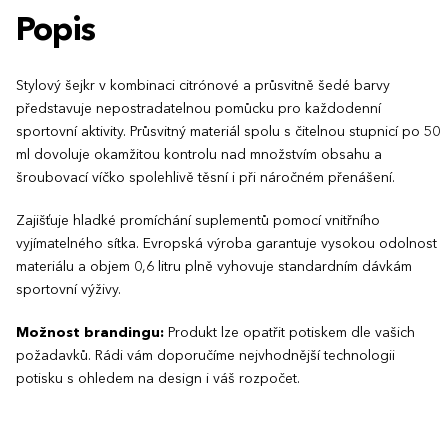
Popis
Stylový šejkr v kombinaci citrónové a průsvitně šedé barvy
představuje nepostradatelnou pomůcku pro každodenní
sportovní aktivity. Průsvitný materiál spolu s čitelnou stupnicí po 50
ml dovoluje okamžitou kontrolu nad množstvím obsahu a
šroubovací víčko spolehlivě těsní i při náročném přenášení.
Zajišťuje hladké promíchání suplementů pomocí vnitřního
vyjímatelného sítka. Evropská výroba garantuje vysokou odolnost
materiálu a objem 0,6 litru plně vyhovuje standardním dávkám
sportovní výživy.
Možnost brandingu:
Produkt lze opatřit potiskem dle vašich
požadavků. Rádi vám doporučíme nejvhodnější technologii
potisku s ohledem na design i váš rozpočet.