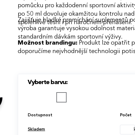
pomůcku pro každodenní sportovní aktivity.
po 50 ml dovoluje okamžitou kontrolu nad
Zajišťuje hladké promíchání suplementů po
spolehlivě těsní i při náročném přenášení.
výroba garantuje vysokou odolnost materiá
standardním dávkám sportovní výživy.
Možnost brandingu:
Produkt lze opatřit 
doporučíme nejvhodnější technologii potis
Vyberte barvu:
Dostupnost
Počet
Skladem