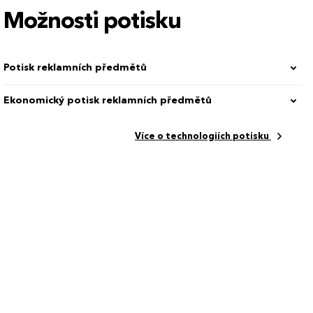
Možnosti potisku
Potisk reklamních předmětů
en 100 %
Ekonomický potisk reklamních předmětů
Více o technologiích potisku
 cm
3016_13050.00