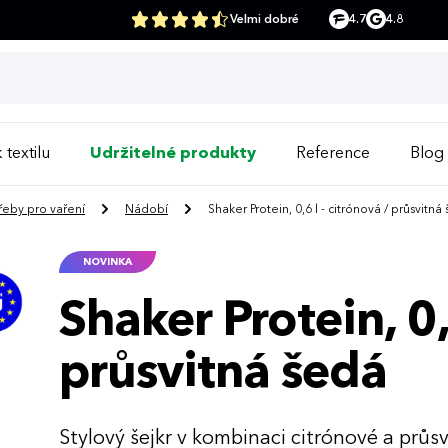
Velmi dobré
4.7
4.8
 textilu
Udržitelné produkty
Reference
Blog
řeby pro vaření
Nádobí
Shaker Protein, 0,6 l - citrónová / průsvitná
NOVINKA
Shaker Protein, 0,
průsvitná šedá
Stylový šejkr v kombinaci citrónové a prů