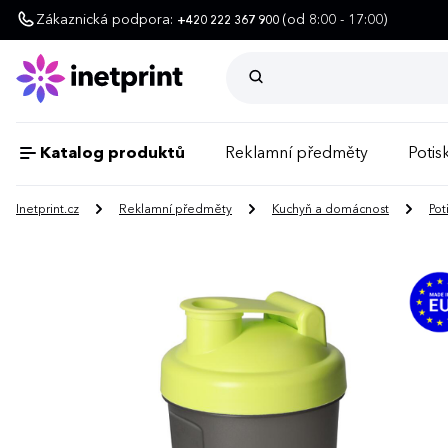
Zákaznická podpora:
(od 8:00 - 17:00)
+420 222 367 900
Katalog produktů
Reklamní předměty
Potisk
Inetprint.cz
Reklamní předměty
Kuchyň a domácnost
Pot