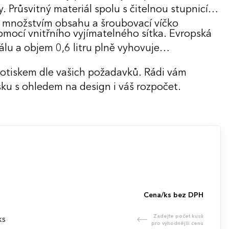
 Průsvitný materiál spolu s čitelnou stupnicí
 množstvím obsahu a šroubovací víčko
mocí vnitřního vyjímatelného sítka. Evropská
lu a objem 0,6 litru plně vyhovuje
potiskem dle vašich požadavků. Rádi vám
ku s ohledem na design i váš rozpočet.
Cena/ks bez DPH
Zadejte počet kusů
ks
pro výhodnější cenu