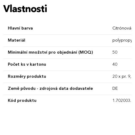
Vlastnosti
Hlavní barva
Citrónová
Materiál
polypropyl
Minimální množství pro objednání (MOQ)
50
Počet ks v kartonu
40
Rozměry produktu
20 x pr. 9,6
Země původu - zdrojová data dodavatele
DE
Kód produktu
1.702003.1