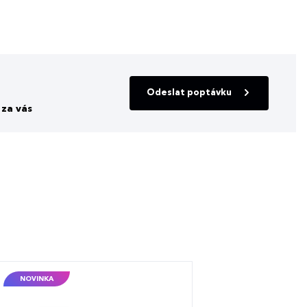
Odeslat poptávku
za vás
NOVINKA