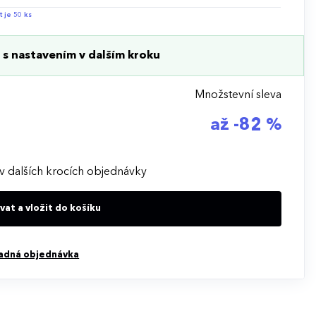
t je 50 ks
s nastavením v dalším kroku
Množstevní sleva
až -82 %
v dalších krocích objednávky
at a vložit do košíku
adná objednávka