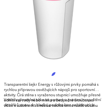
Transparentní šejkr Energy s růžovými prvky pomáhá s
rychlou přípravou osvěžujících nápojů pro sportovní
aktivity. Čirá stěna s vyraženou stupnicí umožňuje přesné
Vnitřní vyjímatelné sítko se postará o precizní rozpuštění
odměření vody nebo mléka a bezpečné šroubovací
doplňků stravy do hladké podoby bez nežádoucích
víčko s uzávěrem zamezuje nechtěnému rozlití obsahu