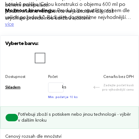
kousků prášku. Celou konstrukci o objemu 600 ml po
během manipulace.
Možnost brandingu:
Produkt lze opatřit potiskem dle
použití snadno rozeberete na jednotlivé díly, což
vašich požadavků. Rádi vám doporučíme nejvhodnější
urychluje pravidelnou údržbu a čištění.
technologii potisku s ohledem na design i váš rozpočet.
více
Vyberte barvu:
Dostupnost
Počet
Cena/ks bez DPH
Zadejte počet kusů
ks
Skladem
pro výhodnější cenu
Min. počet je 10 ks
Potřebuji zboží s potiskem nebo jinou technologii - výběr
v dalším kroku
Cenový rozsah dle množství