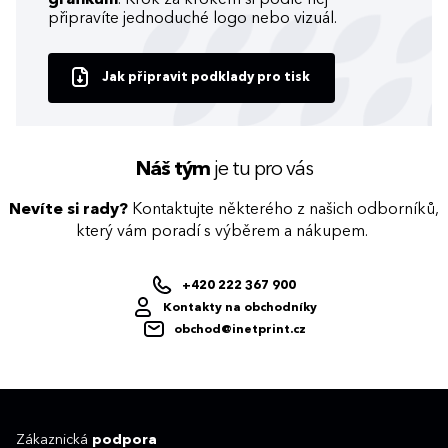
připravíte jednoduché logo nebo vizuál.
Jak připravit podklady pro tisk
Náš tým
je tu pro vás
Nevíte si rady?
Kontaktujte některého z našich odborníků,
který vám poradí s výběrem a nákupem.
+420 222 367 900
Kontakty na obchodníky
obchod@inetprint.cz
Zákaznická
podpora