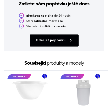
Zašlete nám poptávku
ještě dnes
Blesková nabídka
do 24 hodin
Stačí
základní informace
Vše ostatní
uděláme za vás
Odeslat poptávku
Související
produkty a modely
NOVINKA
NOVINKA