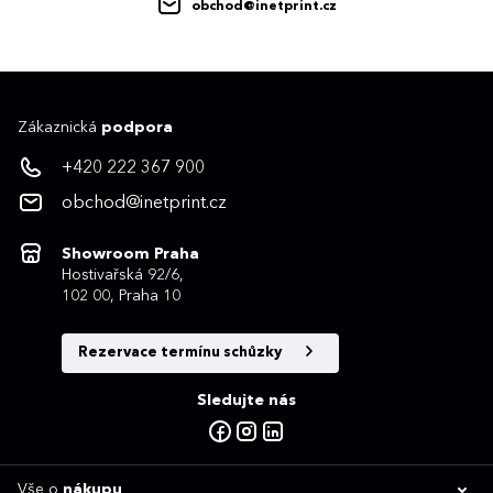
obchod@inetprint.cz
Zákaznická
podpora
+420 222 367 900
obchod@inetprint.cz
Showroom Praha
Hostivařská 92/6,
102 00, Praha 10
Rezervace termínu schůzky
Sledujte nás
Vše o
nákupu