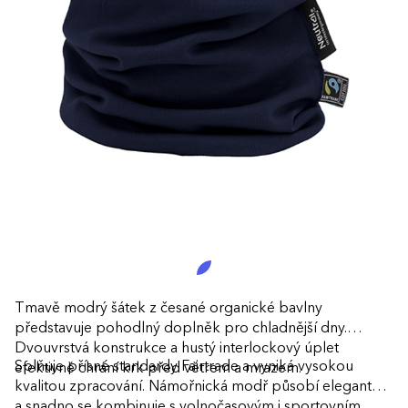
Tmavě modrý šátek z česané organické bavlny
představuje pohodlný doplněk pro chladnější dny.
Dvouvrstvá konstrukce a hustý interlockový úplet
Splňuje přísné standardy Fairtrade a vyniká vysokou
efektivně chrání krk před větrem a mrazem.
kvalitou zpracování. Námořnická modř působí elegantně
a snadno se kombinuje s volnočasovým i sportovním