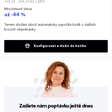
165,24 - 294,20 Kč
s DPH
Množstevní sleva
až -44 %
Termín dodání zboží automaticky vypočítá košík v dalších
krocích objednávky
Konfigurovat a vložit do košíku
Zašlete nám poptávku
ještě dnes