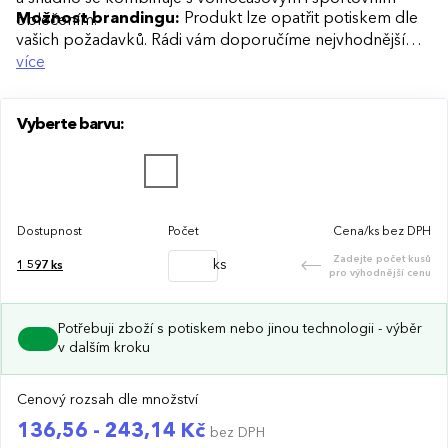
Možnost brandingu:
Produkt lze opatřit potiskem dle
oblečením.
vašich požadavků. Rádi vám doporučíme nejvhodnější
technologii potisku s ohledem na design i váš rozpočet.
více
Vyberte barvu:
Dostupnost
Počet
Cena/ks bez DPH
Zadejte počet kusů
ks
1 597
ks
pro výhodnější cenu
Potřebuji zboží s potiskem nebo jinou technologii - výběr
v dalším kroku
Cenový rozsah dle množství
136,56 - 243,14 Kč
bez DPH