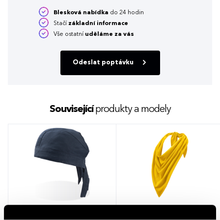
Blesková nabídka
do 24 hodin
Stačí
základní informace
Vše ostatní
uděláme za vás
Odeslat poptávku
Související
produkty a modely
Šátek Atlantis Headwear Bandana
Šátek Malfini Fancy