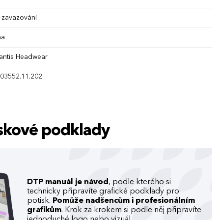
 zavazování
na
lantis Headwear
503552.11.202
tiskové podklady
DTP manuál je návod
, podle kterého si
technicky připravíte grafické podklady pro
potisk.
Pomůže nadšencům i profesionálním
grafikům
. Krok za krokem si podle něj připravíte
jednoduché logo nebo vizuál.