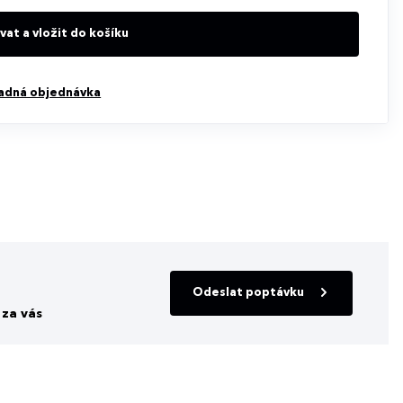
at a vložit do košíku
adná objednávka
Odeslat poptávku
za vás