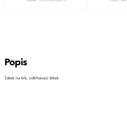
166,44 - 310,59 Kč (s DPH)
50,25 - 64,
75 x 80 cm
Unive
Popis
Šátek na krk, odtrhávací štítek.