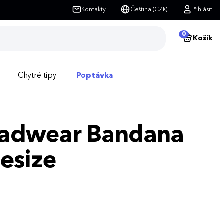
Kontakty
Čeština (CZK)
Přihlásit
0
Košík
Chytré tipy
Poptávka
Headwear Bandana
nesize