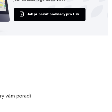
Jak připravit podklady pro tisk
erý vám poradí