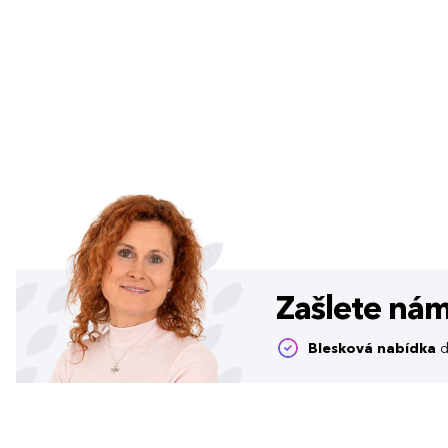
Zašlete ná
Blesková nabídka
d