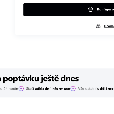
Konfigurov
Hrom
m poptávku
ještě dnes
o 24 hodin
Stačí
základní informace
Vše ostatní
uděláme 