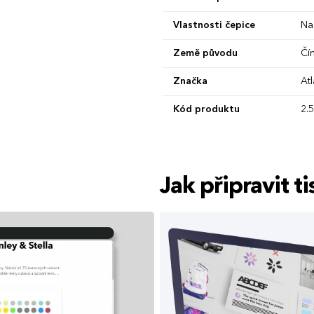
Vlastnosti čepice
Na
Země původu
Čí
Značka
At
Kód produktu
2.
Jak připravit 