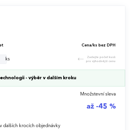
et
Cena/ks bez DPH
Zadejte počet kusů
ks
pro výhodnější cenu
echnologii - výběr v dalším kroku
Množstevní sleva
až -45 %
v dalších krocích objednávky