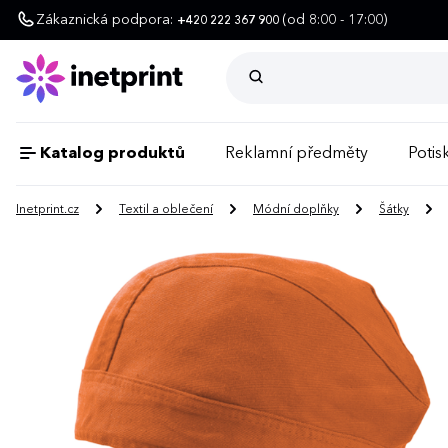
Zákaznická podpora:
(od 8:00 - 17:00)
+420 222 367 900
Katalog produktů
Reklamní předměty
Potisk
Inetprint.cz
Textil a oblečení
Módní doplňky
Šátky