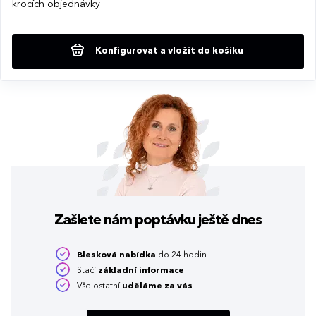
krocích objednávky
Konfigurovat a vložit do košíku
Zašlete nám poptávku
ještě dnes
Blesková nabídka
do 24 hodin
Stačí
základní informace
Vše ostatní
uděláme za vás