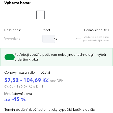
Vyberte barvu:
Dostupnost
Počet
Cena/ks bez DPH
Zadejte počet kusů
ks
Vyprodáno
pro výhodnější cenu
Potřebuji zboží s potiskem nebo jinou technologii - výběr
v dalším kroku
Cenový rozsah dle množství
57,52 - 104,69 Kč
bez DPH
69,60 - 126,67 Kč
s DPH
Množstevní sleva
až -45 %
Termín dodání zboží automaticky vypočítá košík v dalších