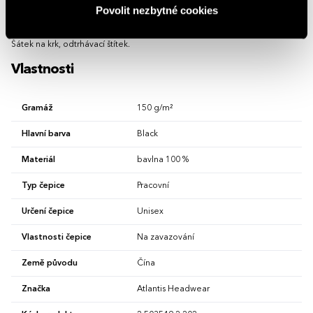
Povolit nezbytné cookies
75 x 80 cm
Univerzální
Popis
Šátek na krk, odtrhávací štítek.
Vlastnosti
Gramáž
150 g/m²
Hlavní barva
Black
Materiál
bavlna 100 %
Typ čepice
Pracovní
Určení čepice
Unisex
Vlastnosti čepice
Na zavazování
Země původu
Čína
Značka
Atlantis Headwear