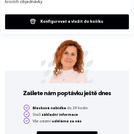
krocích objednávky
Konfigurovat a vložit do košíku
Zašlete nám poptávku
ještě dnes
Blesková nabídka
do 24 hodin
Stačí
základní informace
Vše ostatní
uděláme za vás