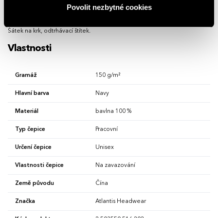
Povolit nezbytné cookies
75 x 80 cm
Popis
Univerzální
Šátek na krk, odtrhávací štítek.
Vlastnosti
Gramáž
150 g/m²
Hlavní barva
Navy
Materiál
bavlna 100 %
Typ čepice
Pracovní
Určení čepice
Unisex
Vlastnosti čepice
Na zavazování
Země původu
Čína
Značka
Atlantis Headwear