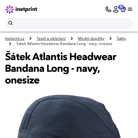
0
Inetprint.cz
Textil a oblečení
Módní doplňky
Šátky
Šátek Atlantis Headwear Bandana Long - navy, onesize
Šátek Atlantis Headwear
Bandana Long - navy,
onesize