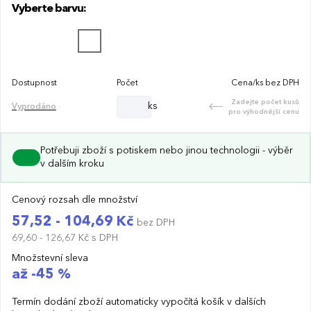
Vyberte barvu:
Dostupnost
Počet
Cena/ks bez DPH
Zadejte počet kusů
ks
Vyprodáno
pro výhodnější cenu
Potřebuji zboží s potiskem nebo jinou technologii - výběr
v dalším kroku
Cenový rozsah dle množství
57,52 - 104,69 Kč
bez DPH
69,60 - 126,67 Kč
s DPH
Množstevní sleva
až -45 %
Termín dodání zboží automaticky vypočítá košík v dalších