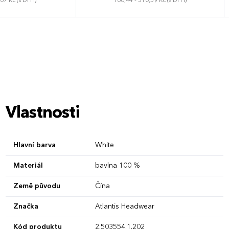
,67 Kč (s DPH)
166,44 - 310,59 Kč (s DPH)
rzální
75 x 80 cm
Vlastnosti
Hlavní barva
White
Materiál
bavlna 100 %
Země původu
Čína
Značka
Atlantis Headwear
Kód produktu
2.503554.1.202