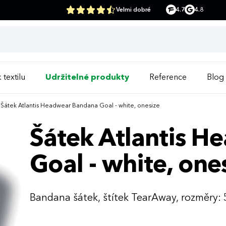
Velmi dobré
4.7
4.8
 textilu
Udržitelné produkty
Reference
Blog
Šátek Atlantis Headwear Bandana Goal - white, onesize
Šátek Atlantis 
Goal - white, one
Bandana šátek, štítek TearAway, rozměry