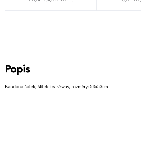
165,24 - 294,20 Kč (s DPH)
69,60 - 126
Univerzální
Unive
Popis
Bandana šátek, štítek TearAway, rozměry: 53x53cm