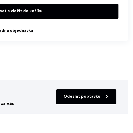
at a vložit do košíku
adná objednávka
Odeslat poptávku
za vás