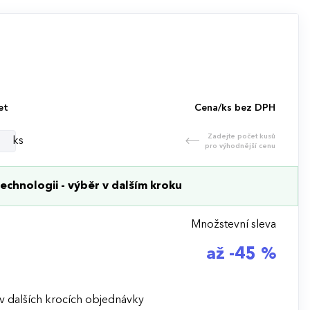
et
Cena/ks bez DPH
Zadejte počet kusů
ks
pro výhodnější cenu
echnologii - výběr v dalším kroku
Množstevní sleva
až -45 %
v dalších krocích objednávky