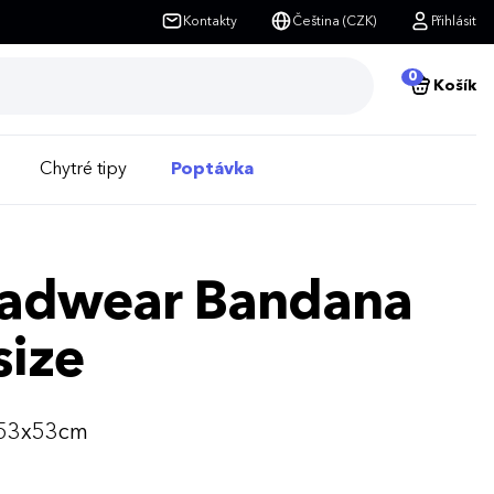
Kontakty
Čeština (CZK)
Přihlásit
0
Košík
Chytré tipy
Poptávka
Headwear Bandana
size
: 53x53cm