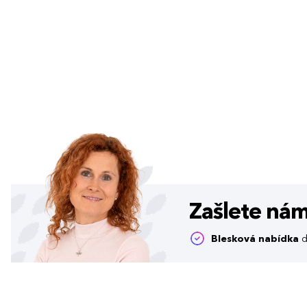
Zašlete ná
Blesková nabídka
d