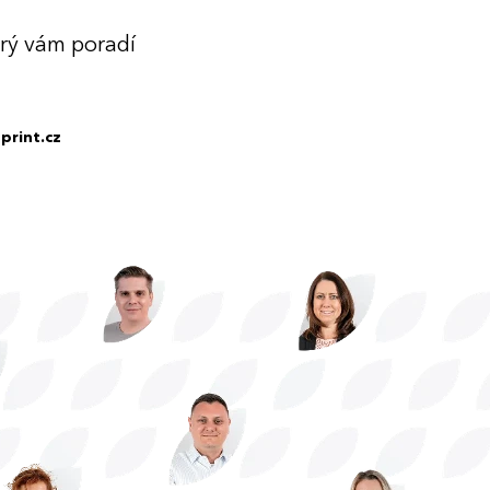
erý vám poradí
print.cz