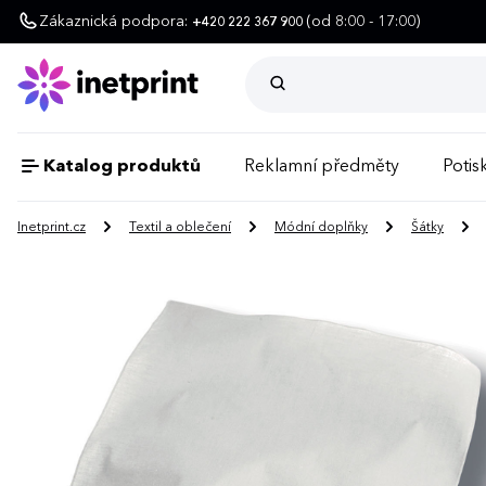
Zákaznická podpora:
(od 8:00 - 17:00)
+420 222 367 900
Katalog produktů
Reklamní předměty
Potisk
Inetprint.cz
Textil a oblečení
Módní doplňky
Šátky