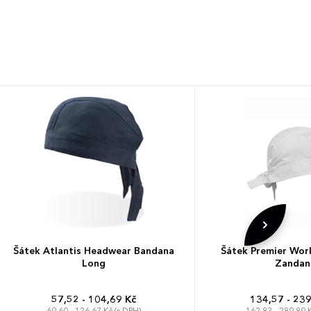
Šátek Atlantis Headwear Bandana
Šátek Premier Wor
Long
Zandan
57,52 - 104,69 Kč
134,57 - 239