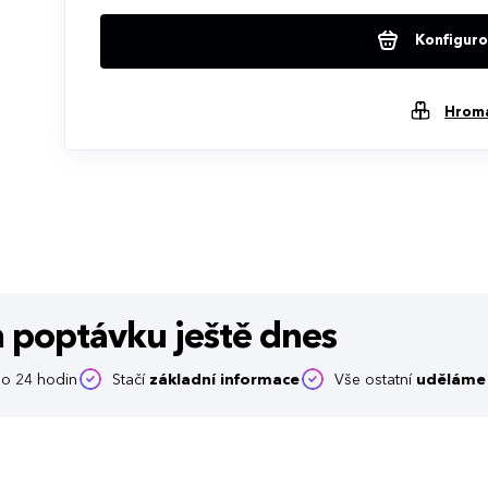
Konfigurov
Hrom
m poptávku
ještě dnes
o 24 hodin
Stačí
základní informace
Vše ostatní
uděláme 