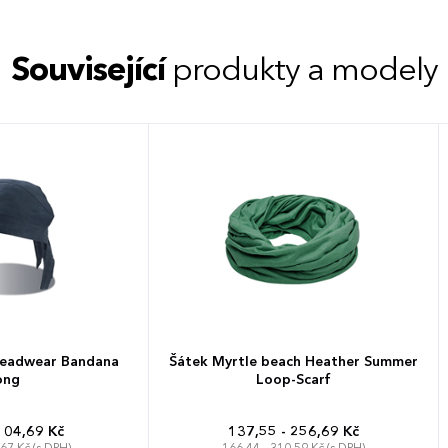
Související
produkty a modely
Headwear Bandana
Šátek Myrtle beach Heather Summer
ong
Loop-Scarf
104,69 Kč
137,55 - 256,69 Kč