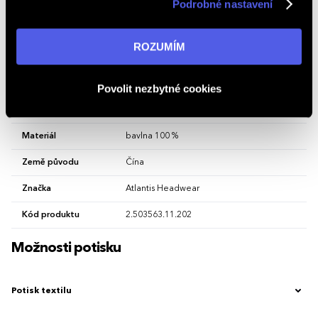
Podrobné nastavení
v reklamní síti na ostatních webech. Kliknutím na tlačítko
„ROZUMÍM“ souhlasíte s používáním cookies. Pro více
Univerzální
Univerzální
Popis
informací navštivte naši stránku
zásadách ochrany
ROZUMÍM
Bandana šátek, štítek TearAway, rozměry: 53x53cm
osobních údajů
.
Vlastnosti
Povolit nezbytné cookies
Hlavní barva
Orange
Materiál
bavlna 100 %
Země původu
Čína
Značka
Atlantis Headwear
Kód produktu
2.503563.11.202
Možnosti potisku
Potisk textilu