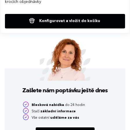
krocích objednávky
Konfigurovat a vložit do košíku
Zašlete nám poptávku
ještě dnes
Blesková nabídka
do 24 hodin
Stačí
základní informace
Vše ostatní
uděláme za vás