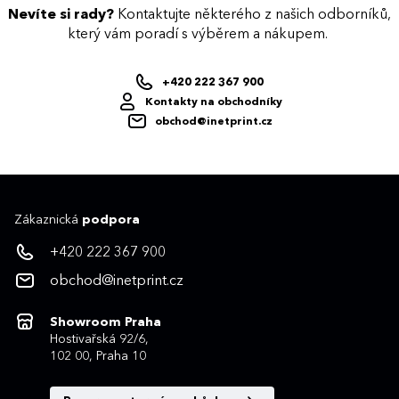
Nevíte si rady?
Kontaktujte některého z našich odborníků,
který vám poradí s výběrem a nákupem.
+420 222 367 900
Kontakty na obchodníky
obchod@inetprint.cz
Zákaznická
podpora
+420 222 367 900
obchod@inetprint.cz
Showroom Praha
Hostivařská 92/6,
102 00, Praha 10