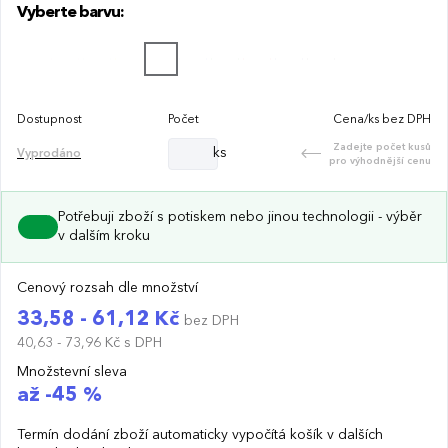
Vyberte barvu:
Dostupnost
Počet
Cena/ks bez DPH
Zadejte počet kusů
ks
Vyprodáno
pro výhodnější cenu
Potřebuji zboží s potiskem nebo jinou technologii - výběr
v dalším kroku
Cenový rozsah dle množství
33,58 - 61,12 Kč
bez DPH
40,63 - 73,96 Kč
s DPH
Množstevní sleva
až -45 %
Termín dodání zboží automaticky vypočítá košík v dalších