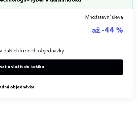
echnologii - výběr v dalším kroku
Množstevní sleva
až -44 %
v dalších krocích objednávky
at a vložit do košíku
adná objednávka