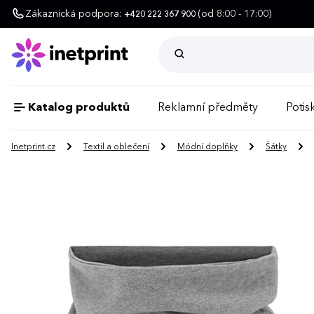
Zákaznická podpora:
(od 8:00 - 17:00)
+420 222 367 900
Katalog produktů
Reklamní předměty
Potisk
Inetprint.cz
Textil a oblečení
Módní doplňky
Šátky