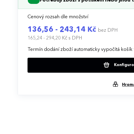
Potřebuji zboží s potiskem nebo jinou t
Cenový rozsah dle množství
136,56 - 243,14 Kč
bez DPH
165,24 - 294,20 Kč
s DPH
Termín dodání zboží automaticky vypočítá košík 
Konfigurov
Hrom