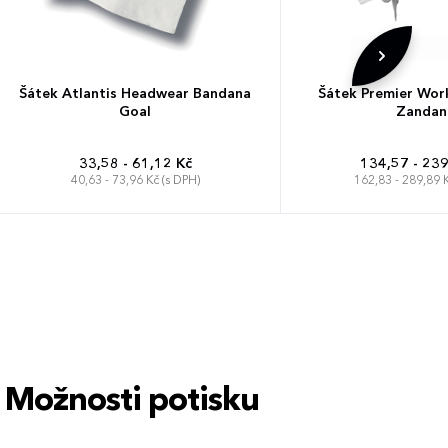
Šátek Atlantis Headwear Bandana
Šátek Premier Wor
Goal
Zandan
33,58 - 61,12 Kč
134,57 - 239
40,63 - 73,96 Kč (s DPH)
162,83 - 289,89 K
One Size
Univerzá
Možnosti potisku