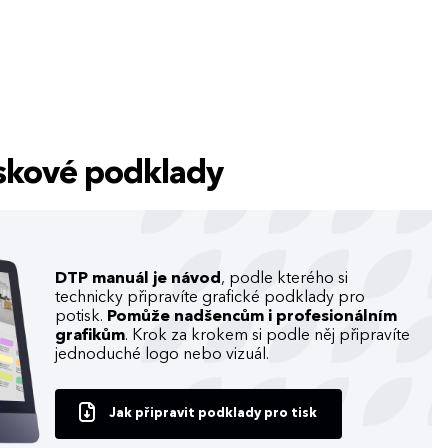
tiskové podklady
DTP manuál je návod
, podle kterého si
technicky připravíte grafické podklady pro
potisk.
Pomůže nadšencům i profesionálním
grafikům
. Krok za krokem si podle něj připravíte
jednoduché logo nebo vizuál.
Jak připravit podklady pro tisk