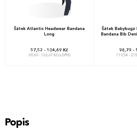
Šátek Atlantis Headwear Bandana
Šátek Babybugz 
Long
Bandana Bib Deni
57,52 - 104,69 Kč
98,79 - 
69,60 - 126,67 Kč (s DPH)
119,54 - 215
One Size
Popis