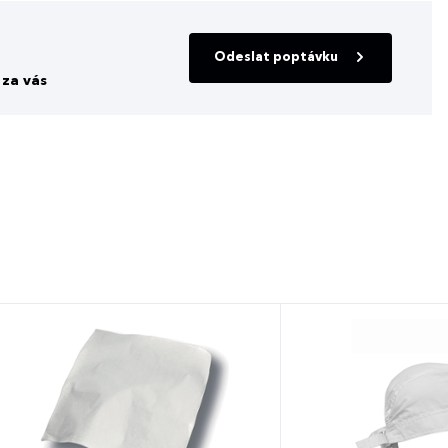
Odeslat poptávku
za vás