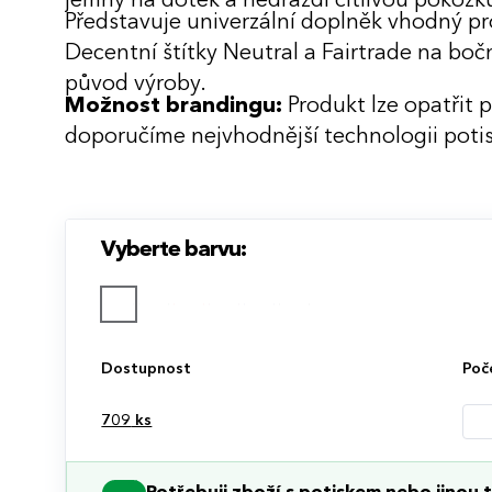
jemný na dotek a nedráždí citlivou pokožk
Představuje univerzální doplněk vhodný pr
Decentní štítky Neutral a Fairtrade na bočn
původ výroby.
Možnost brandingu:
Produkt lze opatřit 
doporučíme nejvhodnější technologii potis
Vyberte barvu:
Dostupnost
Poč
709
ks