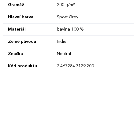
Gramáž
200 g/m²
Hlavní barva
Sport Grey
Materiál
bavlna 100 %
Země původu
Indie
Značka
Neutral
Kód produktu
2.467284.3129.200