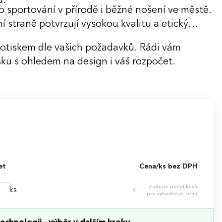
u.
o sportování v přírodě i běžné nošení ve městě.
í straně potvrzují vysokou kvalitu a etický
potiskem dle vašich požadavků. Rádi vám
ku s ohledem na design i váš rozpočet.
et
Cena/ks bez DPH
Zadejte počet kusů
ks
pro výhodnější cenu