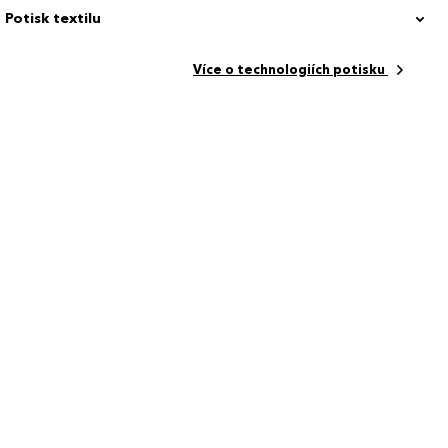
Potisk textilu
Více o technologiích potisku