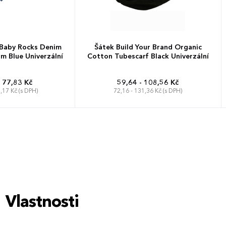
Baby Rocks Denim
Šátek Build Your Brand Organic
m Blue Univerzální
Cotton Tubescarf Black Univerzální
177,83 Kč
59,64 - 108,56 Kč
,17 Kč (s DPH)
72,16 - 131,36 Kč (s DPH)
Vlastnosti