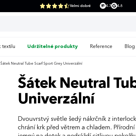
Velmi dobré
4.7
4.8
 textilu
Udržitelné produkty
Reference
Blog
Šátek Neutral Tube Scarf Sport Grey Univerzální
Šátek Neutral Tub
Univerzální
Dvouvrstvý světle šedý nákrčník z interloc
chrání krk před větrem a chladem. Přírodní 