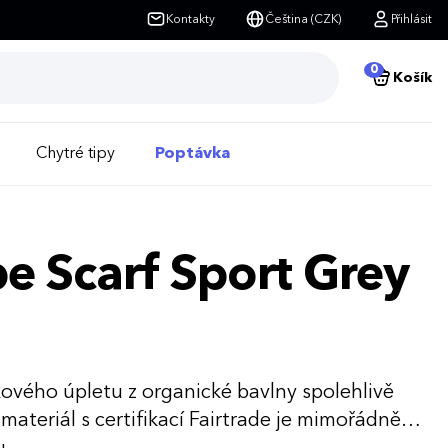
Kontakty
Čeština (CZK)
Přihlásit
0
Košík
Chytré tipy
Poptávka
e Scarf Sport Grey
kového úpletu z organické bavlny spolehlivě
materiál s certifikací Fairtrade je mimořádně