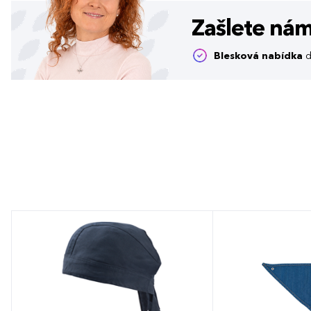
Zašlete ná
Blesková nabídka
d