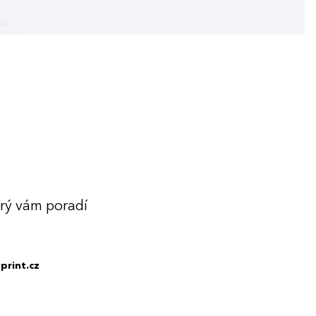
erý vám poradí
print.cz