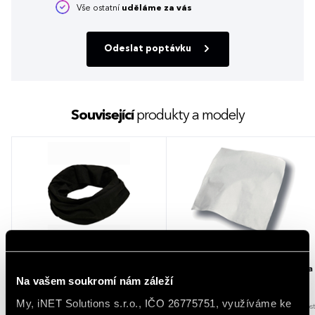
Vše ostatní
uděláme za vás
Odeslat poptávku
Související
produkty a modely
Šátek Build Your Brand Organic
Šátek Atlantis Headwear Bandana
Na vašem soukromí nám záleží
Cotton Tubescarf Black Univerzální
Goal
My, iNET Solutions s.r.o., IČO 26775751, využíváme ke
10 barev
1 velikost