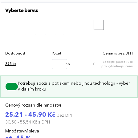
Vyberte barvu:
Dostupnost
Počet
Cena/ks bez DPH
Zadejte počet kusů
ks
353
ks
pro výhodnější cenu
Potřebuji zboží s potiskem nebo jinou technologii - výběr
v dalším kroku
Cenový rozsah dle množství
25,21 - 45,90 Kč
bez DPH
30,50 - 55,54 Kč
s DPH
Množstevní sleva