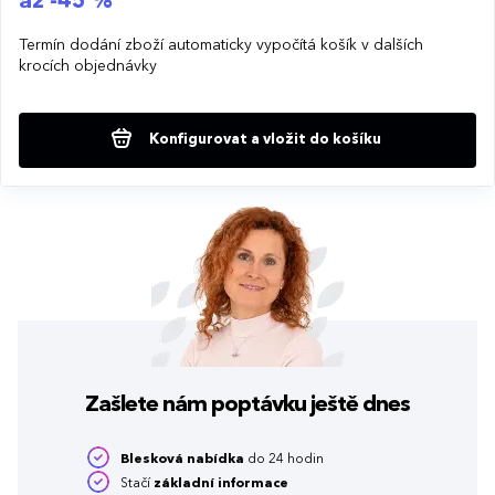
až -45 %
Termín dodání zboží automaticky vypočítá košík v dalších
krocích objednávky
Konfigurovat a vložit do košíku
Zašlete nám poptávku
ještě dnes
Blesková nabídka
do 24 hodin
Stačí
základní informace