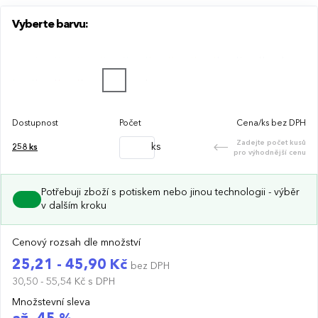
Vyberte barvu:
Dostupnost
Počet
Cena/ks bez DPH
Zadejte počet kusů
ks
258
ks
pro výhodnější cenu
Potřebuji zboží s potiskem nebo jinou technologii - výběr
v dalším kroku
Cenový rozsah dle množství
25,21 - 45,90 Kč
bez DPH
30,50 - 55,54 Kč
s DPH
Množstevní sleva