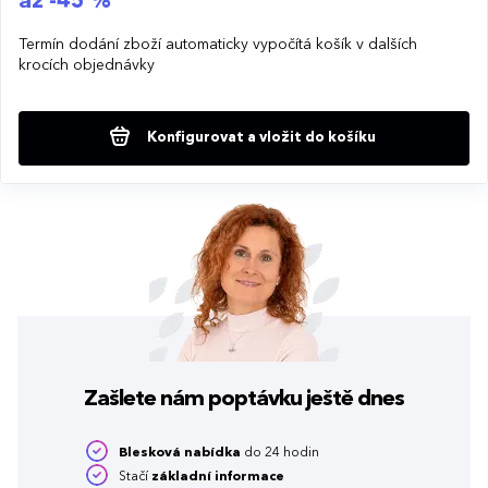
až -45 %
Termín dodání zboží automaticky vypočítá košík v dalších
krocích objednávky
Konfigurovat a vložit do košíku
Zašlete nám poptávku
ještě dnes
Blesková nabídka
do 24 hodin
Stačí
základní informace