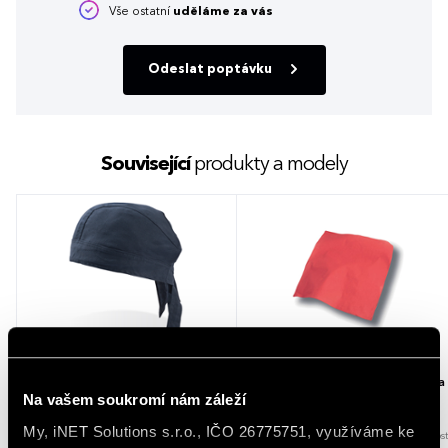
Vše ostatní
uděláme za vás
Odeslat poptávku
Související
produkty a modely
Šátek Atlantis Headwear Bandana
Šátek Atlantis Headwear Bandana
Na vašem soukromí nám záleží
Long
Goal
My, iNET Solutions s.r.o., IČO 26775751, využíváme ke
5 barev
1 velikost
10 barev
1 velikost