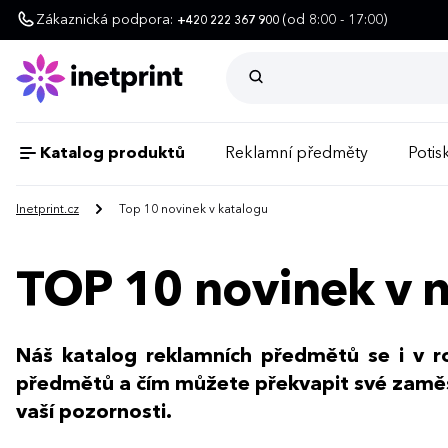
Zákaznická podpora:
(od 8:00 - 17:00)
+420 222 367 900
Katalog produktů
Reklamní předměty
Potisk
Inetprint.cz
Top 10 novinek v katalogu
TOP 10 novinek v 
Náš katalog reklamních předmětů se i v 
předmětů a čím můžete překvapit své zaměst
vaší pozornosti.