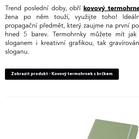
Trend poslední doby, obří
kovový termohrn
žena po něm touží, využijte toho! Ideáln
propagační předmět, který zaujme na první p
hned 5 barev. Termohrnky můžete mít jak
sloganem i kreativní grafikou, tak gravírov
sloganu.
Zobrazit produkt - Kovový termohrnek s brčkem