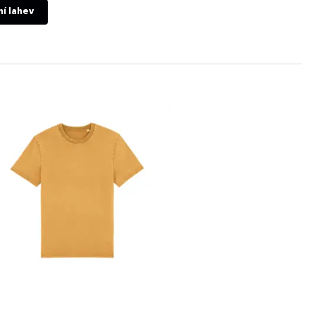
í lahev