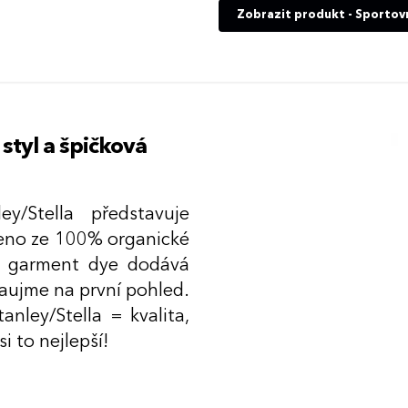
Zobrazit produkt - Sportovn
styl a špičková
y/Stella představuje
beno ze 100% organické
va garment dye dodává
zaujme na první pohled.
anley/Stella = kvalita,
i to nejlepší!