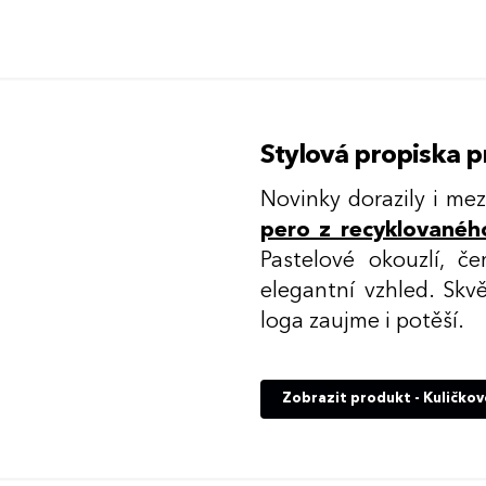
Stylová propiska 
Novinky dorazily i me
pero z recyklovanéh
Pastelové okouzlí, 
elegantní vzhled. Skv
loga zaujme i potěší.
Zobrazit produkt - Kuličko