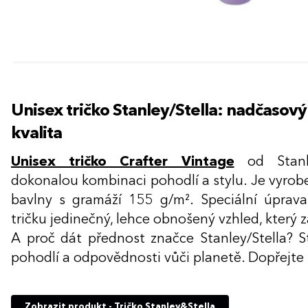
Unisex tričko Stanley/Stella: nadčasový 
kvalita
Unisex tričko Crafter Vintage
od Stanle
dokonalou kombinaci pohodlí a stylu. Je vyro
bavlny s gramáží 155 g/m². Speciální úpra
tričku jedinečný, lehce obnošený vzhled, který 
A proč dát přednost značce Stanley/Stella? St
pohodlí a odpovědnosti vůči planetě. Dopřejte s
Zobrazit produkt - Tričko Stanley&Stella