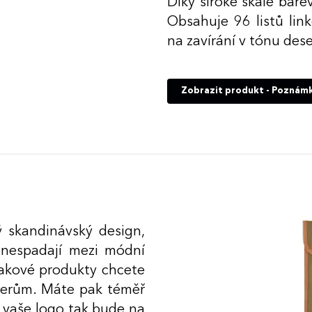
Díky široké škále barev
Obsahuje 96 listů lin
na zavírání v tónu dese
Zobrazit produkt - Poznám
ý skandinávský design,
 nespadají mezi módní
takové produkty chcete
erům. Máte pak téměř
a vaše logo tak bude na