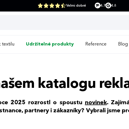
Velmi dobré
4.7
4.8
 textilu
Udržitelné produkty
Reference
Blog
našem katalogu rek
roce 2025 rozrostl o spoustu
novinek
. Zajím
nance, partnery i zákazníky? Vybrali jsme pr