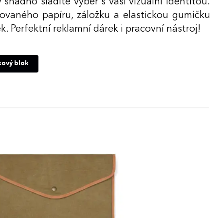
 snadno sladíte výběr s vaší vizuální identitou.
kovaného papíru, záložku a elastickou gumičku
k. Perfektní reklamní dárek i pracovní nástroj!
kový blok