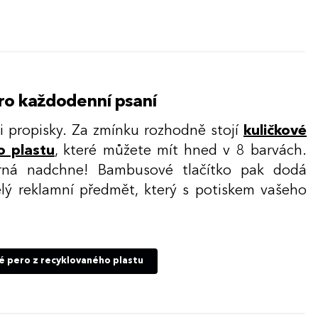
pro každodenní psaní
zi propisky. Za zmínku rozhodně stojí
kuličkové
o plastu
, které můžete mít hned v 8 barvách.
černá nadchne! Bambusové tlačítko pak dodá
ělý reklamní předmět, který s potiskem vašeho
vé pero z recyklovaného plastu