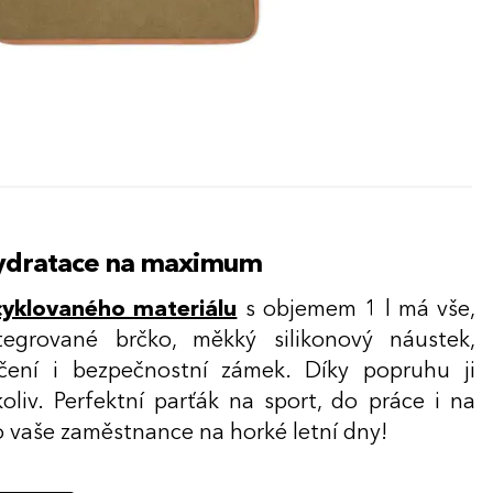
hydratace na maximum
cyklovaného materiálu
s objemem 1 l má vše,
tegrované brčko, měkký silikonový náustek,
čení i bezpečnostní zámek. Díky popruhu ji
iv. Perfektní parťák na sport, do práce i na
ro vaše zaměstnance na horké letní dny!