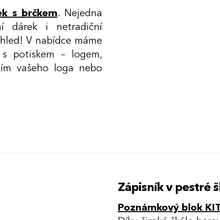
ek s brčkem
. Nejedna
í dárek i netradiční
ohled! V nabídce máme
 s potiskem – logem,
áním vašeho loga nebo
Zápisník v pestré 
Poznámkový blok KI