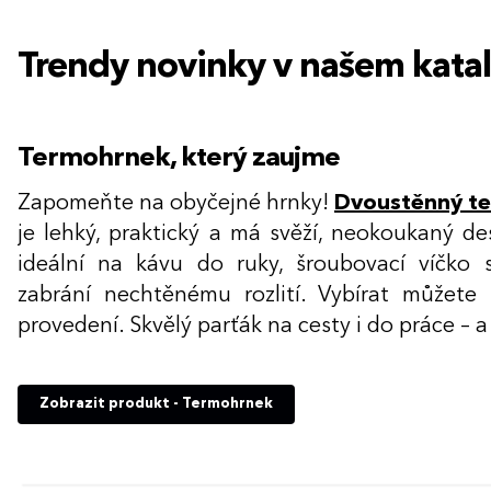
Trendy novinky v našem kata
Termohrnek, který zaujme
Zapomeňte na obyčejné hrnky!
Dvoustěnný t
je lehký, praktický a má svěží, neokoukaný d
ideální na kávu do ruky, šroubovací víčko
zabrání nechtěnému rozlití. Vybírat můžet
provedení. Skvělý parťák na cesty i do práce – a
Zobrazit produkt - Termohrnek