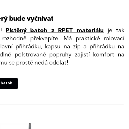
erý bude vyčnívat
y!
Plstěný batoh z RPET materiálu
je tak
 rozhodně překvapíte. Má praktické rolovací
hlavní přihrádku, kapsu na zip a přihrádku na
dlné polstrované popruhy zajistí komfort na
omu se prostě nedá odolat!
 batoh