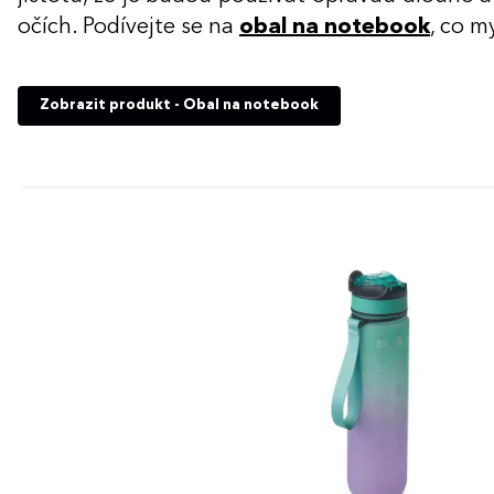
očích. Podívejte se na
obal na notebook
, co m
Zobrazit produkt - Obal na notebook