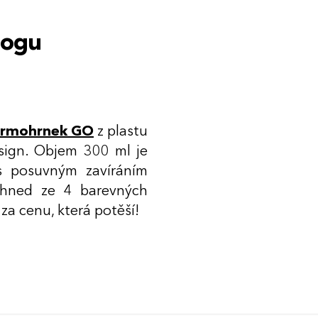
logu
ermohrnek GO
z plastu
esign. Objem 300 ml je
 s posuvným zavíráním
e hned ze 4 barevných
 za cenu, která potěší!