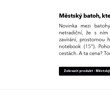
Městský batoh, kt
Novinka mezi batoh
netradiční, že s ním
zavírání, prostornou 
notebook (15"). Poho
cestách. A ta cena? T
Zobrazit produkt - Městský