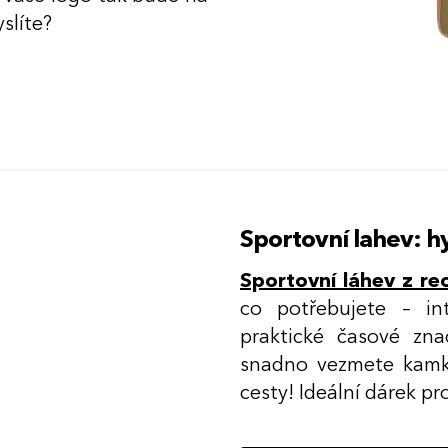
yslíte?
Sportovní lahev: 
Sportovní láhev z re
co potřebujete – in
praktické časové zna
snadno vezmete kamkol
cesty! Ideální dárek p