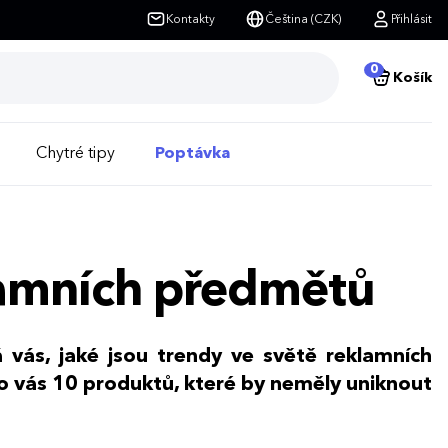
Kontakty
Čeština (CZK)
Přihlásit
0
Košík
Chytré tipy
Poptávka
lamních předmětů
á vás, jaké jsou trendy ve světě reklamních
o vás 10 produktů, které by neměly uniknout