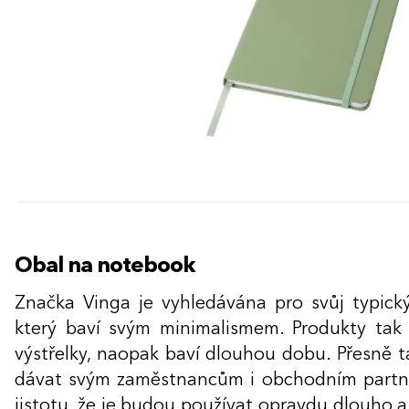
Obal na notebook
Značka Vinga je vyhledávána pro svůj typick
který baví svým minimalismem. Produkty tak
výstřelky, naopak baví dlouhou dobu. Přesně 
dávat svým zaměstnancům i obchodním partn
jistotu, že je budou používat opravdu dlouho 