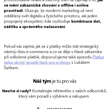
provozovatele retailu a všechny, kteří se zajímají o to,
jak
se mění zákaznické chování v offline i online
prostředí
. Ukazuje, že moderní marketing už není
oddělený svět digitálu a fyzického prostoru, ale jeden
propojený ekosystém, kde rozhoduje
kombinace dat,
zážitku a správného načasování
.
Pokud vás zajímá, jak se z platby může stát strategický
nástroj růstu e-commerce a co se děje v hlavě zákazníka
při odložené platbě, doporučujeme také epizodu
Platba
nebo skrytý growth hack pro e-shopy
s Lukášem
Šaňkem.
Náš tým
je tu pro vás
Nevíte si rady?
Kontaktujte některého z našich odborníků,
který vám poradí s výběrem a nákupem.