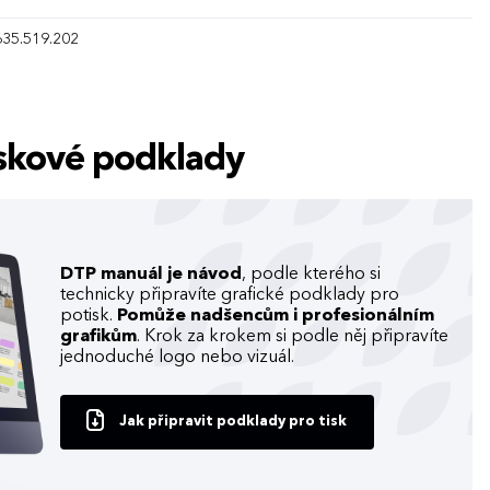
635.519.202
tiskové podklady
DTP manuál je návod
, podle kterého si
technicky připravíte grafické podklady pro
potisk.
Pomůže nadšencům i profesionálním
grafikům
. Krok za krokem si podle něj připravíte
jednoduché logo nebo vizuál.
Jak připravit podklady pro tisk