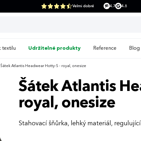
Velmi dobré
4.7
4.8
 textilu
Udržitelné produkty
Reference
Blog
Šátek Atlantis Headwear Hotty-S - royal, onesize
Šátek Atlantis H
royal, onesize
Stahovací šňůrka, lehký materiál, regulujíc