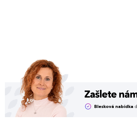
Zašlete ná
Blesková nabídka
d