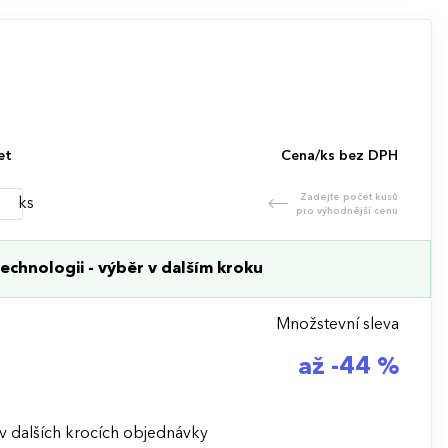
et
Cena/ks bez DPH
Zadejte počet kusů
ks
pro výhodnější cenu
echnologii - výběr v dalším kroku
Množstevní sleva
až -44 %
v dalších krocích objednávky