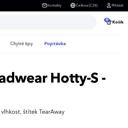
Kontakty
Čeština (CZK)
Přihlásit
0
Košík
Chytré tipy
Poptávka
eadwear Hotty-S -
í vlhkost, štítek TearAway