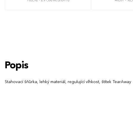
163,92 - 291,88 Kč (s DPH)
46,61 - 92,
One Size
Unive
Popis
Stahovací šňůrka, lehký materiál, regulující vlhkost, štítek TearAway