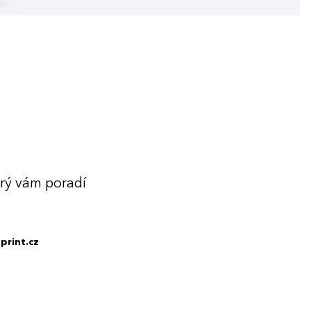
erý vám poradí
print.cz