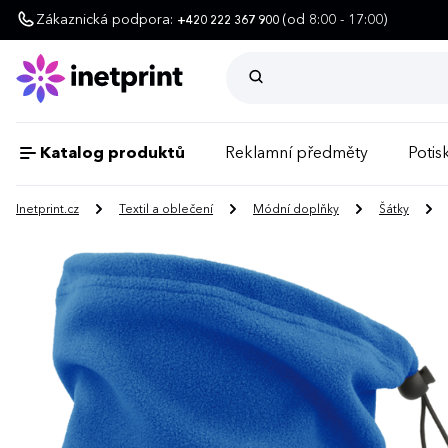
Zákaznická podpora:
(od 8:00 - 17:00)
+420 222 367 900
Katalog produktů
Reklamní předměty
Potisk
Inetprint.cz
Textil a oblečení
Módní doplňky
Šátky