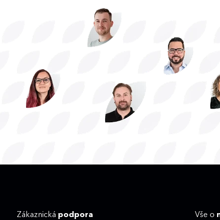
Zákaznická
podpora
Vše o