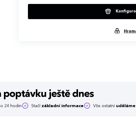
Konfigurov
Hrom
m poptávku
ještě dnes
o 24 hodin
Stačí
základní informace
Vše ostatní
uděláme 