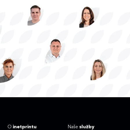
O
inetprintu
Naše
služby