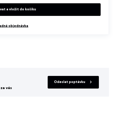
at a vložit do košíku
adná objednávka
Odeslat poptávku
za vás