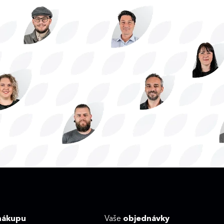
nákupu
Vaše
objednávky