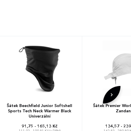
Šátek Beechfield Junior Softshell
Šátek Premier Wor
Sports Tech Neck Warmer Black
Zandan
Univerzální
91,75 - 165,13 Kč
134,57 - 239