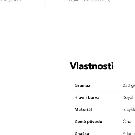
06 Kč (s DPH)
166,44 - 310,59 Kč (s DPH)
rzální
75 x 80 cm
Vlastnosti
Gramáž
230 g
Hlavní barva
Royal
Materiál
recykl
Země původu
Čína
Značka
Atlant