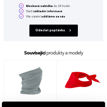
Blesková nabídka
do 24 hodin
Stačí
základní informace
Vše ostatní
uděláme za vás
Odeslat poptávku
Související
produkty a modely
Multifunkční šátek Beechfield
Trojcípý šátek Heracles