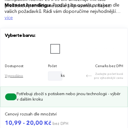
Možnost brandingu:
Produkt lze opatřit potiskem dle
praktickou pomůcku neustále připravenou v kapse.
vašich požadavků. Rádi vám doporučíme nejvhodnější
technologii potisku s ohledem na design i váš rozpočet.
více
Vyberte barvu:
Dostupnost
Počet
Cena/ks bez DPH
Zadejte počet kusů
ks
Vyprodáno
pro výhodnější cenu
Potřebuji zboží s potiskem nebo jinou technologii - výběr
v dalším kroku
Cenový rozsah dle množství
10,99 - 20,00 Kč
bez DPH