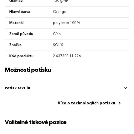
Gramáž
130 g/m²
Hlavní barva
Orange
Materiál
polyester 100 %
Země původu
Čína
Značka
SOL´S
Kód produktu
2.437303.11.776
Možnosti potisku
Potisk textilu
Více o technologiích potisku
Volitelné tiskové pozice