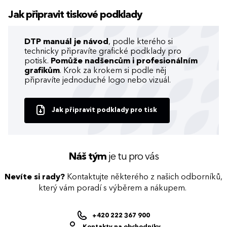
Jak připravit tiskové podklady
DTP manuál je návod
, podle kterého si
technicky připravíte grafické podklady pro
potisk.
Pomůže nadšencům i profesionálním
grafikům
. Krok za krokem si podle něj
připravíte jednoduché logo nebo vizuál.
Jak připravit podklady pro tisk
Náš tým
je tu pro vás
Nevíte si rady?
Kontaktujte některého z našich odborníků,
který vám poradí s výběrem a nákupem.
+420 222 367 900
Kontakty na obchodníky