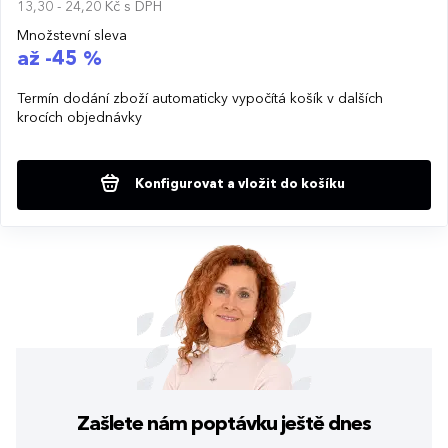
13,30 - 24,20 Kč
s DPH
Množstevní sleva
až -45 %
Termín dodání zboží automaticky vypočítá košík v dalších
krocích objednávky
Konfigurovat a vložit do košíku
Zašlete nám poptávku
ještě dnes