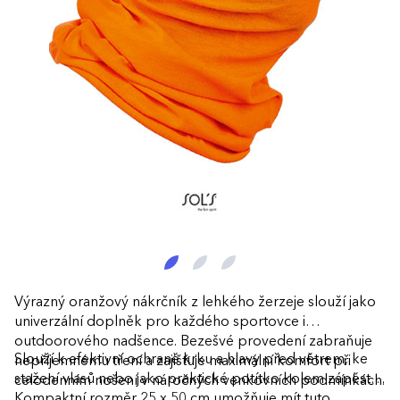
Výrazný oranžový nákrčník z lehkého žerzeje slouží jako
univerzální doplněk pro každého sportovce i
outdoorového nadšence. Bezešvé provedení zabraňuje
Slouží k efektivní ochraně krku a hlavy před větrem, ke
nepříjemnému tření a zajišťuje maximální komfort při
stažení vlasů nebo jako praktické potítko kolem zápěstí.
celodenním nošení v náročných venkovních podmínkách.
Kompaktní rozměr 25 x 50 cm umožňuje mít tuto