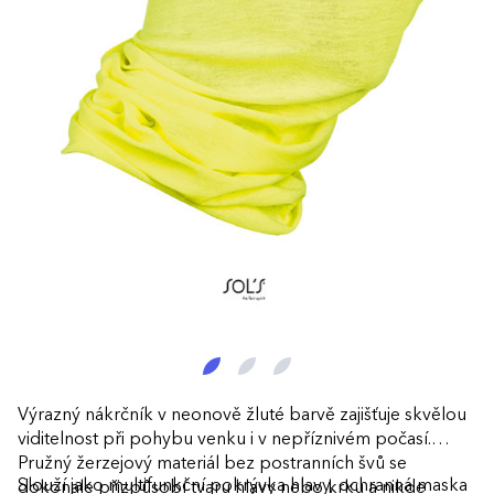
Výrazný nákrčník v neonově žluté barvě zajišťuje skvělou
viditelnost při pohybu venku i v nepříznivém počasí.
Pružný žerzejový materiál bez postranních švů se
Slouží jako multifunkční pokrývka hlavy, ochranná maska
dokonale přizpůsobí tvaru hlavy nebo krku a nikde