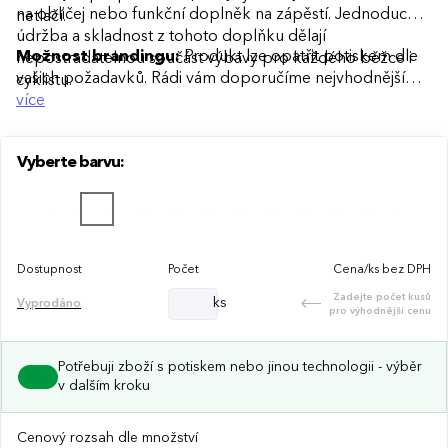
na obličej nebo funkční doplněk na zápěstí. Jednoduchá
netlačí.
údržba a skladnost z tohoto doplňku dělají
Možnost brandingu:
Produkt lze opatřit potiskem dle
nepostradatelnou součást výbavy pro každého běžce i
vašich požadavků. Rádi vám doporučíme nejvhodnější
cyklistu.
technologii potisku s ohledem na design i váš rozpočet.
více
Vyberte barvu:
Dostupnost
Počet
Cena/ks bez DPH
Zadejte počet kusů
ks
Vyprodáno
pro výhodnější cenu
Potřebuji zboží s potiskem nebo jinou technologii - výběr
v dalším kroku
Cenový rozsah dle množství