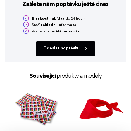
Zašlete nám poptávku
ještě dnes
Blesková nabídka
do 24 hodin
Stačí
základní informace
Vše ostatní
uděláme za vás
Odeslat poptávku
Související
produkty a modely