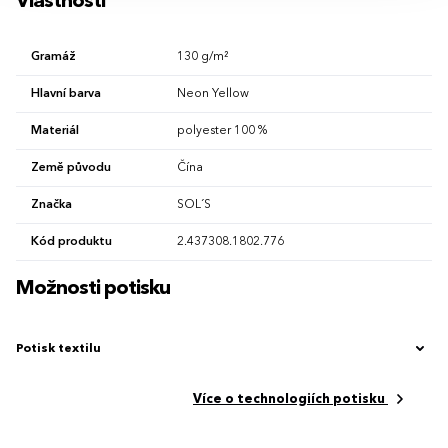
Vlastnosti
Gramáž
130 g/m²
Hlavní barva
Neon Yellow
Materiál
polyester 100 %
Země původu
Čína
Značka
SOL´S
Kód produktu
2.437308.1802.776
Možnosti potisku
Potisk textilu
Více o technologiích potisku