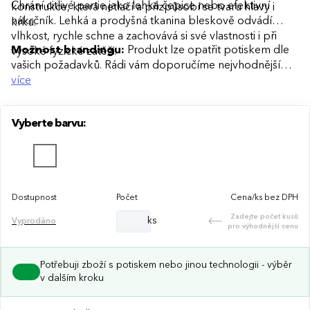
Chrání citlivé partie jako lehká čepice nebo efektivní
konstrukce, která netlačí a přizpůsobí se tvaru hlavy i
nákrčník. Lehká a prodyšná tkanina bleskově odvádí
krku.
vlhkost, rychle schne a zachovává si své vlastnosti i při
Možnost brandingu:
Produkt lze opatřit potiskem dle
vysoké fyzické zátěži.
vašich požadavků. Rádi vám doporučíme nejvhodnější
technologii potisku s ohledem na design i váš rozpočet.
více
Vyberte barvu:
Dostupnost
Počet
Cena/ks bez DPH
Zadejte počet kusů
ks
Vyprodáno
pro výhodnější cenu
Potřebuji zboží s potiskem nebo jinou technologii - výběr
v dalším kroku