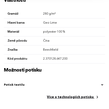
Vlastnosti
Gramáž
280 g/m²
Hlavní barva
Geo Lime
Materiál
polyester 100 %
Země původu
Čína
Značka
Beechfield
Kód produktu
2.370128.647.200
Možnosti potisku
Potisk textilu
Více o technologiích potisku