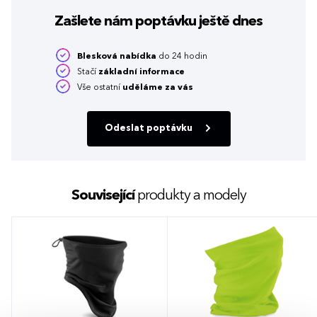
Zašlete nám poptávku
ještě dnes
Blesková nabídka
do 24 hodin
Stačí
základní informace
Vše ostatní
uděláme za vás
Odeslat poptávku
Související
produkty a modely