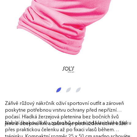
Zářivě růžový nákrčník oživí sportovní outfit a zároveň
poskytne potřebnou vrstvu ochrany před nepřízní
počasí. Hladká žerzejová pletenina bez bočních švů
Nabízí širokou škálu způsobů nošení od klasického šátku
jemně obepíná krk a zabraňuje podráždění citlivé kůže.
přes praktickou čelenku až po fixaci vlasů během
tréninku. Kompaktní rozměr 25 x 50 cm snadno schováte