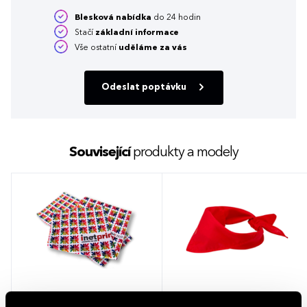
Blesková nabídka
do 24 hodin
Stačí
základní informace
Vše ostatní
uděláme za vás
Odeslat poptávku
Související
produkty a modely
Multifunkční šátek se sublimačním
Trojcípý šátek Heracles