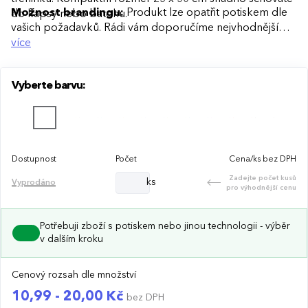
Možnost brandingu:
Produkt lze opatřit potiskem dle
do kapsy nebo batohu.
vašich požadavků. Rádi vám doporučíme nejvhodnější
technologii potisku s ohledem na design i váš rozpočet.
více
Vyberte barvu:
Dostupnost
Počet
Cena/ks bez DPH
Zadejte počet kusů
ks
Vyprodáno
pro výhodnější cenu
Potřebuji zboží s potiskem nebo jinou technologii - výběr
v dalším kroku
Cenový rozsah dle množství
10,99 - 20,00 Kč
bez DPH