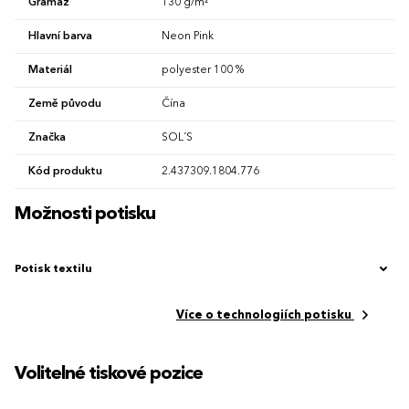
Gramáž
130 g/m²
Hlavní barva
Neon Pink
Materiál
polyester 100 %
Země původu
Čína
Značka
SOL´S
Kód produktu
2.437309.1804.776
Možnosti potisku
Potisk textilu
Více o technologiích potisku
Volitelné tiskové pozice