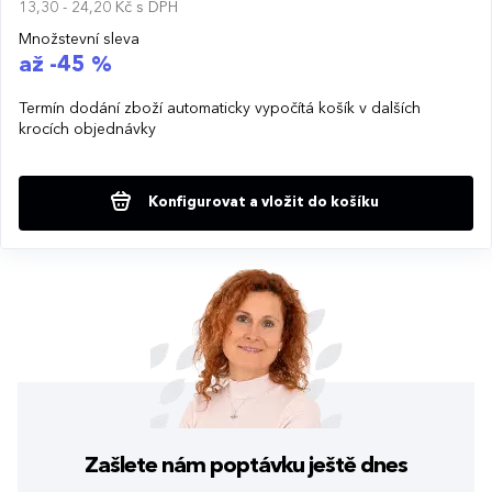
13,30 - 24,20 Kč
s DPH
Množstevní sleva
až -45 %
Termín dodání zboží automaticky vypočítá košík v dalších
krocích objednávky
Konfigurovat a vložit do košíku
Zašlete nám poptávku
ještě dnes