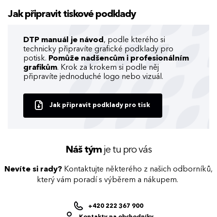
Jak připravit tiskové podklady
DTP manuál je návod
, podle kterého si
technicky připravíte grafické podklady pro
potisk.
Pomůže nadšencům i profesionálním
grafikům
. Krok za krokem si podle něj
připravíte jednoduché logo nebo vizuál.
Jak připravit podklady pro tisk
Náš tým
je tu pro vás
Nevíte si rady?
Kontaktujte některého z našich odborníků,
který vám poradí s výběrem a nákupem.
+420 222 367 900
Kontakty na obchodníky