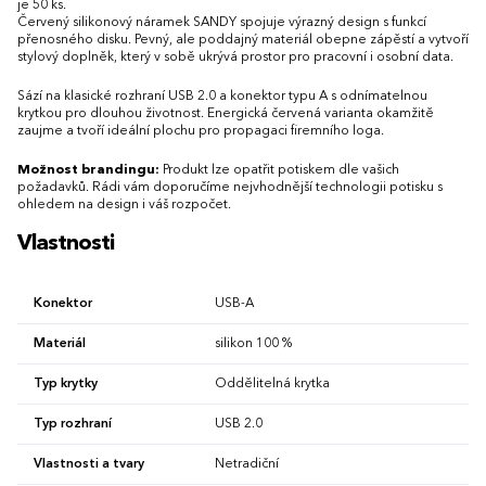
je 50 ks.
Červený silikonový náramek SANDY spojuje výrazný design s funkcí
přenosného disku. Pevný, ale poddajný materiál obepne zápěstí a vytvoří
stylový doplněk, který v sobě ukrývá prostor pro pracovní i osobní data.
Sází na klasické rozhraní USB 2.0 a konektor typu A s odnímatelnou
krytkou pro dlouhou životnost. Energická červená varianta okamžitě
zaujme a tvoří ideální plochu pro propagaci firemního loga.
Možnost brandingu:
Produkt lze opatřit potiskem dle vašich
požadavků. Rádi vám doporučíme nejvhodnější technologii potisku s
ohledem na design i váš rozpočet.
Vlastnosti
Konektor
USB-A
Materiál
silikon 100 %
Typ krytky
Oddělitelná krytka
Typ rozhraní
USB 2.0
Vlastnosti a tvary
Netradiční