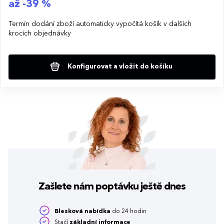
až -39 %
Termín dodání zboží automaticky vypočítá košík v dalších
krocích objednávky
Konfigurovat a vložit do košíku
Zašlete nám poptávku
ještě dnes
Blesková nabídka
do 24 hodin
Stačí
základní informace