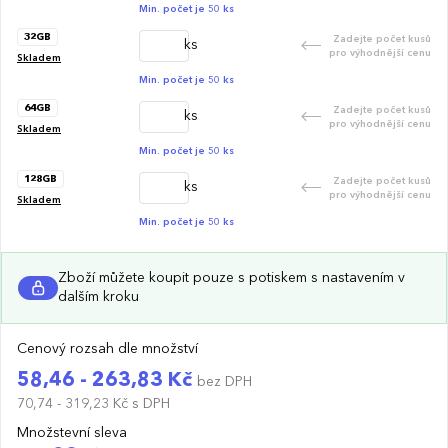
Min. počet je 50 ks
32GB
Zadejte počet kusů
ks
pro výhodnější cenu
Skladem
Min. počet je 50 ks
64GB
Zadejte počet kusů
ks
pro výhodnější cenu
Skladem
Min. počet je 50 ks
128GB
Zadejte počet kusů
ks
pro výhodnější cenu
Skladem
Min. počet je 50 ks
Zboží můžete koupit pouze s potiskem s nastavením v
dalším kroku
Cenový rozsah dle množství
58,46 - 263,83 Kč
bez DPH
70,74 - 319,23 Kč
s DPH
Množstevní sleva