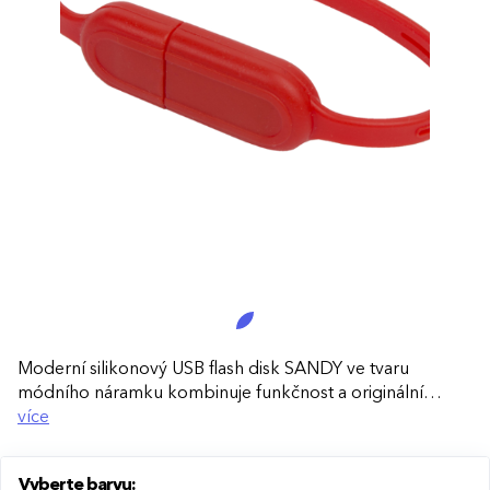
Moderní silikonový USB flash disk SANDY ve tvaru
módního náramku kombinuje funkčnost a originální
design. Ideální pro snadný přenos dat i jako atraktivní
více
reklamní dárek.
Vyberte barvu:
Elegantní a pohodlný:
Náramkový tvar umožňuje