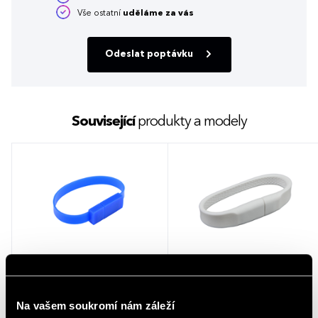
Vše ostatní
uděláme za vás
Odeslat poptávku
Související
produkty a modely
Náramkový USB flash disk LILLIAN
Náramkový USB flash disk
modrá
DAGGETT
Na vašem soukromí nám záleží
1 barva
8 barev