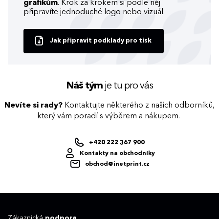
grafikům
. Krok za krokem si podle něj
připravíte jednoduché logo nebo vizuál.
Jak připravit podklady pro tisk
Náš tým
je tu pro vás
Nevíte si rady?
Kontaktujte některého z našich odborníků,
který vám poradí s výběrem a nákupem.
+420 222 367 900
Kontakty na obchodníky
obchod@inetprint.cz
Zákaznická
podpora