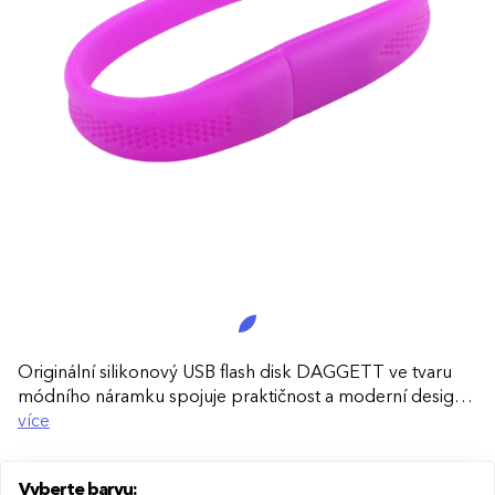
Originální silikonový USB flash disk DAGGETT ve tvaru
módního náramku spojuje praktičnost a moderní design.
Ideální pro každodenní přenos dat i jako atraktivní
více
reklamní dárek.
Vyberte barvu:
Stylový a funkční design:
Náramkový tvar umožňuje