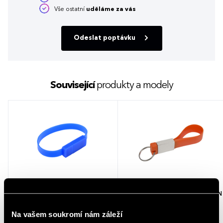
Vše ostatní
uděláme za vás
Odeslat poptávku
Související
produkty a modely
Náramkový USB flash disk LILLIAN
Klíčenkový USB flash disk GRANDIN
modrá
Na vašem soukromí nám záleží
1 barva
4 barvy