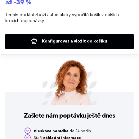
až -39 %
Termín dodání zboží automaticky vypočítá košík v dalších
krocích objednávky
Konfigurovat a vložit do košíku
Zašlete nám poptávku
ještě dnes
Blesková nabídka
do 24 hodin
Stačí
základní informace