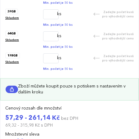
Min. počet je 50 ks
32GB
Zadejte počet kusů
ks
pro výhodnější cenu
Skladem
Min. počet je 50 ks
64GB
Zadejte počet kusů
ks
pro výhodnější cenu
Skladem
Min. počet je 50 ks
128GB
Zadejte počet kusů
ks
pro výhodnější cenu
Skladem
Min. počet je 50 ks
Zboží můžete koupit pouze s potiskem s nastavením v
dalším kroku
Cenový rozsah dle množství
57,29 - 261,14 Kč
bez DPH
69,32 - 315,98 Kč
s DPH
Množstevní sleva