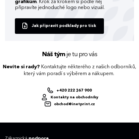
grafikům
. Krok za krokem si podle něj
připravíte jednoduché logo nebo vizuál.
Jak připravit podklady pro tisk
Náš tým
je tu pro vás
Nevíte si rady?
Kontaktujte některého z našich odborníků,
který vám poradí s výběrem a nákupem.
+420 222 367 900
Kontakty na obchodníky
obchod@inetprint.cz
Zákaznická
podpora