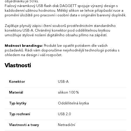
objednávku je 50 ks.
Fialový náramkový USB flash disk DAGGETT spojuje výrazný design s
každodenní užitnou hodnotou. Měkký silikon se lehce přizpůsobí ruce a
promění úložiště pro pracovní i osobní data v originální barevný doplněk.
Zajišťuje plynulý zápis i čtení souborů prostřednictvím standardního
konektoru USB-A. Chráněný konektor pod oddělitelnou krytkou
umožňuje stylové nošení digitálního obsahu přímo na zápěstí.
Možnost brandingu:
Produkt lze opatřit potiskem dle vašich
požadavků. Rádi vám doporučíme nejvhodnější technologii potisku s
ohledem na design i váš rozpočet.
Vlastnosti
Konektor
USB-A
Materiál
silikon 100 %
Typ krytky
Oddělitelná krytka
Typ rozhraní
USB 2.0
Vlastnosti a tvary
Netradiční