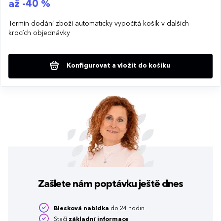
až -40 %
Termín dodání zboží automaticky vypočítá košík v dalších
krocích objednávky
Konfigurovat a vložit do košíku
Zašlete nám poptávku
ještě dnes
Blesková nabídka
do 24 hodin
Stačí
základní informace