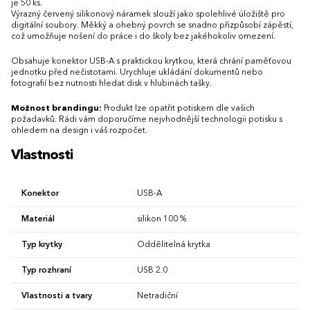
je 50 ks.
Výrazný červený silikonový náramek slouží jako spolehlivé úložiště pro
digitální soubory. Měkký a ohebný povrch se snadno přizpůsobí zápěstí,
což umožňuje nošení do práce i do školy bez jakéhokoliv omezení.
Obsahuje konektor USB-A s praktickou krytkou, která chrání paměťovou
jednotku před nečistotami. Urychluje ukládání dokumentů nebo
fotografií bez nutnosti hledat disk v hlubinách tašky.
Možnost brandingu:
Produkt lze opatřit potiskem dle vašich
požadavků. Rádi vám doporučíme nejvhodnější technologii potisku s
ohledem na design i váš rozpočet.
Vlastnosti
Konektor
USB-A
Materiál
silikon 100 %
Typ krytky
Oddělitelná krytka
Typ rozhraní
USB 2.0
Vlastnosti a tvary
Netradiční