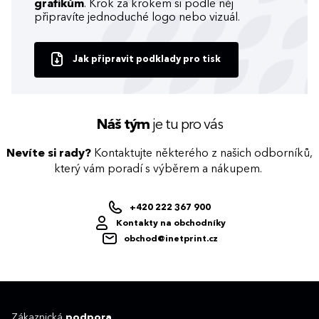
grafikům
. Krok za krokem si podle něj
připravíte jednoduché logo nebo vizuál.
Jak připravit podklady pro tisk
Náš tým
je tu pro vás
Nevíte si rady?
Kontaktujte některého z našich odborníků,
který vám poradí s výběrem a nákupem.
+420 222 367 900
Kontakty na obchodníky
obchod@inetprint.cz
Zákaznická
podpora