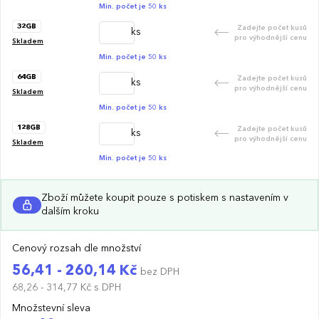
Min. počet je 50 ks
32GB
Zadejte počet kusů
ks
pro výhodnější cenu
Skladem
Min. počet je 50 ks
64GB
Zadejte počet kusů
ks
pro výhodnější cenu
Skladem
Min. počet je 50 ks
128GB
Zadejte počet kusů
ks
pro výhodnější cenu
Skladem
Min. počet je 50 ks
Zboží můžete koupit pouze s potiskem s nastavením v
dalším kroku
Cenový rozsah dle množství
56,41 - 260,14 Kč
bez DPH
68,26 - 314,77 Kč
s DPH
Množstevní sleva