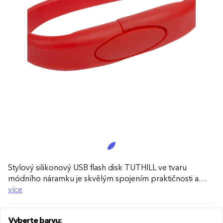
Stylový silikonový USB flash disk TUTHILL ve tvaru
módního náramku je skvělým spojením praktičnosti a
originality. Perfektní doplněk pro každodenní přenos dat
více
i jako inovativní reklamní předmět.
Vyberte barvu:
Elegantní a funkční:
Díky tvaru náramku máte USB disk