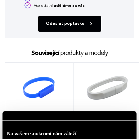
Vše ostatní
uděláme za vás
Odeslat poptávku
Související
produkty a modely
Náramkový USB flash disk LILLIAN
Náramkový USB flash disk
modrá
DAGGETT
Na vašem soukromí nám záleží
1 barva
8 barev